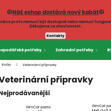
🧥
Náš eshop dostává nový kabát
🧥
unkce proto nemusí být dostupné nebo nemusí fungova
Co potřebujete najít?
Děkujeme za shovívavost.
Kontakty
HLEDAT
ospodářské potřeby
Zahradní potřeby
R
Kočky
Veterinární přípravky
Doporučujeme
Veterinární přípravky
Nejprodávanější
GimCat pa
GimCat pasta
Malt-Soft E