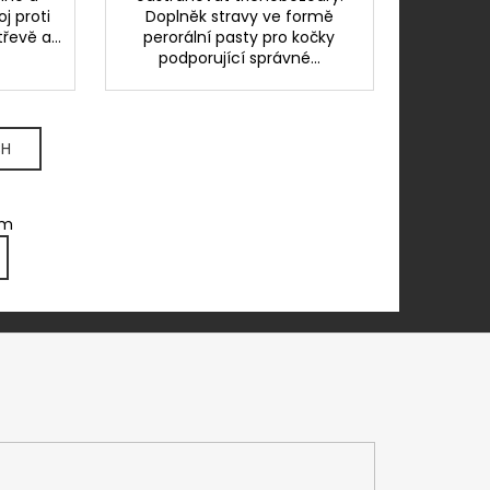
j proti
Doplněk stravy ve formě
řevě a...
perorální pasty pro kočky
podporující správné...
CH
em