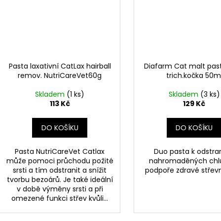
Pasta laxativní CatLax hairball
Diafarm Cat malt past
remov. NutriCareVet60g
trich.kočka 50m
Skladem
(1 ks)
Skladem
(3 ks)
113 Kč
129 Kč
DO KOŠÍKU
DO KOŠÍKU
Pasta NutriCareVet Catlax
Duo pasta k odstra
může pomoci průchodu požité
nahromaděných chl
srsti a tím odstranit a snížit
podpoře zdravé střevní
tvorbu bezoárů. Je také ideální
v době výměny srsti a při
omezené funkci střev kvůli...