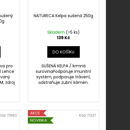
sušený
NATURECA Kelpa sušená 250g
50g
)
Skladem
(>5 ks)
139 Kč
DO KOŠÍKU
iva pro
SUŠENÁ KELPA / krmná
3 Lehce
surovinaPodporuje imunitní
ovaný
systém, podporuje trávení,
M, zdroj
odstraňuje zubní kámen.
AKCE
Kód:
17663
Kód:
17237
NOVINKA