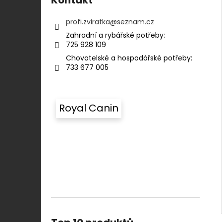
profi.zviratka
@
seznam.cz
Zahradní a rybářské potřeby:⠀⠀⠀⠀⠀⠀⠀
725 928 109​​
Chovatelské a hospodářské potřeby:​​⠀
733 677 005
Royal Canin