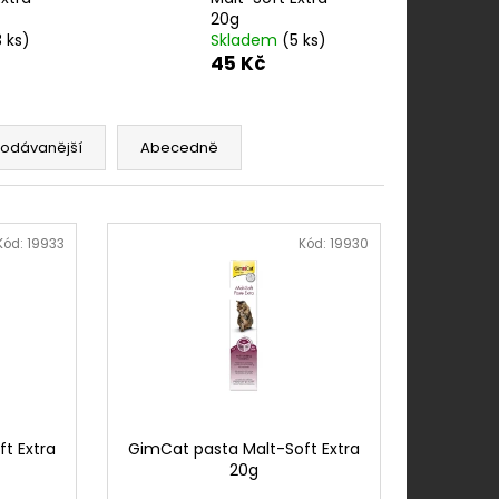
N 500 MG 60TBL.
20g
3 ks)
Skladem
(5 ks)
45 Kč
rodávanější
Abecedně
Kód:
19933
Kód:
19930
t Extra
GimCat pasta Malt-Soft Extra
20g