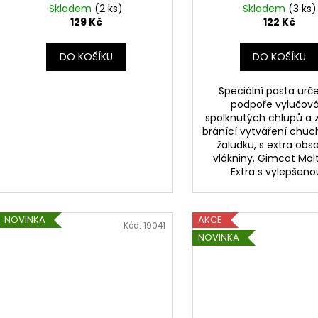
k
Skladem
(2 ks)
Skladem
(3 ks)
t
129 Kč
122 Kč
ů
DO KOŠÍKU
DO KOŠÍKU
Speciální pasta urč
podpoře vylučová
spolknutých chlupů a 
bránící vytváření chuc
žaludku, s extra ob
vlákniny. Gimcat Mal
Extra s vylepšenou
NOVINKA
AKCE
Kód:
19041
NOVINKA