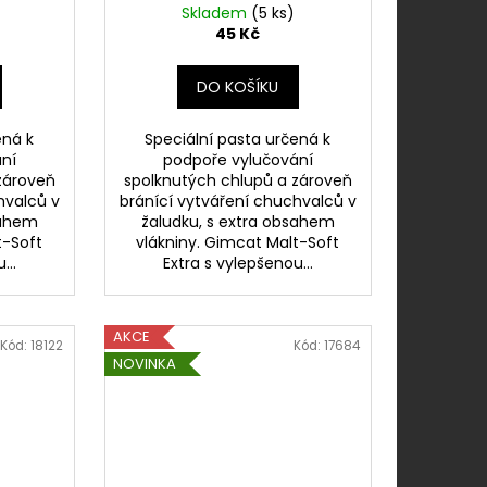
Skladem
(5 ks)
45 Kč
DO KOŠÍKU
ená k
Speciální pasta určená k
ní
podpoře vylučování
zároveň
spolknutých chlupů a zároveň
hvalců v
bránící vytváření chuchvalců v
sahem
žaludku, s extra obsahem
t-Soft
vlákniny. Gimcat Malt-Soft
...
Extra s vylepšenou...
AKCE
Kód:
18122
Kód:
17684
NOVINKA