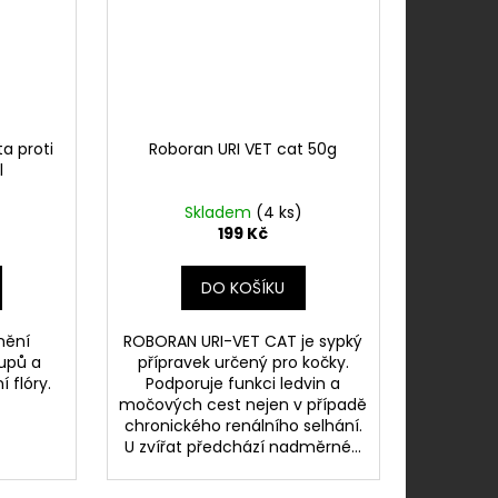
a proti
Roboran URI VET cat 50g
l
Skladem
(4 ks)
199 Kč
DO KOŠÍKU
nění
ROBORAN URI-VET CAT je sypký
upů a
přípravek určený pro kočky.
 flóry.
Podporuje funkci ledvin a
močových cest nejen v případě
chronického renálního selhání.
U zvířat předchází nadměrné...