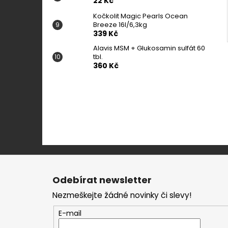
22 Kč
Kočkolit Magic Pearls Ocean
Breeze 16l/6,3kg
339 Kč
Alavis MSM + Glukosamin sulfát 60
tbl.
360 Kč
Z
á
Odebírat newsletter
p
Nezmeškejte žádné novinky či slevy!
a
t
E-mail
í