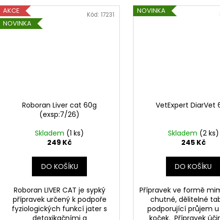
AKCE
NOVINKA
Kód:
17231
NOVINKA
Roboran Liver cat 60g
VetExpert DiarVet 
(exsp:7/26)
Skladem
(1 ks)
Skladem
(2 ks)
249 Kč
245 Kč
DO KOŠÍKU
DO KOŠÍKU
Roboran LIVER CAT je sypký
Přípravek ve formě m
přípravek určený k podpoře
chutné, dělitelné tab
fyziologických funkcí jater s
podporující průjem u
detoxikačními a
koček. Přípravek úči