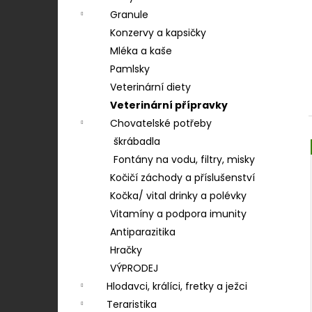
LOJSEMENNÁ KOULE - 90 G
n
Granule
7 Kč
í
Konzervy a kapsičky
p
Mléka a kaše
a
Pamlsky
n
Veterinární diety
e
Veterinární přípravky
l
Chovatelské potřeby
škrábadla
Fontány na vodu, filtry, misky
Kočičí záchody a příslušenství
Kočka/ vital drinky a polévky
Vitamíny a podpora imunity
Antiparazitika
Hračky
VÝPRODEJ
Hlodavci, králíci, fretky a ježci
Teraristika