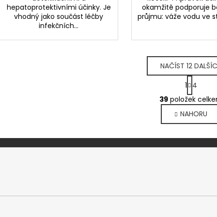
hepatoprotektivními účinky. Je
okamžitě podporuje bo
vhodný jako součást léčby
průjmu: váže vodu ve st
infekčních...
NAČÍST 12 DALŠÍ
S
1
4
t
O
r
39
položek celk
v
á
NAHORU
l
n
k
á
o
d
v
a
á
c
n
í
í
p
r
v
k