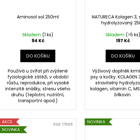
Aminosol sol 250ml
NATURECA Kolagen 3, 
hydrolyzovaný 2
Skladem
(1 ks)
Skladem
(>5 ks
94 Kč
197 Kč
DO KOŠÍKU
DO KOŠÍKU
Používá u zvířat při zvýšené
Výživový doplněk krm
fyziologické zátěži, v období
psy a kočky. KOLAGEN 
růstu, reprodukce, při vysoké
stravitelný hydrolyz
intenzitě snášky, stresu všeho
kolagen, vitamín C, MS
druhu (teplotní, nutriční,
bílkovin.
transportní apod.)
AKCE
NOVINKA
Kód:
17666
NOVINKA