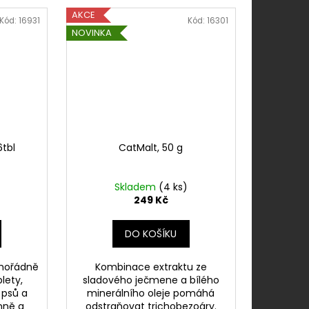
AKCE
Kód:
16931
Kód:
16301
NOVINKA
6tbl
CatMalt, 50 g
Skladem
(4 ks)
249 Kč
DO KOŠÍKU
imořádně
Kombinace extraktu ze
lety,
sladového ječmene a bílého
 psů a
minerálního oleje pomáhá
nně a
odstraňovat trichobezoáry.