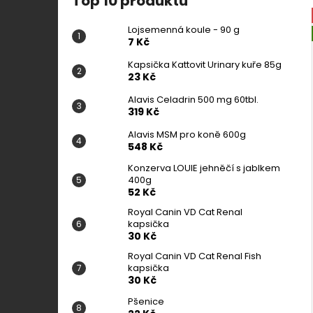
Top 10 produktů
Lojsemenná koule - 90 g
7 Kč
Kapsička Kattovit Urinary kuře 85g
23 Kč
Alavis Celadrin 500 mg 60tbl.
319 Kč
Alavis MSM pro koně 600g
548 Kč
Konzerva LOUIE jehněčí s jablkem
400g
52 Kč
Royal Canin VD Cat Renal
kapsička
30 Kč
Royal Canin VD Cat Renal Fish
kapsička
30 Kč
Pšenice