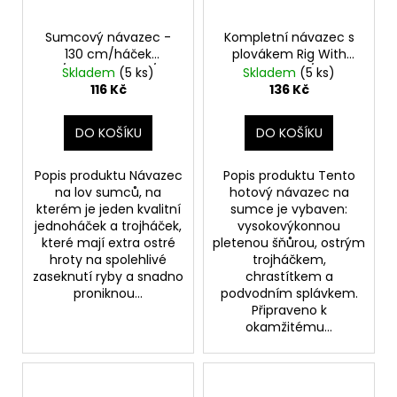
Sumcový návazec -
Kompletní návazec s
130 cm/háček
plovákem Rig With
6/0+trojháček 3/0
Float - 130 cm/220 lbs
Skladem
(5 ks)
Skladem
(5 ks)
116 Kč
136 Kč
DO KOŠÍKU
DO KOŠÍKU
Popis produktu Návazec
Popis produktu Tento
na lov sumců, na
hotový návazec na
kterém je jeden kvalitní
sumce je vybaven:
jednoháček a trojháček,
vysokovýkonnou
které mají extra ostré
pletenou šňůrou, ostrým
hroty na spolehlivé
trojháčkem,
zaseknutí ryby a snadno
chrastítkem a
proniknou...
podvodním splávkem.
Připraveno k
okamžitému...