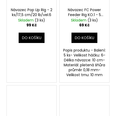
Návazec Pop Up Rig - 2
Návazec FC Power
ks/17,5 cm/20 lb/vel.6
Feeder Rig KO.1 - 5
ks/10 cm/0,18
Skladem
(3 ks)
Skladem
(3 ks)
mm/vel.6
99 Kč
69 Kč
DO KOŠÍKU
DO KOŠÍKU
Popis produktu - Balení:
5 ks- Velikost háčku: 6-
Délka návazce: 10 cm-
Materiál: pletená šňůra
průměr 0,18 mm-
Velikost trnu: 10 mm