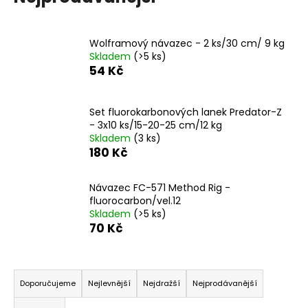
a
j
Wolframový návazec - 2 ks/30 cm/ 9 kg
í
Skladem
(>5 ks)
t
54 Kč
?
Set fluorokarbonových lanek Predator-Z
- 3x10 ks/15-20-25 cm/12 kg
Skladem
(3 ks)
180 Kč
HLEDAT
Návazec FC-571 Method Rig -
fluorocarbon/vel.12
Skladem
(>5 ks)
D
70 Kč
o
p
o
Ř
r
a
Doporučujeme
Nejlevnější
Nejdražší
Nejprodávanější
u
z