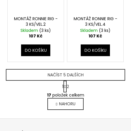
MONTÁŽ RONNIE RIG -
MONTÁŽ RONNIE RIG -
3 KS/VEL.2
3 KS/VEL.4
Skladem
(3 ks)
Skladem
(3 ks)
107 Kč
107 Kč
DO KOŠÍKU
DO KOŠÍKU
NAČÍST 5 DALŠÍCH
S
1
2
t
O
r
17
položek celkem
v
á
NAHORU
l
n
k
á
o
d
Z
v
a
á
á
c