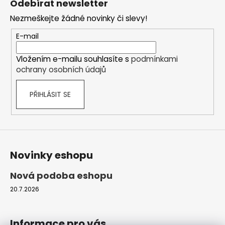
Odebírat newsletter
n
p
í
í
Nezmeškejte žádné novinky či slevy!
p
a
r
t
E-mail
v
í
k
Vložením e-mailu souhlasíte s
podmínkami
y
ochrany osobních údajů
v
ý
PŘIHLÁSIT SE
p
i
s
u
Novinky eshopu
Nová podoba eshopu
20.7.2026
Informace pro vás