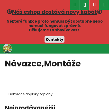
K
Hledat
Náku
M
Přihlášen
o
🧥
Náš eshop dostává nový kabát
🧥
Zpět
Zpět
košík
š
í
Některé funkce proto nemusí být dostupné nebo
C
nemusí fungovat správně.
k
Děkujeme za shovívavost.
o
p
Kontakty
o
Přejít
t
na
obsah
ř
Návazce,Montáže
e
b
u
j
e
Dekorace,doplňky,zápichy
t
e
Nejprodávanější
n