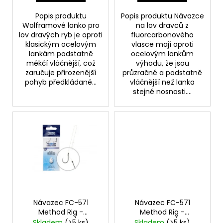
ů
Popis produktu
Popis produktu Návazce
Wolframové lanko pro
na lov dravců z
lov dravých ryb je oproti
fluorcarbonového
klasickým ocelovým
vlasce mají oproti
lankám podstatně
ocelovým lankům
měkčí vláčnější, což
výhodu, že jsou
zaručuje přirozenější
průzračné a podstatně
pohyb předkládané...
vláčnější než lanka
stejné nosnosti....
Návazec FC-571
Návazec FC-571
Method Rig -
Method Rig -
fluorocarbon/vel.12
fluorocarbon/vel.10
Skladem
(>5 ks)
Skladem
(>5 ks)