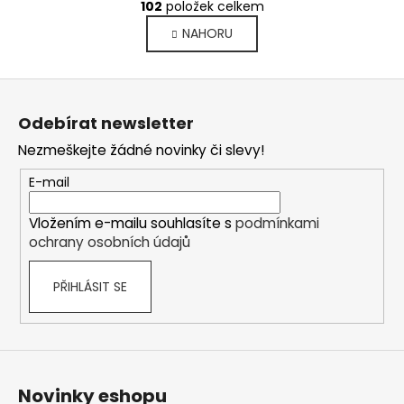
r
102
položek celkem
v
á
NAHORU
l
n
k
á
o
d
Z
v
a
á
á
c
Odebírat newsletter
n
p
í
í
Nezmeškejte žádné novinky či slevy!
p
a
r
t
E-mail
v
í
k
Vložením e-mailu souhlasíte s
podmínkami
y
ochrany osobních údajů
v
ý
PŘIHLÁSIT SE
p
i
s
u
Novinky eshopu