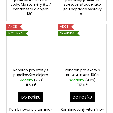
vody. Má rozměry 8 x 7
stresové situace jako
centimetrů a objem
jsou například výstavy
130...
a...
AKCE
AKCE
NOVINKA
NOVINKA
Roboran pro exoty s
Roboran pro exoty s
pupalkovým olejem
BETAGLUKANY 100g
100g
Skladem
(2 ks)
Skladem
(4 ks)
115 Kč
117 Kč
DO KOŠÍKU
DO KOŠÍKU
Kombinovaný vitamíno-
Kombinovaný vitamíno-