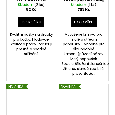
Skladem
(2 ks)
Skladem
(1 ks)
82 Kč
799 Kč
DO KOŠÍKU
DO KOŠÍKU
Kvalitní nůžky na drápky
Vyvážené krmivo pro
pro kočky, hlodavce,
malé a střední
králíky a ptáky. Zaručují
papoušky - vhodné pro
přesné a snadné
dlouhodobé
stříhání.
krmení (původí název
Malý papoušek
Special)Složení:slunečnice
žíhaná, slunečnice bílá,
proso žluté,...
NOVINKA
NOVINKA