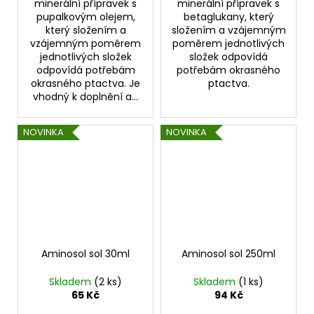
minerální přípravek s
minerální přípravek s
pupalkovým olejem,
betaglukany, který
který složením a
složením a vzájemným
vzájemným poměrem
poměrem jednotlivých
jednotlivých složek
složek odpovídá
odpovídá potřebám
potřebám okrasného
okrasného ptactva. Je
ptactva.
vhodný k doplnění a...
NOVINKA
NOVINKA
Aminosol sol 30ml
Aminosol sol 250ml
Skladem
(2 ks)
Skladem
(1 ks)
65 Kč
94 Kč