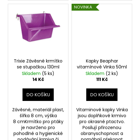
NOVINKA
Trixie Závěsné krmítko
Kapky Beaphar
se stupačkou 130ml
vitamínové Vinka 50ml
Skladem
(5 ks)
Skladem
(2 ks)
14 Kč
111 Kč
DO KOŠÍKU
DO KOŠÍKU
Závěsné, materiál plast,
Vitaminové kapky Vinka
šířka 8 cm, výška
jsou doplňkové krmivo
8 cmKrmítko pro ptáky
pro okrasné ptactvo.
je navrženo pro
Posilují přirozenou
pohodlné a hygienické
obranyschopnost a
podávání krmiva či
pomáhají překonat