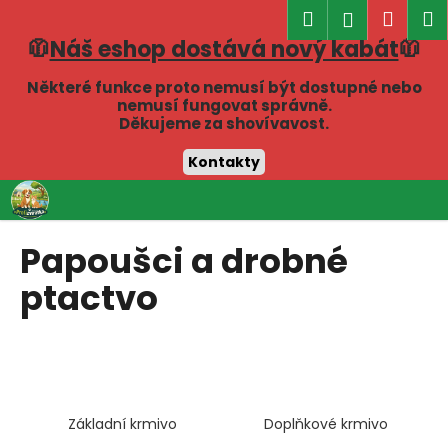
K
Hledat
Náku
M
Přihlášen
o
🧥
Náš eshop dostává nový kabát
🧥
Zpět
Zpět
košík
š
í
Některé funkce proto nemusí být dostupné nebo
C
nemusí fungovat správně.
k
Děkujeme za shovívavost.
o
p
Kontakty
o
Přejít
t
na
obsah
ř
Papoušci a drobné
e
ptactvo
b
u
j
e
t
e
Základní krmivo
Doplňkové krmivo
n