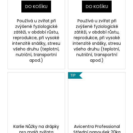
DO KOŠÍKU
DO KOŠÍKU
Používá u zvířat při
Používá u zvířat při
zvýšené fyziologické
zvýšené fyziologické
zátěži, v období růstu,
zátěži, v období růstu,
reprodukce, při vysoké
reprodukce, při vysoké
intenzitě snášky, stresu
intenzitě snášky, stresu
všeho druhu (teplotní,
všeho druhu (teplotní,
nutriční, transportní
nutriční, transportní
apod.)
apod.)
TIP
Karlie Nůžky na drápky
Avicentra Professional
pro malá zvířata
Střední papoušek 20kg