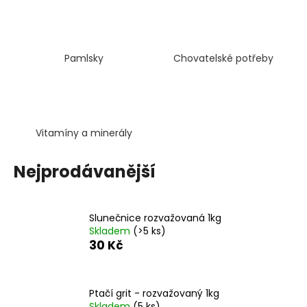
a
j
í
Pamlsky
Chovatelské potřeby
t
?
Vitamíny a minerály
HLEDAT
Nejprodávanější
D
Slunečnice rozvažovaná 1kg
Skladem
(>5 ks)
o
30 Kč
p
o
r
u
Ptačí grit - rozvažovaný 1kg
Skladem
(5 ks)