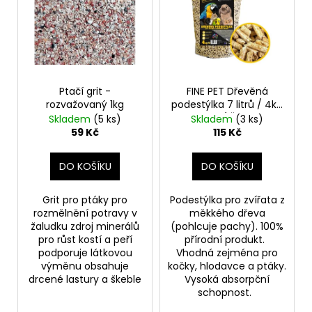
p
u
i
k
s
t
p
ů
r
o
Ptačí grit -
FINE PET Dřevěná
rozvažovaný 1kg
podestýlka 7 litrů / 4kg
d
- SÁČEK
Skladem
(5 ks)
Skladem
(3 ks)
u
59 Kč
115 Kč
k
t
DO KOŠÍKU
DO KOŠÍKU
ů
Grit pro ptáky pro
Podestýlka pro zvířata z
rozmělnění potravy v
měkkého dřeva
žaludku zdroj minerálů
(pohlcuje pachy). 100%
pro růst kostí a peří
přírodní produkt.
podporuje látkovou
Vhodná zejména pro
výměnu obsahuje
kočky, hlodavce a ptáky.
drcené lastury a škeble
Vysoká absorpční
schopnost.