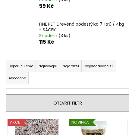
č
59 Kč
u
j
e
FINE PET Dřevěná podestýlka 7 litrů / 4kg
m
- SÁČEK
e
Skladem
(3 ks)
115 Kč
GLANDEX
POWDER
Ř
580
a
Doporučujeme
Nejlevnější
Nejdražší
Nejprodávanější
Kč
z
Abecedně
e
n
í
OTEVŘÍT FILTR
p
r
V
o
AKCE
NOVINKA
ý
d