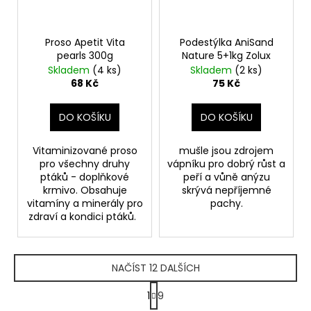
Proso Apetit Vita
Podestýlka AniSand
pearls 300g
Nature 5+1kg Zolux
Skladem
(4 ks)
Skladem
(2 ks)
68 Kč
75 Kč
DO KOŠÍKU
DO KOŠÍKU
Vitaminizované proso
mušle jsou zdrojem
pro všechny druhy
vápníku pro dobrý růst a
ptáků - doplňkové
peří a vůně anýzu
krmivo. Obsahuje
skrývá nepříjemné
vitamíny a minerály pro
pachy.
zdraví a kondici ptáků.
NAČÍST 12 DALŠÍCH
S
1
9
t
O