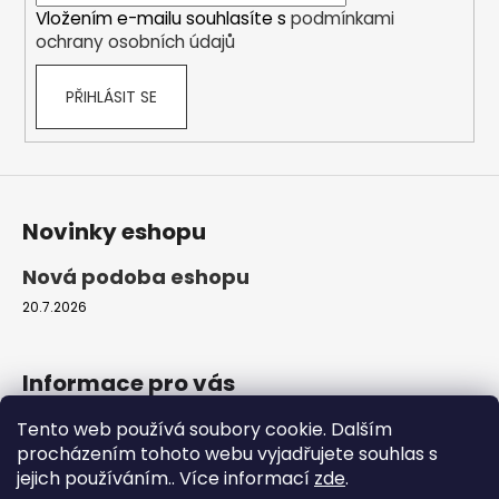
p
Vložením e-mailu souhlasíte s
podmínkami
r
ochrany osobních údajů
v
k
PŘIHLÁSIT SE
y
v
ý
p
i
s
Novinky eshopu
u
Nová podoba eshopu
20.7.2026
Informace pro vás
Tento web používá soubory cookie. Dalším
Obchodní podmínky
procházením tohoto webu vyjadřujete souhlas s
Podmínky ochrany osobních údajů
jejich používáním.. Více informací
zde
.
Moje objednávka