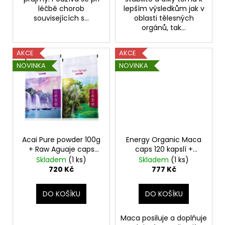
léčbě chorob
lepším výsledkům jak v
souvisejících s...
oblasti tělesných
orgánů, tak...
AKCE
AKCE
NOVINKA
NOVINKA
Acai Pure powder 100g
Energy Organic Maca
+ Raw Aguaje caps
caps 120 kapslí +
120kps
Barley Juice tabs 200
Skladem
(1 ks)
Skladem
(1 ks)
tablet
720 Kč
777 Kč
DO KOŠÍKU
DO KOŠÍKU
Maca posiluje a doplňuje