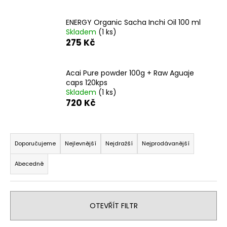
a
ENERGY Organic Sacha Inchi Oil 100 ml
j
Skladem
(1 ks)
í
275 Kč
t
?
Acai Pure powder 100g + Raw Aguaje
caps 120kps
Skladem
(1 ks)
720 Kč
HLEDAT
Ř
a
Doporučujeme
Nejlevnější
Nejdražší
Nejprodávanější
z
D
Abecedně
e
o
n
p
o
í
r
OTEVŘÍT FILTR
p
u
r