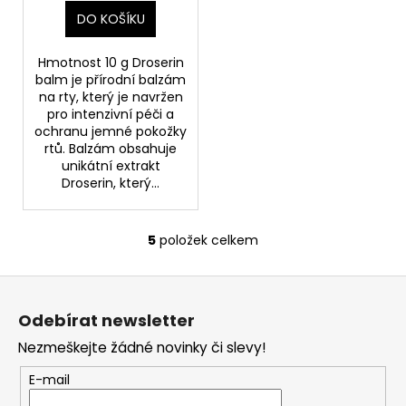
DO KOŠÍKU
Hmotnost 10 g Droserin
balm je přírodní balzám
na rty, který je navržen
pro intenzivní péči a
ochranu jemné pokožky
rtů. Balzám obsahuje
unikátní extrakt
Droserin, který...
5
položek celkem
O
v
Z
l
á
á
Odebírat newsletter
d
p
a
Nezmeškejte žádné novinky či slevy!
a
c
t
E-mail
í
í