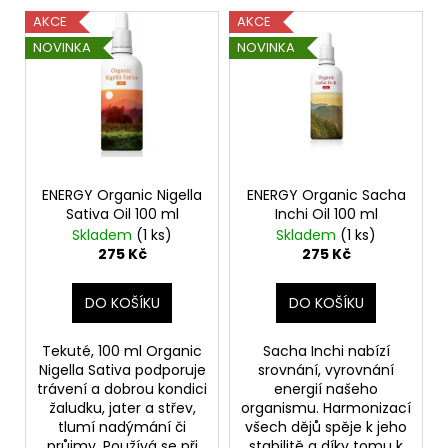
č
V
o
u
AKCE
AKCE
ý
d
j
NOVINKA
NOVINKA
p
e
u
m
i
k
e
s
t
p
ů
r
ALTERVET
HARMONY
o
ENERGY Organic Nigella
ENERGY Organic Sacha
AKUT
Sativa Oil 100 ml
Inchi Oil 100 ml
d
60
Skladem
(1 ks)
Skladem
(1 ks)
CPS.
u
275 Kč
275 Kč
495
k
Kč
t
DO KOŠÍKU
DO KOŠÍKU
ů
Tekuté, 100 ml Organic
Sacha Inchi nabízí
Nigella Sativa podporuje
srovnání, vyrovnání
trávení a dobrou kondici
energií našeho
žaludku, jater a střev,
organismu. Harmonizací
tlumí nadýmání či
všech dějů spěje k jeho
průjmy. Používá se při
stabilitě a díky tomu k