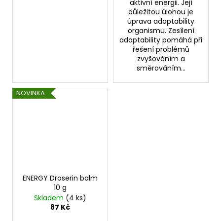
aktivní energii. Její
důležitou úlohou je
úprava adaptability
organismu. Zesílení
adaptability pomáhá při
řešení problémů
zvyšováním a
směrováním...
NOVINKA
ENERGY Droserin balm
10 g
Skladem
(4 ks)
87 Kč