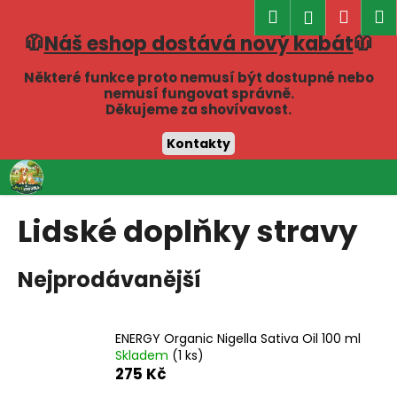
K
Hledat
Náku
M
Přihlášen
o
🧥
Náš eshop dostává nový kabát
🧥
Zpět
Zpět
košík
š
í
Některé funkce proto nemusí být dostupné nebo
C
nemusí fungovat správně.
k
Děkujeme za shovívavost.
o
p
Kontakty
o
Přejít
t
na
obsah
ř
Lidské doplňky stravy
e
b
Nejprodávanější
u
j
e
ENERGY Organic Nigella Sativa Oil 100 ml
t
Skladem
(1 ks)
e
275 Kč
n