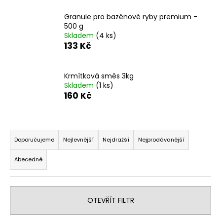
a
Granule pro bazénové ryby premium -
j
500 g
í
Skladem
(4 ks)
133 Kč
t
?
Krmítková směs 3kg
Skladem
(1 ks)
160 Kč
HLEDAT
Ř
a
Doporučujeme
Nejlevnější
Nejdražší
Nejprodávanější
z
D
Abecedně
e
o
n
p
o
í
r
OTEVŘÍT FILTR
p
u
r