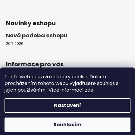
s
u
Novinky eshopu
Nová podoba eshopu
20.7.2026
Informace pro vás
Tento web používá soubory cookie. Dalším
Obchodní podmínky
procházením tohoto webu vyjadřujete souhlas s
Podmínky ochrany osobních údajů
jejich používáním.. Více informací
zde
.
Moje objednávka
Nastavení
Vytvořil Shoptet
Copyright 2026
ProfiZvířátka.cz
. Všechna práva
Souhlasím
vyhrazena.