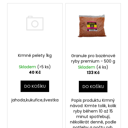
č
V
o
u
ý
d
j
p
e
u
m
i
k
e
s
t
p
ů
r
PŠENICE
o
Krmné pelety 1kg
Granule pro bazénové
22
ryby premium - 500 g
Kč
d
Skladem
(>5 ks)
Skladem
(4 ks)
u
40 Kč
133 Kč
k
t
DO KOŠÍKU
DO KOŠÍKU
ů
jahoda,kukuřice,švestka
Popis produktu Krmný
návod: Krmte tolik, kolik
ryby během 10 až 15
minut spotřebují,
několikrát denně, podle
potřeby a počtu ryb.