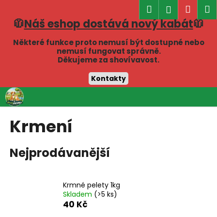
K
Hledat
Náku
M
Přihlášen
o
🧥
Náš eshop dostává nový kabát
🧥
Zpět
Zpět
košík
š
í
Některé funkce proto nemusí být dostupné nebo
C
nemusí fungovat správně.
k
Děkujeme za shovívavost.
o
p
Kontakty
o
Přejít
t
na
obsah
ř
Krmení
e
b
Nejprodávanější
u
j
e
Krmné pelety 1kg
t
Skladem
(>5 ks)
e
40 Kč
n