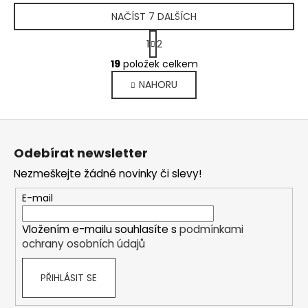
NAČÍST 7 DALŠÍCH
S
1
2
t
O
r
19
položek celkem
v
á
NAHORU
l
n
k
á
o
d
Z
v
a
á
á
c
Odebírat newsletter
n
p
í
í
Nezmeškejte žádné novinky či slevy!
p
a
r
t
E-mail
v
í
k
Vložením e-mailu souhlasíte s
podmínkami
y
ochrany osobních údajů
v
ý
PŘIHLÁSIT SE
p
i