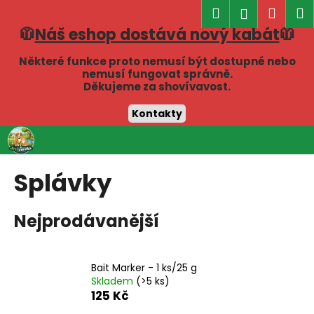
K
Hledat
Náku
M
Přihlášen
o
🧥
Náš eshop dostává nový kabát
🧥
Zpět
Zpět
košík
š
í
Některé funkce proto nemusí být dostupné nebo
C
nemusí fungovat správně.
k
Děkujeme za shovívavost.
o
p
Kontakty
o
Přejít
t
na
obsah
ř
Splávky
e
b
Nejprodávanější
u
j
e
Bait Marker - 1 ks/25 g
t
Skladem
(>5 ks)
e
125 Kč
n