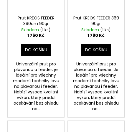
Prut KREOS FEEDER
Prut KREOS FEEDER 360
390cm 90gr
90gr
Skladem
(1 ks)
Skladem
(1 ks)
1 760 Kč
1 780 Kč
DO KOŠÍKU
DO KOŠÍKU
Univerzální prut pro
Univerzální prut pro
plavanou a feeder. je
plavanou a feeder. Je
ideální pro všechny
ideální pro všechny
moderní techniky lovu
moderní techniky lovu
na plavanou i feeder.
na plavanou i feeder.
Nabízí vysoce kvalitní
Nabízí vysoce kvalitní
výkon, který předčí
výkon, který předčí
očekávání bez ohledu
očekávání bez ohledu
na...
na...