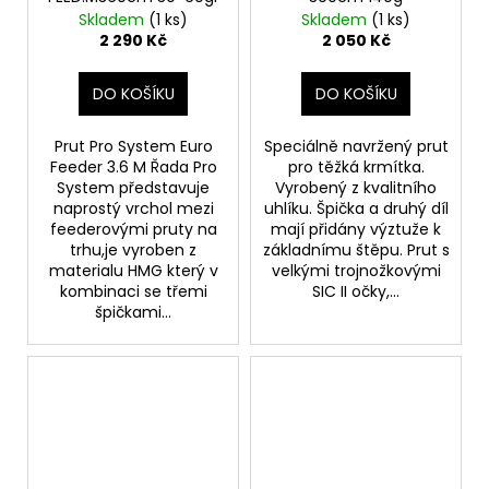
Skladem
(1 ks)
Skladem
(1 ks)
2 290 Kč
2 050 Kč
DO KOŠÍKU
DO KOŠÍKU
Prut Pro System Euro
Speciálně navržený prut
Feeder 3.6 M Řada Pro
pro těžká krmítka.
System představuje
Vyrobený z kvalitního
naprostý vrchol mezi
uhlíku. Špička a druhý díl
feederovými pruty na
mají přidány výztuže k
trhu,je vyroben z
základnímu štěpu. Prut s
materialu HMG který v
velkými trojnožkovými
kombinaci se třemi
SIC II očky,...
špičkami...