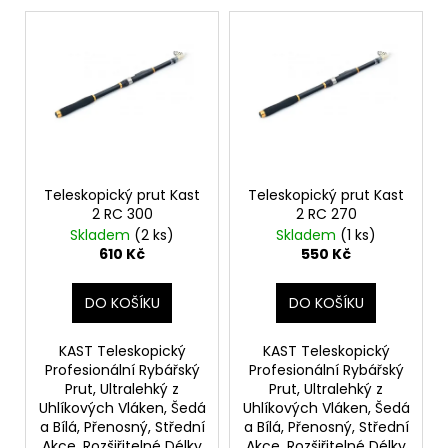
č
V
o
u
ý
d
j
p
e
u
m
i
k
e
s
t
p
ů
r
KONZERVA
ONTARIO
o
Teleskopický prut Kast
Teleskopický prut Kast
ADULT
2 RC 300
2 RC 270
d
KUŘECÍ
Skladem
(2 ks)
Skladem
(1 ks)
PATE
u
610 Kč
550 Kč
S
k
PŘÍCHUTÍ
BORŮVEK
t
DO KOŠÍKU
DO KOŠÍKU
800G
ů
60
Kč
KAST Teleskopický
KAST Teleskopický
Profesionální Rybářský
Profesionální Rybářský
Prut, Ultralehký z
Prut, Ultralehký z
Uhlíkových Vláken, Šedá
Uhlíkových Vláken, Šedá
a Bílá, Přenosný, Střední
a Bílá, Přenosný, Střední
Akce, Rozšiřitelné Délky
Akce, Rozšiřitelné Délky