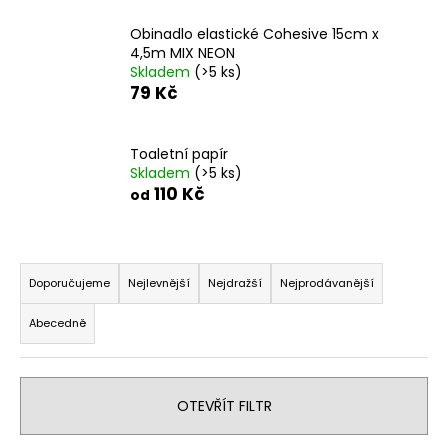
a
Obinadlo elastické Cohesive 15cm x
j
4,5m MIX NEON
í
Skladem
(>5 ks)
79 Kč
t
?
Toaletní papír
Skladem
(>5 ks)
110 Kč
od
HLEDAT
Ř
a
Doporučujeme
Nejlevnější
Nejdražší
Nejprodávanější
z
D
Abecedně
e
o
n
p
o
í
r
OTEVŘÍT FILTR
p
u
r