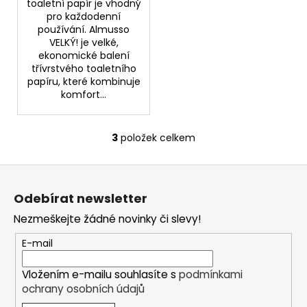
toaletní papír je vhodný
pro každodenní
používání. Almusso
VELKÝ! je velké,
ekonomické balení
třívrstvého toaletního
papíru, které kombinuje
komfort...
3
položek celkem
O
v
Z
l
á
á
Odebírat newsletter
d
p
a
Nezmeškejte žádné novinky či slevy!
a
c
t
E-mail
í
í
p
Vložením e-mailu souhlasíte s
podmínkami
r
ochrany osobních údajů
v