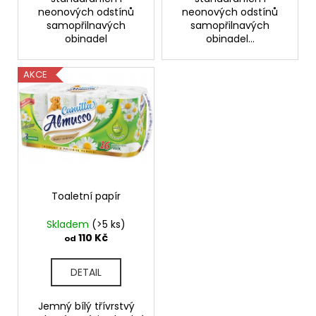
neonových odstínů
neonových odstínů
samopřilnavých
samopřilnavých
obinadel
obinadel...
AKCE
Toaletní papír
Skladem
(>5 ks)
110 Kč
od
DETAIL
Jemný bílý třívrstvý