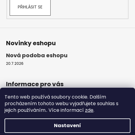
k
PŘIHLÁSIT SE
y
v
ý
p
i
s
Novinky eshopu
u
Nová podoba eshopu
20.7.2026
Informace pro vás
Tento web používá soubory cookie. Dalším
Obchodní podmínky
procházením tohoto webu vyjadřujete souhlas s
Podmínky ochrany osobních údajů
jejich používáním.. Více informací
zde
.
Moje objednávka
Nastavení
Vytvořil Shoptet