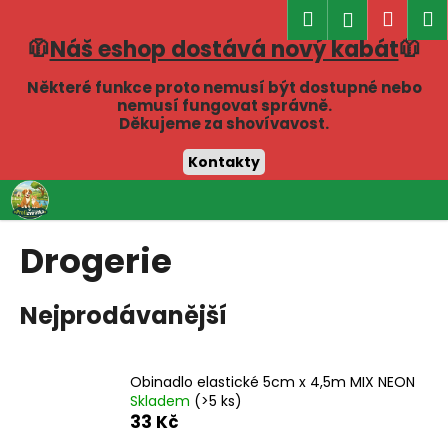
K
Hledat
Náku
M
Přihlášen
o
🧥
Náš eshop dostává nový kabát
🧥
Zpět
Zpět
košík
š
í
Některé funkce proto nemusí být dostupné nebo
C
nemusí fungovat správně.
k
Děkujeme za shovívavost.
o
p
Kontakty
o
Přejít
t
na
obsah
ř
Drogerie
e
b
Nejprodávanější
u
j
e
Obinadlo elastické 5cm x 4,5m MIX NEON
t
Skladem
(>5 ks)
e
33 Kč
n