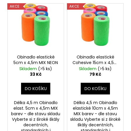
č
V
o
u
AKCE
AKCE
ý
d
j
p
e
u
m
i
k
e
s
t
p
ů
r
BOW
WOW-
o
Obinadlo elastické
Obinadlo elastické
NATURÁLNÍ
5cm x 4,5m MIX NEON
Cohesive 15cm x 4,5m
d
MASOVÁ
MIX NEON
Skladem
(>5 ks)
Skladem
(>5 ks)
KOST
u
33 Kč
79 Kč
IMMUNITY
k
1KS
t
15
DO KOŠÍKU
DO KOŠÍKU
Kč
ů
Délka 4,5 m Obinadlo
Délka 4,5 m Obinadlo
elast. 5cm x 4,5m MIX
elastické 10cm x 4,5m
barev - dle stavu skladu
MIX barev - dle stavu
Vyberte si z široké škály
skladu Vyberte si z široké
decentních,
škály decentních,
standardních i
standardních i