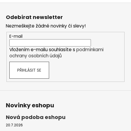
v
Z
l
á
á
Odebírat newsletter
d
p
a
Nezmeškejte žádné novinky či slevy!
a
c
t
E-mail
í
í
p
Vložením e-mailu souhlasíte s
podmínkami
r
ochrany osobních údajů
v
k
PŘIHLÁSIT SE
y
v
ý
p
i
s
Novinky eshopu
u
Nová podoba eshopu
20.7.2026