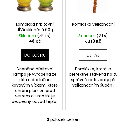
č
s
t
u
p
ů
j
r
e
o
Lampička hřbitovní
Pomlázka velikonoční
m
JÍVA skleněná 60g
e
d
d8x20cm
Skladem
(>5 ks)
Skladem
(2 ks)
u
48 Kč
13 Kč
od
k
ROYAL
CANIN
t
DO KOŠÍKU
DETAIL
VD
ů
CAT
RENAL
Skleněná hřbitovní
Pomlázka, která je
KAPSIČKA
lampa je vyrobena ze
perfektně stavěná na ty
skla a doplněna
správné radovánky při
30
kovovým víčkem, které
velikonočním šupání.
Kč
chrání plamen před
větrem a umožňuje
bezpečný odvod tepla.
2
položek celkem
O