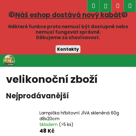
K
Hledat
Náku
M
Přihlášen
o
🧥
Náš eshop dostává nový kabát
🧥
Zpět
Zpět
košík
š
í
Některé funkce proto nemusí být dostupné nebo
C
nemusí fungovat správně.
k
Děkujeme za shovívavost.
o
p
Kontakty
o
Přejít
t
na
obsah
ř
velikonoční zboží
e
b
Nejprodávanější
u
j
e
Lampička hřbitovní JÍVA skleněná 60g
t
d8x20cm
Skladem
(>5 ks)
e
48 Kč
n