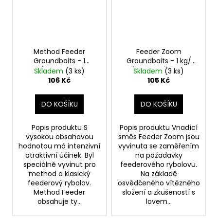
Method Feeder
Feeder Zoom
Groundbaits - 1
Groundbaits - 1 kg/
kg/Ananas-NBC
Čili-Pepř-Česnek
Skladem
(3 ks)
Skladem
(3 ks)
106 Kč
105 Kč
DO KOŠÍKU
DO KOŠÍKU
Popis produktu S
Popis produktu Vnadící
vysokou obsahovou
směs Feeder Zoom jsou
hodnotou má intenzivní
vyvinuta se zaměřením
atraktivní účinek. Byl
na požadavky
speciálně vyvinut pro
feederového rybolovu.
method a klasický
Na základě
feederový rybolov.
osvědčeného vítězného
Method Feeder
složení a zkušeností s
obsahuje ty...
lovem...