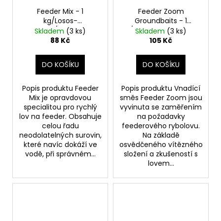
Feeder Mix - 1
Feeder Zoom
kg/Losos-
Groundbaits - 1
Mango/oranžová
kg/Jahoda-Robin Red-
Skladem
(3 ks)
Skladem
(3 ks)
Ryba
88 Kč
105 Kč
DO KOŠÍKU
DO KOŠÍKU
Popis produktu Feeder
Popis produktu Vnadící
Mix je opravdovou
směs Feeder Zoom jsou
specialitou pro rychlý
vyvinuta se zaměřením
lov na feeder. Obsahuje
na požadavky
celou řadu
feederového rybolovu.
neodolatelných surovin,
Na základě
které navíc dokáží ve
osvědčeného vítězného
vodě, při správném...
složení a zkušeností s
lovem...