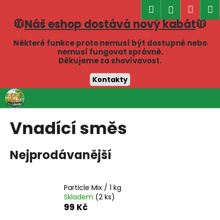
K
Hledat
Náku
M
Přihlášen
o
🧥
Náš eshop dostává nový kabát
🧥
Zpět
Zpět
košík
š
í
Některé funkce proto nemusí být dostupné nebo
C
nemusí fungovat správně.
k
Děkujeme za shovívavost.
o
p
Kontakty
o
Přejít
t
na
obsah
ř
Vnadící směs
e
b
Nejprodávanější
u
j
e
Particle Mix / 1 kg
t
Skladem
(2 ks)
e
99 Kč
n