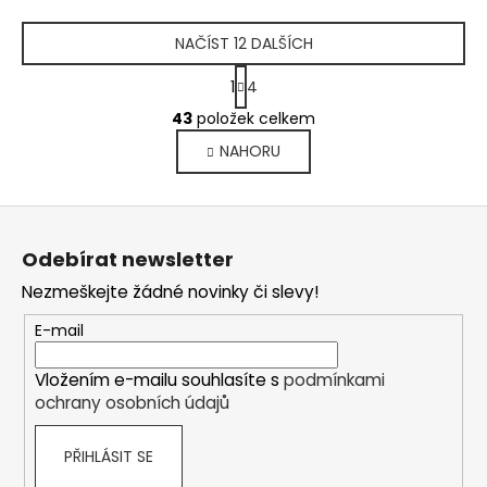
NAČÍST 12 DALŠÍCH
S
1
4
t
O
r
43
položek celkem
v
á
NAHORU
l
n
k
á
o
d
Z
v
a
á
á
c
Odebírat newsletter
n
p
í
í
Nezmeškejte žádné novinky či slevy!
p
a
r
t
E-mail
v
í
k
Vložením e-mailu souhlasíte s
podmínkami
y
ochrany osobních údajů
v
ý
PŘIHLÁSIT SE
p