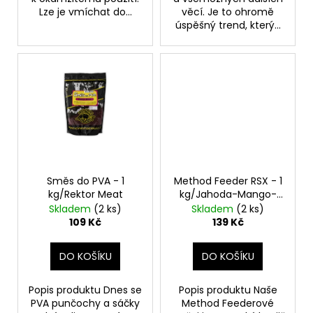
Lze je vmíchat do...
věcí. Je to ohromě
úspěšný trend, který...
Směs do PVA - 1
Method Feeder RSX - 1
kg/Rektor Meat
kg/Jahoda-Mango-
Chilli
Skladem
(2 ks)
Skladem
(2 ks)
109 Kč
139 Kč
DO KOŠÍKU
DO KOŠÍKU
Popis produktu Dnes se
Popis produktu Naše
PVA punčochy a sáčky
Method Feederové