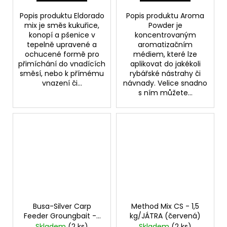
Popis produktu Eldorado
Popis produktu Aroma
mix je směs kukuřice,
Powder je
konopí a pšenice v
koncentrovaným
tepelně upravené a
aromatizačním
ochucené formě pro
médiem, které lze
přimíchání do vnadících
aplikovat do jakékoli
směsí, nebo k přímému
rybářské nástrahy či
vnazení či...
návnady. Velice snadno
s ním můžete...
Busa-Silver Carp
Method Mix CS - 1,5
Feeder Groungbait - 1
kg/JÁTRA (červená)
kg
Skladem
(2 ks)
Skladem
(2 ks)