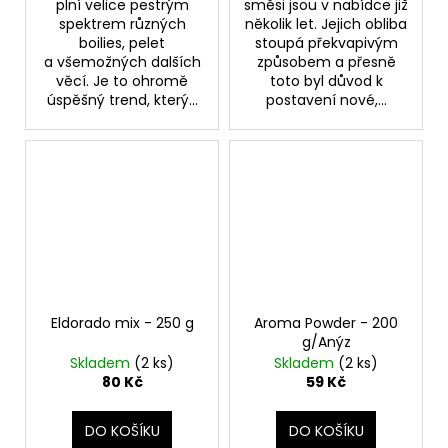
plní velice pestrým
směsi jsou v nabídce již
spektrem různých
několik let. Jejich obliba
boilies, pelet
stoupá překvapivým
a všemožných dalších
způsobem a přesně
věcí. Je to ohromě
toto byl důvod k
úspěšný trend, který...
postavení nové,...
Eldorado mix - 250 g
Aroma Powder - 200
g/Anýz
Skladem
(2 ks)
Skladem
(2 ks)
80 Kč
59 Kč
DO KOŠÍKU
DO KOŠÍKU