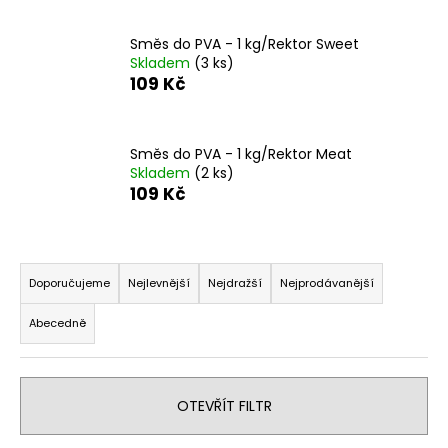
a
Směs do PVA - 1 kg/Rektor Sweet
j
Skladem
(3 ks)
í
109 Kč
t
?
Směs do PVA - 1 kg/Rektor Meat
Skladem
(2 ks)
109 Kč
HLEDAT
Ř
a
Doporučujeme
Nejlevnější
Nejdražší
Nejprodávanější
z
D
Abecedně
e
o
n
p
o
í
r
OTEVŘÍT FILTR
p
u
r