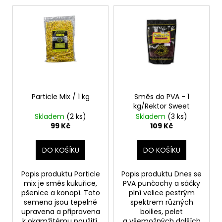
č
V
o
u
ý
d
j
p
e
u
m
i
k
e
s
t
p
ů
r
ALAVIS
MSM
o
Particle Mix / 1 kg
Směs do PVA - 1
PRO
kg/Rektor Sweet
d
KONĚ
Skladem
(2 ks)
Skladem
(3 ks)
600G
u
99 Kč
109 Kč
548
k
Kč
t
DO KOŠÍKU
DO KOŠÍKU
ů
Popis produktu Particle
Popis produktu Dnes se
mix je směs kukuřice,
PVA punčochy a sáčky
pšenice a konopí. Tato
plní velice pestrým
semena jsou tepelně
spektrem různých
upravena a připravena
boilies, pelet
k okamžitému použití.
a všemožných dalších