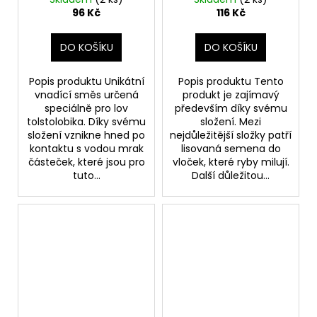
96 Kč
116 Kč
DO KOŠÍKU
DO KOŠÍKU
Popis produktu Unikátní
Popis produktu Tento
vnadící směs určená
produkt je zajímavý
speciálně pro lov
především díky svému
tolstolobika. Díky svému
složení. Mezi
složení vznikne hned po
nejdůležitější složky patří
kontaktu s vodou mrak
lisovaná semena do
částeček, které jsou pro
vloček, které ryby milují.
tuto...
Další důležitou...