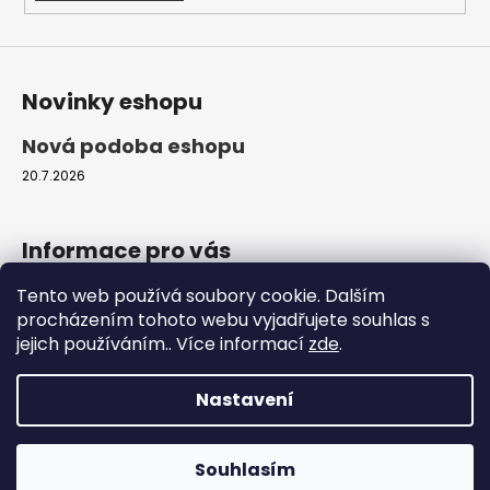
i
s
u
Novinky eshopu
Nová podoba eshopu
20.7.2026
Informace pro vás
Tento web používá soubory cookie. Dalším
Obchodní podmínky
procházením tohoto webu vyjadřujete souhlas s
Podmínky ochrany osobních údajů
jejich používáním.. Více informací
zde
.
Moje objednávka
Nastavení
Vytvořil Shoptet
Copyright 2026
ProfiZvířátka.cz
. Všechna práva
Souhlasím
vyhrazena.