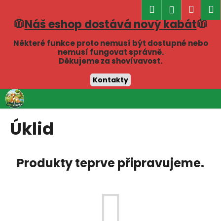
K
Hledat
Náku
M
Přihlášen
o
🧥
Náš eshop dostává nový kabát
🧥
Zpět
Zpět
košík
š
í
Některé funkce proto nemusí být dostupné nebo
C
nemusí fungovat správně.
k
Děkujeme za shovívavost.
o
p
Kontakty
o
Přejít
t
na
obsah
ř
Úklid
e
b
u
Produkty teprve připravujeme.
j
e
t
e
n