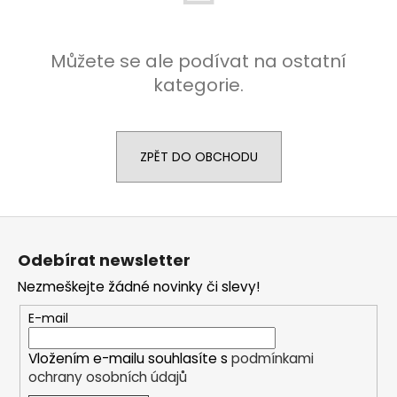
a
j
Můžete se ale podívat na ostatní
í
kategorie.
t
?
ZPĚT DO OBCHODU
HLEDAT
Z
á
Odebírat newsletter
p
D
Nezmeškejte žádné novinky či slevy!
a
o
t
E-mail
p
í
o
r
Vložením e-mailu souhlasíte s
podmínkami
ochrany osobních údajů
u