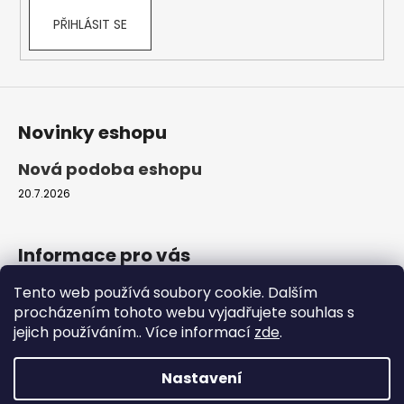
č
u
PŘIHLÁSIT SE
j
e
m
e
Novinky eshopu
PODMISKA
Nová podoba eshopu
POD
TRUHLÍK
20.7.2026
GARDEN
PLASTOVÁ
HNĚDÁ
Informace pro vás
25
Kč
Tento web používá soubory cookie. Dalším
Obchodní podmínky
procházením tohoto webu vyjadřujete souhlas s
Podmínky ochrany osobních údajů
jejich používáním.. Více informací
zde
.
Moje objednávka
Nastavení
Vytvořil Shoptet