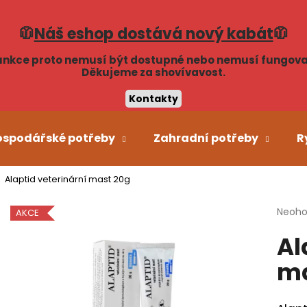
🧥
Náš eshop dostává nový kabát
🧥
unkce proto nemusí být dostupné nebo nemusí fungova
Co potřebujete najít?
Děkujeme za shovívavost.
Kontakty
HLEDAT
ospodářské potřeby
Zahradní potřeby
R
Alaptid veterinární mast 20g
Doporučujeme
Průmě
Neoh
AKCE
hodno
Al
produ
je
ma
0,0
z
5
hvězdi