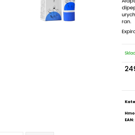
Alapt
KAPSIČKA KATTOVIT URINARY KUŘE 85G
ALAVIS CELADRI
dipep
23 Kč
319 Kč
urych
ran.
Expir
Skl
24
Měr
cena
Kate
Hmo
EAN
: