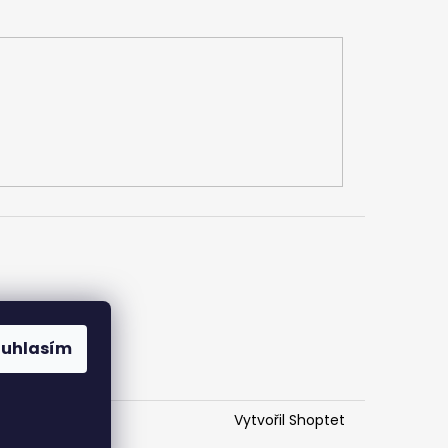
h údajů
ouhlasím
Vytvořil Shoptet