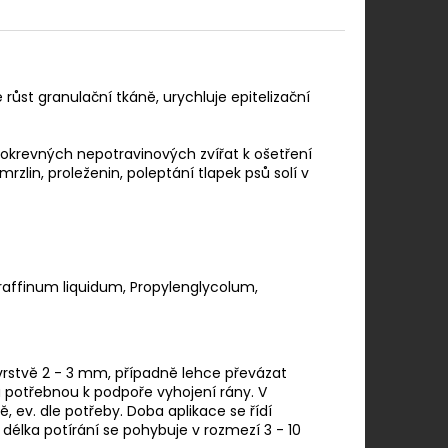
 růst granulační tkáně, urychluje epitelizační
plokrevných nepotravinových zvířat k ošetření
rzlin, proleženin, poleptání tlapek psů solí v
araffinum liquidum, Propylenglycolum,
rstvě 2 - 3 mm, případně lehce převázat
potřebnou k podpoře vyhojení rány. V
ě, ev. dle potřeby. Doba aplikace se řídí
lka potírání se pohybuje v rozmezí 3 - 10