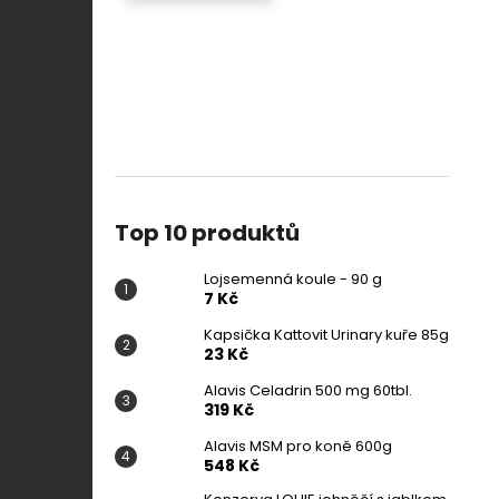
Top 10 produktů
Lojsemenná koule - 90 g
7 Kč
Kapsička Kattovit Urinary kuře 85g
23 Kč
Alavis Celadrin 500 mg 60tbl.
319 Kč
Alavis MSM pro koně 600g
548 Kč