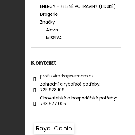
ENERGY - ZELENÉ POTRAVINY (LIDSKÉ)
Drogerie
Značky
Alavis
MISSIVA
Kontakt
profi.zviratka
@
seznam.cz
Zahradní a rybářské potřeby:⠀⠀⠀⠀⠀⠀⠀
725 928 109​​
Chovatelské a hospodářské potřeby:​​⠀
733 677 005
Royal Canin