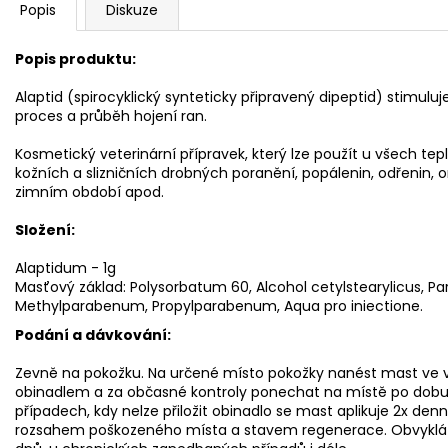
Popis
Diskuze
Popis produktu:
Alaptid (spirocyklický synteticky připravený dipeptid) stimuluje
proces a průběh hojení ran.
Kosmetický veterinární přípravek, který lze použít u všech te
kožních a slizničních drobných poranění, popálenin, odřenin, om
zimním období apod.
Složení:
Alaptidum - 1g
Masťový základ: Polysorbatum 60, Alcohol cetylstearylicus, P
Methylparabenum, Propylparabenum, Aqua pro iniectione.
Podání a dávkování:
Zevně na pokožku. Na určené místo pokožky nanést mast ve v
obinadlem a za občasné kontroly ponechat na místě po dobu 
případech, kdy nelze přiložit obinadlo se mast aplikuje 2x denn
rozsahem poškozeného místa a stavem regenerace. Obvyklá dé