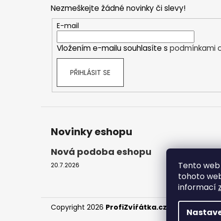
p
Nezmeškejte žádné novinky či slevy!
a
t
E-mail
í
Vložením e-mailu souhlasíte s
podmínkami o
PŘIHLÁSIT SE
Novinky eshopu
Nová podoba eshopu
Tento web 
20.7.2026
tohoto webu
informací
Copyright 2026
ProfiZvířátka.cz
. Všechna práv
Nastave