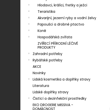
LOJSEMENNÁ KOULE - 90 G
n
Hlodavci, králíci, fretky a ježci
7 Kč
í
Teraristika
p
Akvarijní, jezerní ryby a vodní želvy
a
Papoušci a drobné ptactvo
n
Koně
e
Hospodářská zvířata
l
ZVÍŘECÍ PŘÍRODNÍ LÉČIVÉ
PRODUKTY
Zahradní potřeby
Rybářské potřeby
AKCE
Novinky
Lidská kosmetika a doplňky stravy
Literatura
Lidské doplňky stravy
Čistící a dezinfekční prostředky
EKO DROGERIE MISSIVA -
DOMÁCNOST