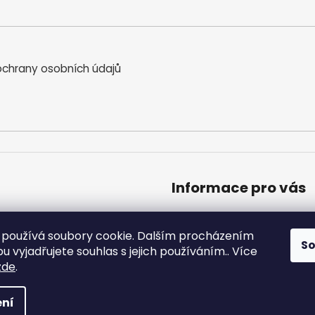
chrany osobních údajů
Informace pro vás
Obchodní podmínky
Podmínky ochrany osobníc
používá soubory cookie. Dalším procházením
S
Moje objednávka
 vyjadřujete souhlas s jejich používáním.. Více
zde
.
a vyhrazena.
ní