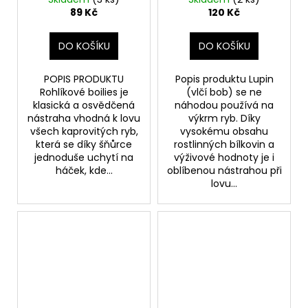
89 Kč
120 Kč
DO KOŠÍKU
DO KOŠÍKU
POPIS PRODUKTU
Popis produktu Lupin
Rohlíkové boilies je
(vlčí bob) se ne
klasická a osvědčená
náhodou používá na
nástraha vhodná k lovu
výkrm ryb. Díky
všech kaprovitých ryb,
vysokému obsahu
která se díky šňůrce
rostlinných bílkovin a
jednoduše uchytí na
výživové hodnoty je i
háček, kde...
oblíbenou nástrahou při
lovu...