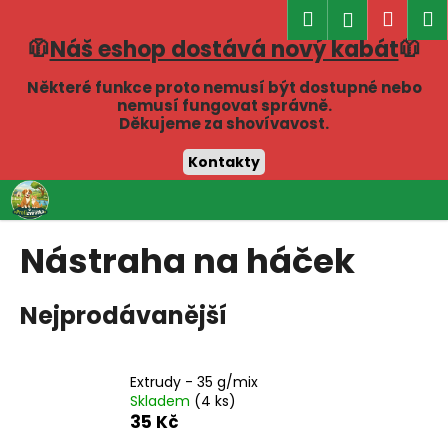
K
Hledat
Náku
M
Přihlášen
o
🧥
Náš eshop dostává nový kabát
🧥
Zpět
Zpět
košík
š
í
Některé funkce proto nemusí být dostupné nebo
C
nemusí fungovat správně.
k
Děkujeme za shovívavost.
o
p
Kontakty
o
Přejít
t
na
obsah
ř
Nástraha na háček
e
b
Nejprodávanější
u
j
e
Extrudy - 35 g/mix
t
Skladem
(4 ks)
e
35 Kč
n