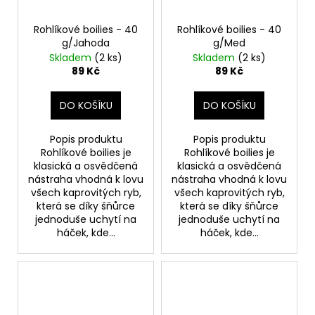
Rohlíkové boilies - 40
Rohlíkové boilies - 40
g/Jahoda
g/Med
Skladem
(2 ks)
Skladem
(2 ks)
89 Kč
89 Kč
DO KOŠÍKU
DO KOŠÍKU
Popis produktu
Popis produktu
Rohlíkové boilies je
Rohlíkové boilies je
klasická a osvědčená
klasická a osvědčená
nástraha vhodná k lovu
nástraha vhodná k lovu
všech kaprovitých ryb,
všech kaprovitých ryb,
která se díky šňůrce
která se díky šňůrce
jednoduše uchytí na
jednoduše uchytí na
háček, kde...
háček, kde...