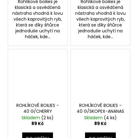
Rohlíkové boilies je
Rohlíkové boilies je
klasická a osvědčená
klasická a osvědčená
nástraha vhodná k lovu
nástraha vhodná k lovu
všech kaprovitých ryb,
všech kaprovitých ryb,
která se díky šňůrce
která se díky šňůrce
jednoduše uchytí na
jednoduše uchytí na
háček, kde...
háček, kde...
ROHLÍKOVÉ BOILIES -
ROHLÍKOVÉ BOILIES -
40 G/CHERRY
40 G/SKOPEX-ANANAS
Skladem
(2 ks)
Skladem
(4 ks)
89 Kč
89 Kč