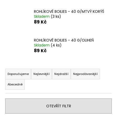
a
ROHLÍKOVÉ BOILIES - 40 G/MTVÝ KORÝŠ
j
Skladem
(3 ks)
í
89 Kč
t
?
ROHLÍKOVÉ BOILIES - 40 G/OLIHEŇ
Skladem
(4 ks)
89 Kč
HLEDAT
Ř
a
Doporučujeme
Nejlevnější
Nejdražší
Nejprodávanější
z
D
Abecedně
e
o
n
p
o
í
r
OTEVŘÍT FILTR
p
u
r