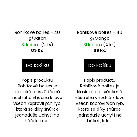
Rohlíkové boilies - 40
Rohlíkové boilies - 40
g/Satan
g/Mango
Skladem
(2 ks)
Skladem
(4 ks)
89 Kč
89 Kč
DO KOŠÍKU
DO KOŠÍKU
Popis produktu
Popis produktu
Rohlíkové boilies je
Rohlíkové boilies je
klasická a osvědčená
klasická a osvědčená
nástraha vhodná k lovu
nástraha vhodná k lovu
všech kaprovitých ryb,
všech kaprovitých ryb,
která se díky šňůrce
která se díky šňůrce
jednoduše uchytí na
jednoduše uchytí na
háček, kde...
háček, kde...