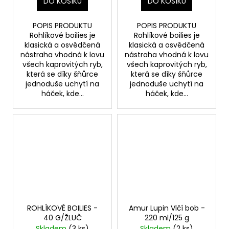
DO KOŠÍKU
DO KOŠÍKU
POPIS PRODUKTU
POPIS PRODUKTU
Rohlíkové boilies je
Rohlíkové boilies je
klasická a osvědčená
klasická a osvědčená
nástraha vhodná k lovu
nástraha vhodná k lovu
všech kaprovitých ryb,
všech kaprovitých ryb,
která se díky šňůrce
která se díky šňůrce
jednoduše uchytí na
jednoduše uchytí na
háček, kde...
háček, kde...
ROHLÍKOVÉ BOILIES -
Amur Lupin Vlčí bob -
40 G/ŽLUČ
220 ml/125 g
Skladem
(3 ks)
Skladem
(2 ks)