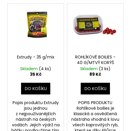
č
V
o
u
ý
d
j
p
e
u
m
i
k
e
s
t
p
ů
r
BIODEXIN
UŠNÍ
o
Extrudy - 35 g/mix
ROHLÍKOVÉ BOILIES -
LOTIO
40 G/MTVÝ KORÝŠ
d
100ML
Skladem
(4 ks)
Skladem
(3 ks)
PRO
u
35 Kč
89 Kč
PSY
k
198
t
Kč
DO KOŠÍKU
DO KOŠÍKU
ů
Popis produktu Extrudy
POPIS PRODUKTU
jsou jednou
Rohlíkové boilies je
z nejpoužívanějších
klasická a osvědčená
nástrah na českých
nástraha vhodná k lovu
vodách. Jejich výdrž na
všech kaprovitých ryb,
háčku prodloužíme tím,
která se díky šňůrce