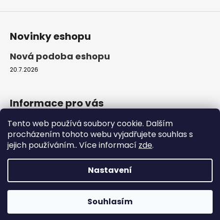
s
u
Novinky eshopu
Nová podoba eshopu
20.7.2026
Informace pro vás
Tento web používá soubory cookie. Dalším
Obchodní podmínky
procházením tohoto webu vyjadřujete souhlas s
Podmínky ochrany osobních údajů
jejich používáním.. Více informací
zde
.
Moje objednávka
Nastavení
Vytvořil Shoptet
Copyright 2026
ProfiZvířátka.cz
. Všechna práva
Souhlasím
vyhrazena.