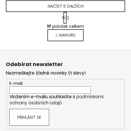
NAČÍST 5 DALŠÍCH
S
1
2
t
O
r
17
položek celkem
v
á
NAHORU
l
n
k
á
o
d
Z
v
a
á
á
c
Odebírat newsletter
n
p
í
í
Nezmeškejte žádné novinky či slevy!
p
a
r
t
E-mail
v
í
k
Vložením e-mailu souhlasíte s
podmínkami
y
ochrany osobních údajů
v
ý
PŘIHLÁSIT SE
p
i