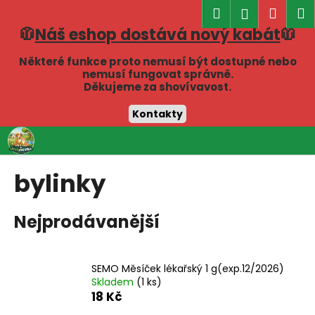
K
Hledat
Náku
M
Přihlášen
o
🧥
Náš eshop dostává nový kabát
🧥
Zpět
Zpět
košík
š
í
Některé funkce proto nemusí být dostupné nebo
C
nemusí fungovat správně.
k
Děkujeme za shovívavost.
o
p
Kontakty
o
Přejít
t
na
obsah
ř
bylinky
e
b
Nejprodávanější
u
j
e
SEMO Měsíček lékařský 1 g(exp.12/2026)
t
Skladem
(1 ks)
e
18 Kč
n