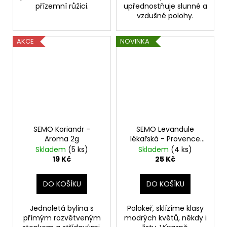
přízemní růžici.
upřednostňuje slunné a
vzdušné polohy.
AKCE
NOVINKA
SEMO Koriandr -
SEMO Levandule
Aroma 2g
lékařská - Provence
0,4g
Skladem
(5 ks)
Skladem
(4 ks)
19 Kč
25 Kč
DO KOŠÍKU
DO KOŠÍKU
Jednoletá bylina s
Polokeř, sklízíme klasy
přímým rozvětveným
modrých květů, někdy i