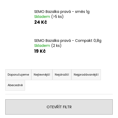
a
SEMO Bazalka pravá - směs 1g
j
Skladem
(>5 ks)
í
24 Kč
t
?
SEMO Bazalka pravá - Compakt 0,8g
Skladem
(2 ks)
19 Kč
HLEDAT
Ř
a
Doporučujeme
Nejlevnější
Nejdražší
Nejprodávanější
z
D
Abecedně
e
o
n
p
o
í
r
OTEVŘÍT FILTR
p
u
r