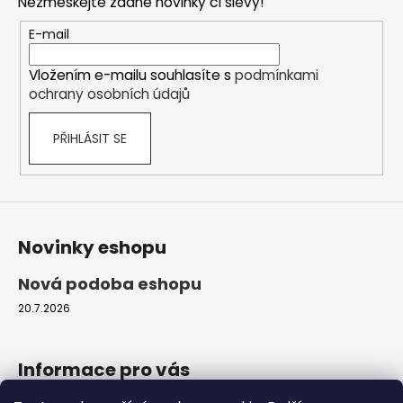
Nezmeškejte žádné novinky či slevy!
p
a
r
t
E-mail
v
í
k
Vložením e-mailu souhlasíte s
podmínkami
y
ochrany osobních údajů
v
ý
PŘIHLÁSIT SE
p
i
s
u
Novinky eshopu
Nová podoba eshopu
20.7.2026
Informace pro vás