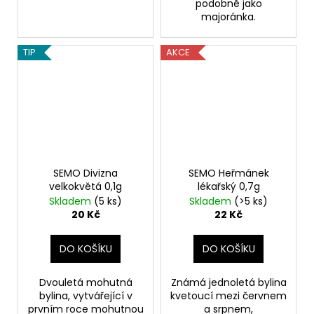
podobně jako
majoránka.
TIP
AKCE
SEMO Divizna
SEMO Heřmánek
velkokvětá 0,1g
lékařský 0,7g
Skladem
(5 ks)
Skladem
(>5 ks)
20 Kč
22 Kč
DO KOŠÍKU
DO KOŠÍKU
Dvouletá mohutná
Známá jednoletá bylina
bylina, vytvářející v
kvetoucí mezi červnem
prvním roce mohutnou
a srpnem,