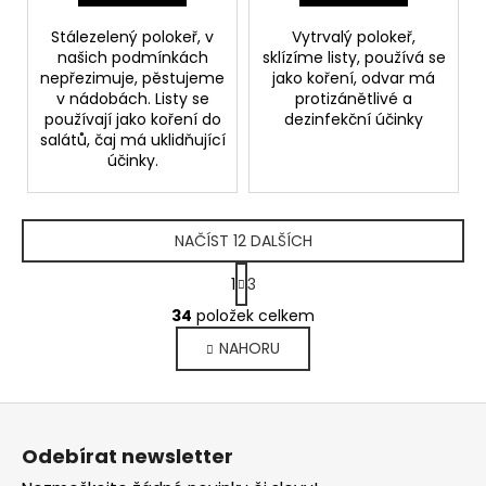
Stálezelený polokeř, v
Vytrvalý polokeř,
našich podmínkách
sklízíme listy, používá se
nepřezimuje, pěstujeme
jako koření, odvar má
v nádobách. Listy se
protizánětlivé a
používají jako koření do
dezinfekční účinky
salátů, čaj má uklidňující
účinky.
NAČÍST 12 DALŠÍCH
S
1
3
t
O
r
34
položek celkem
v
á
NAHORU
l
n
k
á
o
d
Z
v
a
á
á
c
Odebírat newsletter
n
p
í
í