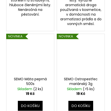
stonkem a střídavými,
listy. Výrazně
hluboce členěnými listy.
aromatická droga
Nenáročná na
používaná v kosmetice,
pěstování.
v domácnosti na
aromatizaci prádla a do
vonných směsí.
NOVINKA
NOVINKA
SEMO Máta peprná
SEMO Ostropestřec
500s
mariánský 3g
Skladem
(2 ks)
Skladem
(>5 ks)
19 Kč
19 Kč
DO KOŠÍKU
DO KOŠÍKU