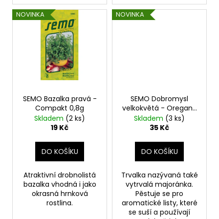
NOVINKA
NOVINKA
SEMO Bazalka pravá -
SEMO Dobromysl
Compakt 0,8g
velkokvětá - Oregano
0,4g
Skladem
(2 ks)
Skladem
(3 ks)
19 Kč
35 Kč
DO KOŠÍKU
DO KOŠÍKU
Atraktivní drobnolistá
Trvalka nazývaná také
bazalka vhodná i jako
vytrvalá majoránka.
okrasná hrnková
Pěstuje se pro
rostlina.
aromatické listy, které
se suší a používají