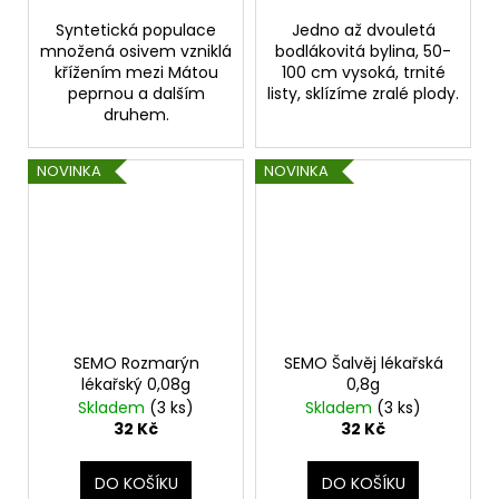
Syntetická populace
Jedno až dvouletá
množená osivem vzniklá
bodlákovitá bylina, 50-
křížením mezi Mátou
100 cm vysoká, trnité
peprnou a dalším
listy, sklízíme zralé plody.
druhem.
NOVINKA
NOVINKA
SEMO Rozmarýn
SEMO Šalvěj lékařská
lékařský 0,08g
0,8g
Skladem
(3 ks)
Skladem
(3 ks)
32 Kč
32 Kč
DO KOŠÍKU
DO KOŠÍKU