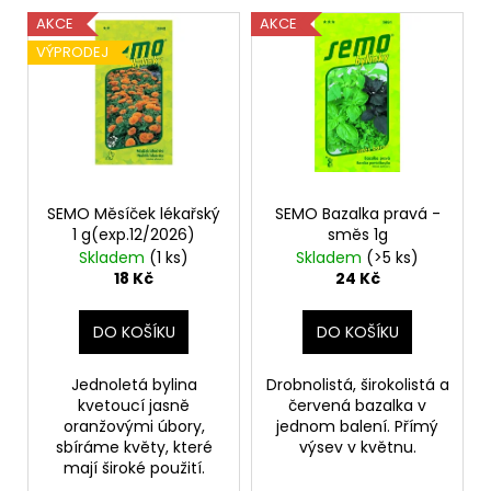
č
V
o
u
AKCE
AKCE
ý
d
j
VÝPRODEJ
p
e
u
m
i
k
e
s
t
p
ů
r
KONZERVA
ONTARIO
o
SEMO Měsíček lékařský
SEMO Bazalka pravá -
ADULT
1 g(exp.12/2026)
směs 1g
d
MONOPROTEIN
Skladem
(1 ks)
Skladem
(>5 ks)
KRŮTÍ
u
18 Kč
24 Kč
PATE
k
S
BATÁTY
t
DO KOŠÍKU
DO KOŠÍKU
400G
ů
46
Kč
Jednoletá bylina
Drobnolistá, širokolistá a
kvetoucí jasně
červená bazalka v
oranžovými úbory,
jednom balení. Přímý
sbíráme květy, které
výsev v květnu.
mají široké použití.