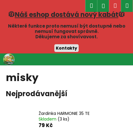
K
Hledat
Náku
M
Přihlášen
o
🧥
Náš eshop dostává nový kabát
🧥
Zpět
Zpět
košík
š
í
Některé funkce proto nemusí být dostupné nebo
C
nemusí fungovat správně.
k
Děkujeme za shovívavost.
o
p
Kontakty
o
Přejít
t
na
obsah
ř
misky
e
b
Nejprodávanější
u
j
e
Žardinka HARMONIE 35 TE
t
Skladem
(3 ks)
e
79 Kč
n