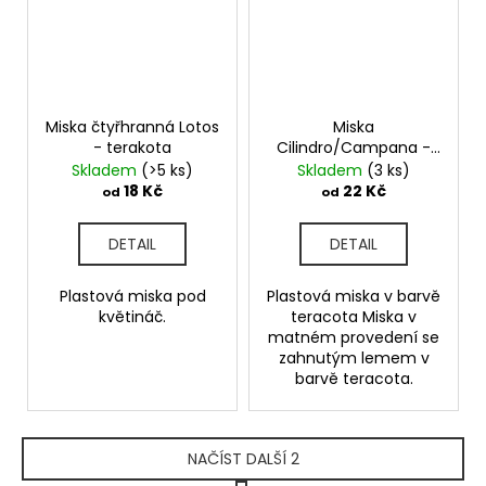
Miska čtyřhranná Lotos
Miska
- terakota
Cilindro/Campana -
terakota
Skladem
(>5 ks)
Skladem
(3 ks)
18 Kč
22 Kč
od
od
DETAIL
DETAIL
Plastová miska pod
Plastová miska v barvě
květináč.
teracota Miska v
matném provedení se
zahnutým lemem v
barvě teracota.
NAČÍST DALŠÍ 2