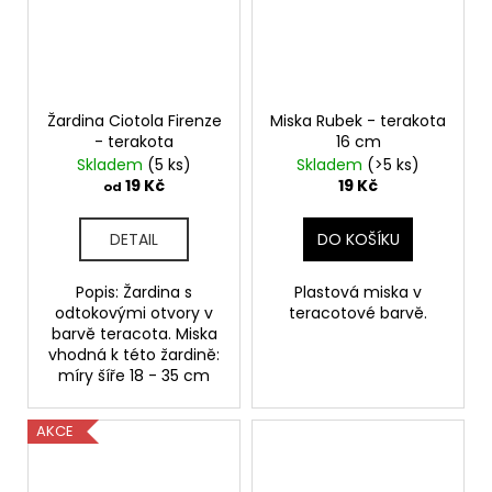
Žardina Ciotola Firenze
Miska Rubek - terakota
- terakota
16 cm
Skladem
(5 ks)
Skladem
(>5 ks)
19 Kč
19 Kč
od
DETAIL
DO KOŠÍKU
Popis: Žardina s
Plastová miska v
odtokovými otvory v
teracotové barvě.
barvě teracota. Miska
vhodná k této žardině:
míry šíře 18 - 35 cm
AKCE