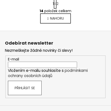
S
1
2
t
O
r
14
položek celkem
v
á
NAHORU
l
n
k
á
o
d
Z
v
a
á
á
c
Odebírat newsletter
n
p
í
í
Nezmeškejte žádné novinky či slevy!
p
a
r
t
E-mail
v
í
k
Vložením e-mailu souhlasíte s
podmínkami
y
ochrany osobních údajů
v
ý
PŘIHLÁSIT SE
p
i
s
u