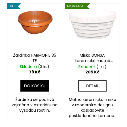
č
V
o
u
TIP
NOVINKA
ý
d
j
p
e
u
m
i
k
e
s
t
p
ů
r
PŠENICE
o
Žardinka HARMONIE 35
Miska BONSAI
22
TE
keramická matná
Kč
d
d18x9cm
Skladem
(3 ks)
Skladem
(1 ks)
u
79 Kč
205 Kč
k
t
DO KOŠÍKU
DETAIL
ů
Žardinka se použivá
Matná keramická miska
zejména v exteriéru na
v moderním designu
výsadbu rostlin.
kaskádovitě
poskládaného kamene.