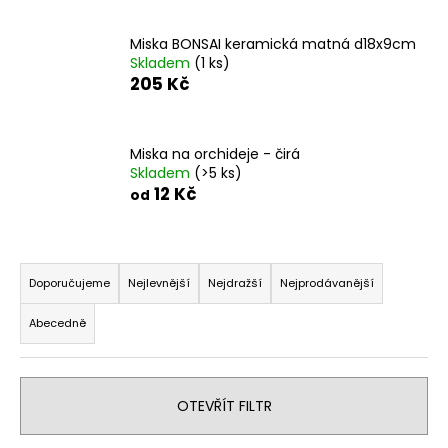
a
Miska BONSAI keramická matná d18x9cm
j
Skladem
(1 ks)
í
205 Kč
t
?
Miska na orchideje - čirá
Skladem
(>5 ks)
12 Kč
od
HLEDAT
Ř
a
Doporučujeme
Nejlevnější
Nejdražší
Nejprodávanější
z
D
Abecedně
e
o
n
p
o
í
r
OTEVŘÍT FILTR
p
u
r