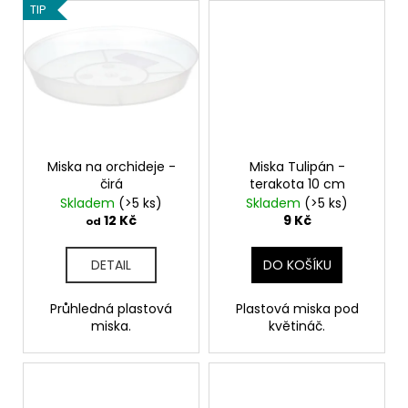
TIP
Miska na orchideje -
Miska Tulipán -
čirá
terakota 10 cm
Skladem
(>5 ks)
Skladem
(>5 ks)
12 Kč
9 Kč
od
DETAIL
DO KOŠÍKU
Průhledná plastová
Plastová miska pod
miska.
květináč.