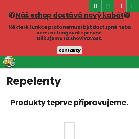
K
Hledat
Náku
M
Přihlášen
o
🧥
Náš eshop dostává nový kabát
🧥
Zpět
Zpět
košík
š
í
Některé funkce proto nemusí být dostupné nebo
C
nemusí fungovat správně.
k
Děkujeme za shovívavost.
o
p
Kontakty
o
Přejít
t
na
obsah
ř
Repelenty
e
b
u
Produkty teprve připravujeme.
j
e
t
e
n