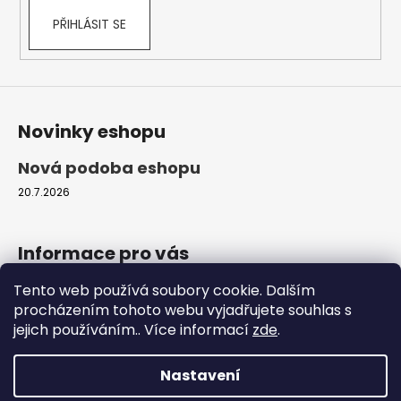
č
u
PŘIHLÁSIT SE
j
e
m
e
Novinky eshopu
ALAVIS
Nová podoba eshopu
CELADRIN
500
20.7.2026
MG
60TBL.
319
Informace pro vás
Kč
Tento web používá soubory cookie. Dalším
Obchodní podmínky
procházením tohoto webu vyjadřujete souhlas s
Podmínky ochrany osobních údajů
jejich používáním.. Více informací
zde
.
Moje objednávka
Nastavení
Vytvořil Shoptet