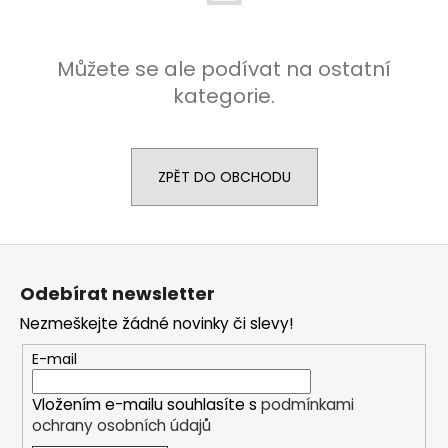
a
j
Můžete se ale podívat na ostatní
í
kategorie.
t
?
ZPĚT DO OBCHODU
HLEDAT
Z
á
Odebírat newsletter
p
D
Nezmeškejte žádné novinky či slevy!
a
o
t
E-mail
p
í
o
r
Vložením e-mailu souhlasíte s
podmínkami
ochrany osobních údajů
u