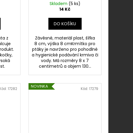
Skladem
(5 ks)
14 Kč
DO KOŠÍKU
ata z
Závěsné, materiál plast, šířka
lcuje
8 cm, výška 8 cmKrmítko pro
produkt.
ptáky je navrženo pro pohodlné
kočky,
a hygienické podávání krmiva či
ysoká
vody. Má rozměry 8 x 7
ost.
centimetrů a objem 130...
NOVINKA
Kód:
17282
Kód:
17279