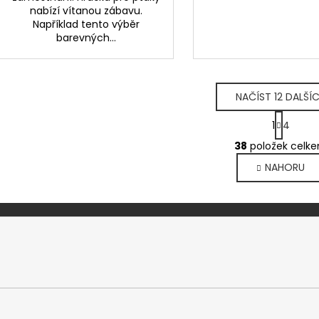
nabízí vítanou zábavu.
Například tento výběr
barevných...
NAČÍST 12 DALŠÍ
S
1
4
t
O
r
38
položek celk
v
á
NAHORU
l
n
k
á
o
d
v
a
á
c
n
í
í
p
r
v
k