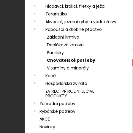
RASCO TYČINKY BUVOLÍ KROUCENÉ BÍLÉ
n
12,5CM - 1KS
Hlodavci, králíci, fretky a ježci
í
Teraristika
3 Kč
p
Akvarijní, jezerní ryby a vodní želvy
a
Papoušci a drobné ptactvo
n
Základní krmivo
e
Doplňkové krmivo
l
Pamlsky
Chovatelské potřeby
Vitamíny a minerály
Koně
Hospodářská zvířata
ZVÍŘECÍ PŘÍRODNÍ LÉČIVÉ
PRODUKTY
Zahradní potřeby
Rybářské potřeby
AKCE
Novinky