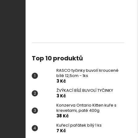
Top 10 produktů
RASCO tyčinky buvolí kroucené
bílé 12,5cm - 1ks
3 Kč
ŽVÝKACÍ BÍLÉ BUVOLÍ TYČINKY
3 Kč
Konzerva Ontario Kitten kuře s
krevetami, paté 400g
38 Kč
Kuřecí pařátek bílý 1 ks
7 Kč