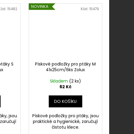
NOVINKA
Kód:
15482
Kód:
15479
ptáky S
Pískové podložky pro ptáky M
ux
41x25cm/6ks Zolux
Skladem
(2 ks)
62 Kč
DO KOŠÍKU
áky, jsou
Pískové podložky pro ptáky, jsou
 zaručují
praktické a hygienické, zaručují
čistotu klece.