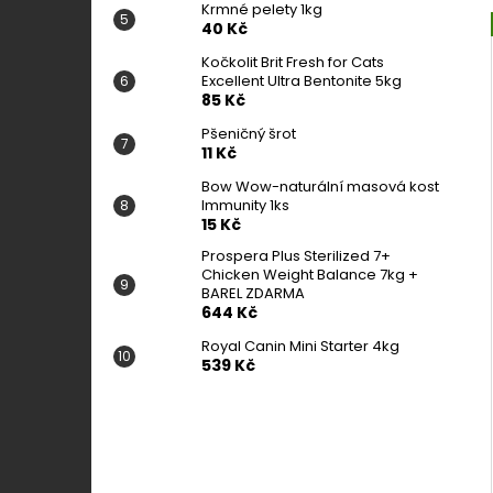
Krmné pelety 1kg
40 Kč
Kočkolit Brit Fresh for Cats
Excellent Ultra Bentonite 5kg
85 Kč
Pšeničný šrot
11 Kč
Bow Wow-naturální masová kost
Immunity 1ks
15 Kč
Prospera Plus Sterilized 7+
Chicken Weight Balance 7kg +
BAREL ZDARMA
644 Kč
Royal Canin Mini Starter 4kg
539 Kč