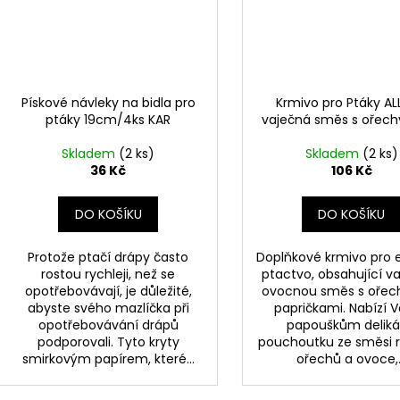
Pískové návleky na bidla pro
Krmivo pro Ptáky AL
ptáky 19cm/4ks KAR
vaječná směs s ořech
Skladem
(2 ks)
Skladem
(2 ks)
36 Kč
106 Kč
DO KOŠÍKU
DO KOŠÍKU
Protože ptačí drápy často
Doplňkové krmivo pro 
rostou rychleji, než se
ptactvo, obsahující v
opotřebovávají, je důležité,
ovocnou směs s ořechy
abyste svého mazlíčka při
papričkami. Nabízí 
opotřebovávání drápů
papouškům deliká
podporovali. Tyto kryty
pouchoutku ze směsi 
smirkovým papírem, které...
ořechů a ovoce,.