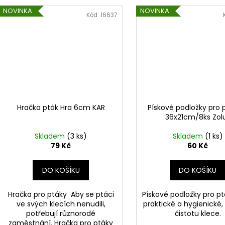
NOVINKA
NOVINKA
Kód:
16637
Hračka pták Hra 6cm KAR
Pískové podložky pro 
36x21cm/8ks Zol
Skladem
(3 ks)
Skladem
(1 ks)
79 Kč
60 Kč
DO KOŠÍKU
DO KOŠÍKU
Hračka pro ptáky Aby se ptáci
Pískové podložky pro pt
ve svých klecích nenudili,
praktické a hygienické,
potřebují různorodé
čistotu klece.
zaměstnání. Hračka pro ptáky