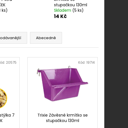
IO KITTEN KUŘE S
ČEK
stupačkou 130ml
É 400G
3 ks)
Skladem
(5 ks)
14 Kč
rodávanější
Abecedně
ód:
20575
Kód:
19714
stýlka 7
Trixie Závěsné krmítko se
EK
stupačkou 130ml