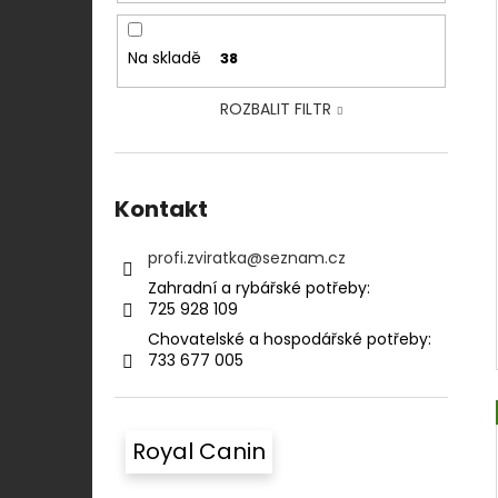
Na skladě
38
ROZBALIT FILTR
Kontakt
profi.zviratka
@
seznam.cz
Zahradní a rybářské potřeby:⠀⠀⠀⠀⠀⠀⠀
725 928 109​​
Chovatelské a hospodářské potřeby:​​⠀
733 677 005
Royal Canin