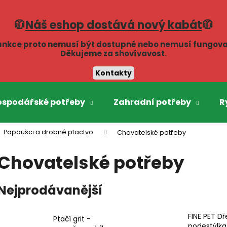
🧥
Náš eshop dostává nový kabát
🧥
unkce proto nemusí být dostupné nebo nemusí fungova
Co potřebujete najít?
Děkujeme za shovívavost.
Kontakty
HLEDAT
ospodářské potřeby
Zahradní potřeby
R
Papoušci a drobné ptactvo
Chovatelské potřeby
Doporučujeme
Chovatelské potřeby
Nejprodávanější
FINE PET D
Ptačí grit -
podestýlka 