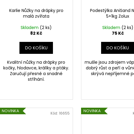
Karlie Nůžky na drápky pro
Podestýlka AniSand 
malá zvířata
5+1kg Zolux
Skladem
(2 ks)
Skladem
(2 ks)
82 Kč
75 Kč
DO KOŠÍKU
DO KOŠÍKU
Kvalitní nůžky na drápky pro
mušle jsou zdrojem váp
kočky, hlodavce, králíky a ptáky.
dobrý růst a peří a vů
Zaručují přesné a snadné
skrývá nepříjemné p
stříhání.
NOVINKA
NOVINKA
Kód:
16655