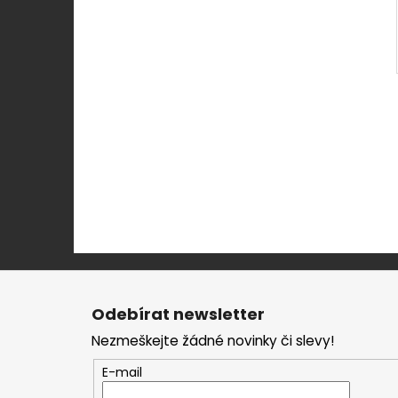
Z
á
Odebírat newsletter
p
Nezmeškejte žádné novinky či slevy!
a
t
E-mail
í