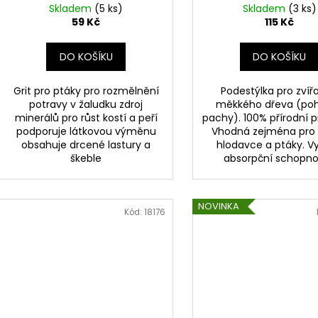
k
Skladem
(5 ks)
Skladem
(3 ks)
t
59 Kč
115 Kč
ů
DO KOŠÍKU
DO KOŠÍKU
Grit pro ptáky pro rozmělnění
Podestýlka pro zvíř
potravy v žaludku zdroj
měkkého dřeva (poh
minerálů pro růst kostí a peří
pachy). 100% přírodní 
podporuje látkovou výměnu
Vhodná zejména pro 
obsahuje drcené lastury a
hlodavce a ptáky. V
škeble
absorpční schopn
NOVINKA
Kód:
18176