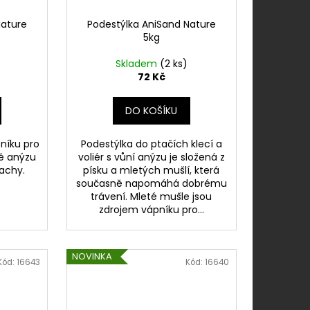
Nature
Podestýlka AniSand Nature
5kg
Skladem
(2 ks)
72 Kč
DO KOŠÍKU
níku pro
Podestýlka do ptačích klecí a
ně anýzu
voliér s vůní anýzu je složená z
achy.
písku a mletých mušlí, která
současně napomáhá dobrému
trávení. Mleté mušle jsou
zdrojem vápníku pro...
NOVINKA
Kód:
16643
Kód:
16640