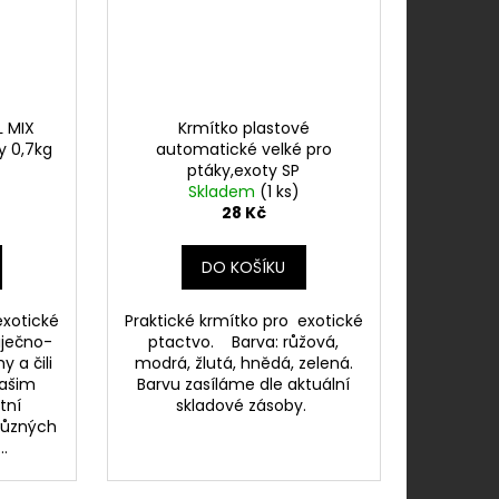
L MIX
Krmítko plastové
y 0,7kg
automatické velké pro
ptáky,exoty SP
Skladem
(1 ks)
28 Kč
DO KOŠÍKU
exotické
Praktické krmítko pro exotické
aječno-
ptactvo. Barva: růžová,
 a čili
modrá, žlutá, hnědá, zelená.
Vašim
Barvu zasíláme dle aktuální
tní
skladové zásoby.
různých
..