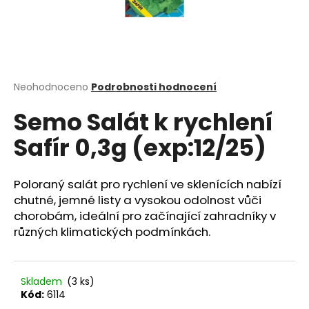
a
j
í
t
?
Průměrné
Neohodnoceno
Podrobnosti hodnocení
hodnocení
Semo Salát k rychlení
produktu
je
Safír 0,3g (exp:12/25)
0,0
z
HLEDAT
5
hvězdiček.
Poloraný salát pro rychlení ve sklenících nabízí
chutné, jemné listy a vysokou odolnost vůči
chorobám, ideální pro začínající zahradníky v
D
různých klimatických podmínkách.
o
p
o
r
Skladem
(3 ks)
u
Kód:
6114