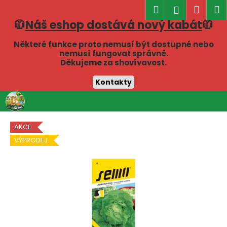
K
Hledat
Náku
M
Přihlášen
o
🧥
Náš eshop dostává nový kabát
🧥
Zpět
Zpět
košík
š
í
Některé funkce proto nemusí být dostupné nebo
C
nemusí fungovat správně.
k
Děkujeme za shovívavost.
o
p
Kontakty
o
Přejít
t
na
obsah
ř
AKCE
e
VÝPRODEJ
b
u
j
e
t
e
n