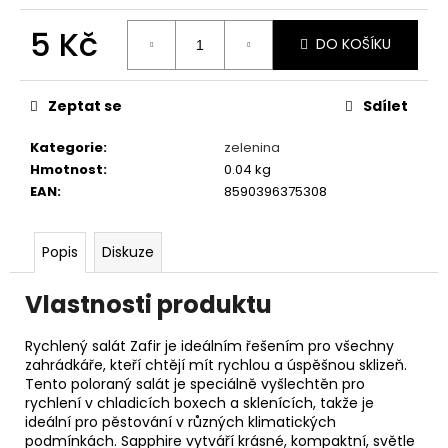
č
u
5 Kč
j
DO KOŠÍKU
e
Měrná
m
cena:
Zeptat se
Sdílet
e
Kategorie
:
zelenina
Hmotnost
:
0.04 kg
PURINA
PRO
EAN
:
8590396375308
PLAN
CANINE
FORTIFLORA
Popis
Diskuze
PLUS
30X
2
Vlastnosti produktu
G
682
Rychlený salát Zafir je ideálním řešením pro všechny
Kč
zahrádkáře, kteří chtějí mít rychlou a úspěšnou sklizeň.
Tento poloraný salát je speciálně vyšlechtěn pro
rychlení v chladicích boxech a sklenících, takže je
ideální pro pěstování v různých klimatických
podmínkách. Sapphire vytváří krásné, kompaktní, světle