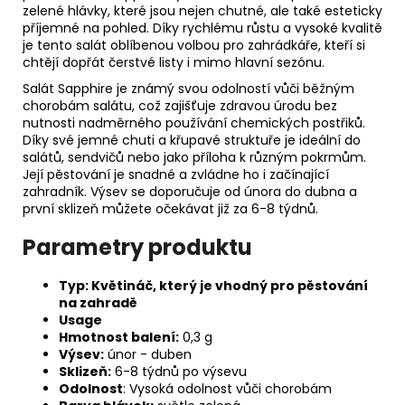
zelené hlávky, které jsou nejen chutné, ale také esteticky
příjemné na pohled. Díky rychlému růstu a vysoké kvalitě
je tento salát oblíbenou volbou pro zahrádkáře, kteří si
chtějí dopřát čerstvé listy i mimo hlavní sezónu.
Salát Sapphire je známý svou odolností vůči běžným
chorobám salátu, což zajišťuje zdravou úrodu bez
nutnosti nadměrného používání chemických postřiků.
Díky své jemné chuti a křupavé struktuře je ideální do
salátů, sendvičů nebo jako příloha k různým pokrmům.
Její pěstování je snadné a zvládne ho i začínající
zahradník. Výsev se doporučuje od února do dubna a
první sklizeň můžete očekávat již za 6-8 týdnů.
Parametry produktu
Typ: Květináč, který je vhodný pro pěstování
na zahradě
Usage
Hmotnost balení:
0,3 g
Výsev:
únor - duben
Sklizeň:
6-8 týdnů po výsevu
Odolnost
: Vysoká odolnost vůči chorobám