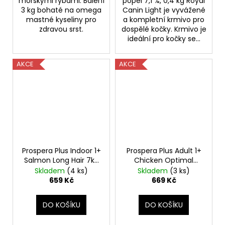
mořskými rybami. Balení
popel 7,1 %, 0,4 kg Royal
3 kg bohaté na omega
Canin Light je vyvážené
mastné kyseliny pro
a kompletní krmivo pro
zdravou srst.
dospělé kočky. Krmivo je
ideální pro kočky se...
AKCE
AKCE
Prospera Plus Indoor 1+
Prospera Plus Adult 1+
Salmon Long Hair 7kg
Chicken Optimal
+ BAREL ZDARMA
Wellness 7kg + BAREL
Skladem
(4 ks)
Skladem
(3 ks)
ZDARMA
659 Kč
669 Kč
DO KOŠÍKU
DO KOŠÍKU