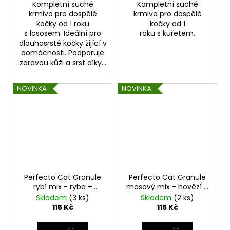
Kompletní suché
Kompletní suché
krmivo pro dospělé
krmivo pro dospělé
kočky od 1 roku
kočky od 1
s lososem. Ideální pro
roku s kuřetem.
dlouhosrsté kočky žijící v
domácnosti. Podporuje
zdravou kůži a srst díky...
NOVINKA
NOVINKA
Perfecto Cat Granule
Perfecto Cat Granule
rybí mix - ryba +
masový mix - hovězí +
špenát + zelenina 2kg
drůbeží + zelenina 2kg
Skladem
(3 ks)
Skladem
(2 ks)
115 Kč
115 Kč