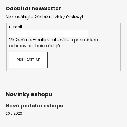
a
á
á
c
Odebírat newsletter
n
p
í
í
Nezmeškejte žádné novinky či slevy!
p
a
r
t
E-mail
v
í
k
Vložením e-mailu souhlasíte s
podmínkami
y
ochrany osobních údajů
v
ý
PŘIHLÁSIT SE
p
i
s
u
Novinky eshopu
Nová podoba eshopu
20.7.2026