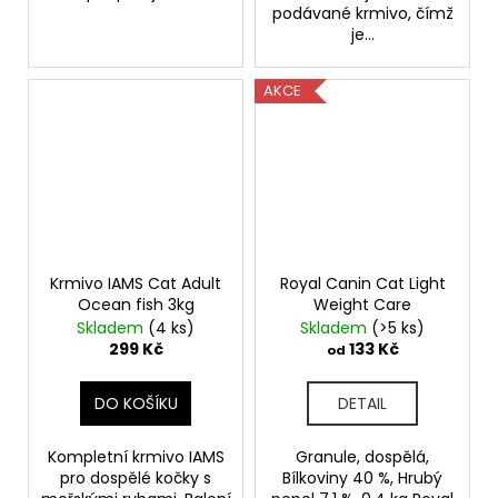
podávané krmivo, čímž
je...
AKCE
Krmivo IAMS Cat Adult
Royal Canin Cat Light
Ocean fish 3kg
Weight Care
Skladem
(4 ks)
Skladem
(>5 ks)
299 Kč
133 Kč
od
DO KOŠÍKU
DETAIL
Kompletní krmivo IAMS
Granule, dospělá,
pro dospělé kočky s
Bílkoviny 40 %, Hrubý