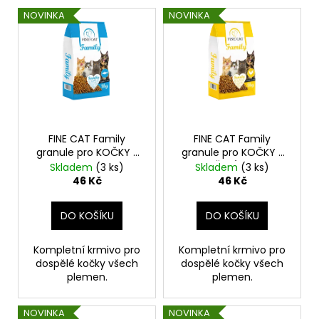
č
V
o
u
NOVINKA
NOVINKA
ý
d
j
p
e
u
m
i
k
e
s
t
p
ů
r
ALAVIS
MSM
o
FINE CAT Family
FINE CAT Family
PRO
granule pro KOČKY s
granule pro KOČKY s
d
KONĚ
RYBOU 1kg
KUŘECÍM 1kg
Skladem
(3 ks)
Skladem
(3 ks)
600G
u
46 Kč
46 Kč
548
k
Kč
t
DO KOŠÍKU
DO KOŠÍKU
ů
Kompletní krmivo pro
Kompletní krmivo pro
dospělé kočky všech
dospělé kočky všech
plemen.
plemen.
NOVINKA
NOVINKA