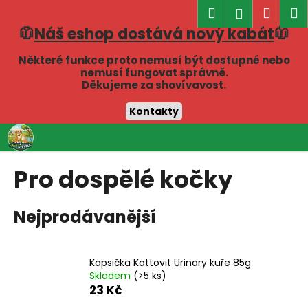
K
Hledat
Náku
M
Přihlášen
o
🧥
Náš eshop dostává nový kabát
🧥
Zpět
Zpět
košík
š
í
Některé funkce proto nemusí být dostupné nebo
C
nemusí fungovat správně.
k
Děkujeme za shovívavost.
o
p
Kontakty
o
Přejít
t
na
obsah
ř
Pro dospělé kočky
e
b
Nejprodávanější
u
j
e
Kapsička Kattovit Urinary kuře 85g
t
Skladem
(>5 ks)
e
23 Kč
n