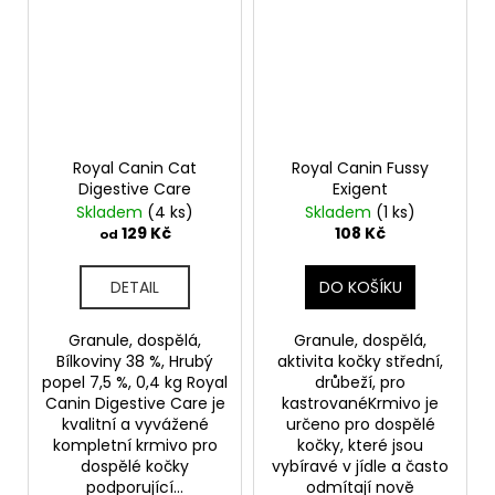
Royal Canin Cat
Royal Canin Fussy
Digestive Care
Exigent
Skladem
(4 ks)
Skladem
(1 ks)
129 Kč
108 Kč
od
DETAIL
DO KOŠÍKU
Granule, dospělá,
Granule, dospělá,
Bílkoviny 38 %, Hrubý
aktivita kočky střední,
popel 7,5 %, 0,4 kg Royal
drůbeží, pro
Canin Digestive Care je
kastrovanéKrmivo je
kvalitní a vyvážené
určeno pro dospělé
kompletní krmivo pro
kočky, které jsou
dospělé kočky
vybíravé v jídle a často
podporující...
odmítají nově