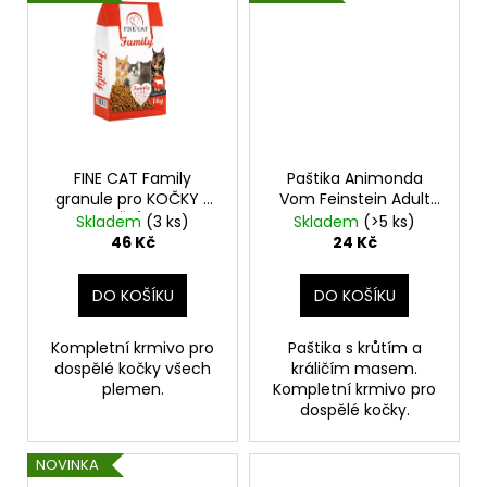
FINE CAT Family
Paštika Animonda
granule pro KOČKY s
Vom Feinstein Adult
HOVĚZÍM 1kg
krůta a králík 100g
Skladem
(3 ks)
Skladem
(>5 ks)
46 Kč
24 Kč
DO KOŠÍKU
DO KOŠÍKU
Kompletní krmivo pro
Paštika s krůtím a
dospělé kočky všech
králičím masem.
plemen.
Kompletní krmivo pro
dospělé kočky.
NOVINKA