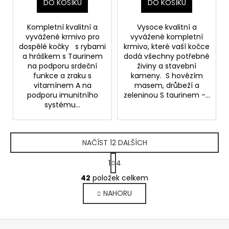
DO KOŠÍKU
DO KOŠÍKU
Kompletní kvalitní a
Vysoce kvalitní a
vyvážené krmivo pro
vyvážené kompletní
dospělé kočky s rybami
krmivo, které vaší kočce
a hráškem s Taurinem
dodá všechny potřebné
na podporu srdeční
živiny a stavební
funkce a zraku s
kameny. S hovězím
vitamínem A na
masem, drůbeží a
podporu imunitního
zeleninou S taurinem -...
systému...
NAČÍST 12 DALŠÍCH
S
1
4
t
O
r
42
položek celkem
v
á
NAHORU
l
n
k
á
o
d
Z
v