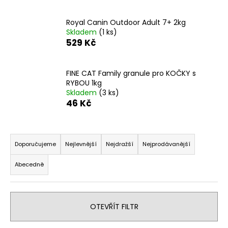
a
Royal Canin Outdoor Adult 7+ 2kg
j
Skladem
(1 ks)
í
529 Kč
t
?
FINE CAT Family granule pro KOČKY s
RYBOU 1kg
Skladem
(3 ks)
46 Kč
HLEDAT
Ř
a
Doporučujeme
Nejlevnější
Nejdražší
Nejprodávanější
z
D
Abecedně
e
o
n
p
o
í
r
OTEVŘÍT FILTR
p
u
r