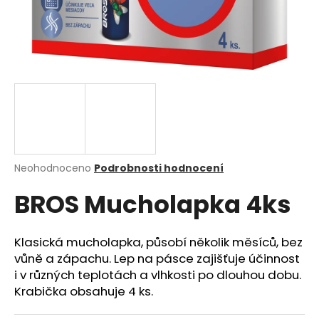
a
j
í
t
?
HLEDAT
Průměrné
Neohodnoceno
Podrobnosti hodnocení
hodnocení
BROS Mucholapka 4ks
produktu
je
0,0
D
z
o
Klasická mucholapka, působí několik měsíců, bez
5
p
vůně a zápachu. Lep na pásce zajišťuje účinnost
hvězdiček.
o
i v různých teplotách a vlhkosti po dlouhou dobu.
r
Krabička obsahuje 4 ks.
u