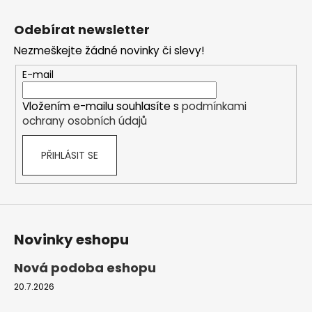
Z
á
Odebírat newsletter
p
Nezmeškejte žádné novinky či slevy!
a
t
E-mail
í
Vložením e-mailu souhlasíte s
podmínkami
ochrany osobních údajů
PŘIHLÁSIT SE
Novinky eshopu
Nová podoba eshopu
20.7.2026