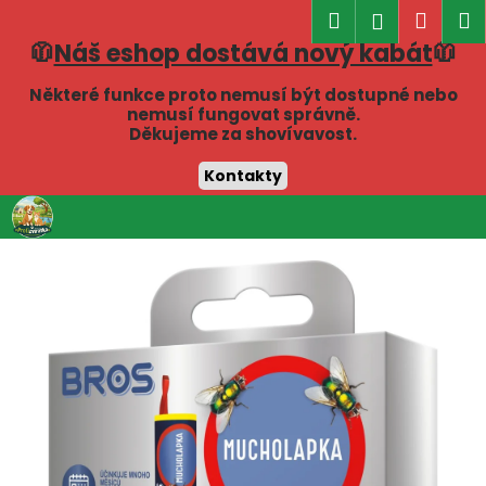
K
Hledat
Náku
M
Přihlášen
o
🧥
Náš eshop dostává nový kabát
🧥
Zpět
Zpět
košík
š
í
Některé funkce proto nemusí být dostupné nebo
C
nemusí fungovat správně.
k
Děkujeme za shovívavost.
o
p
Kontakty
o
Přejít
t
na
obsah
ř
e
b
u
j
e
t
e
n