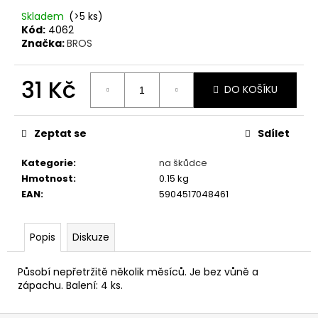
č
u
Skladem
(>5 ks)
Kód:
4062
j
Značka:
BROS
e
m
e
31 Kč
DO KOŠÍKU
Měrná
cena:
ROYAL
CANIN
Zeptat se
Sdílet
DOG
DACHSHUND
Kategorie
:
na škůdce
KAPSIČKA
Hmotnost
:
0.15 kg
85G
EAN
:
5904517048461
17
Kč
Popis
Diskuze
Působí nepřetržitě několik měsíců. Je bez vůně a
zápachu. Balení: 4 ks.