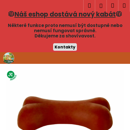
K
Hledat
Náku
M
Přihlášen
o
🧥
Náš eshop dostává nový kabát
🧥
Zpět
Zpět
košík
š
í
Některé funkce proto nemusí být dostupné nebo
C
nemusí fungovat správně.
k
Děkujeme za shovívavost.
o
p
Kontakty
o
Přejít
t
na
obsah
ř
e
b
u
j
e
t
e
n