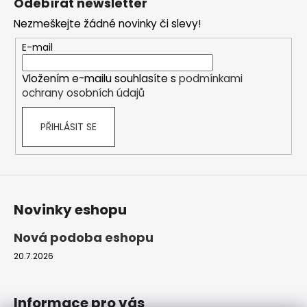
Odebírat newsletter
p
Nezmeškejte žádné novinky či slevy!
a
t
E-mail
í
Vložením e-mailu souhlasíte s
podmínkami
ochrany osobních údajů
PŘIHLÁSIT SE
Novinky eshopu
Nová podoba eshopu
20.7.2026
Informace pro vás