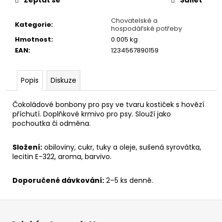
č
u
Chovatelské a
j
Kategorie
:
hospodářské potřeby
e
Hmotnost
:
0.005 kg
m
EAN
:
1234567890159
e
Popis
Diskuze
KONZERVA
ONTARIO
ADULT
Čokoládové bonbony pro psy ve tvaru kostiček s hovězí
MONOPROTEIN
příchutí. Doplňkové krmivo pro psy. Slouží jako
KRŮTÍ
pochoutka či odměna.
PATE
S
BATÁTY
Složení:
obiloviny, cukr, tuky a oleje, sušená syrovátka,
400G
lecitin E-322, aroma, barvivo.
46
Kč
Doporučené dávkování:
2–5 ks denně.
Z
á