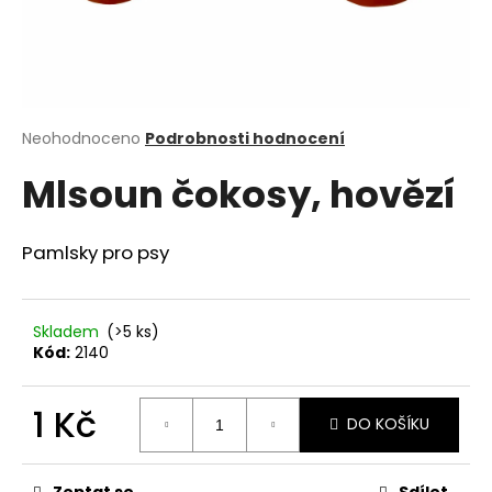
a
j
í
t
?
Průměrné
Neohodnoceno
Podrobnosti hodnocení
hodnocení
Mlsoun čokosy, hovězí
produktu
je
0,0
z
Pamlsky pro psy
HLEDAT
5
hvězdiček.
Skladem
(>5 ks)
D
Kód:
2140
o
p
1 Kč
o
DO KOŠÍKU
r
Měrná
u
cena:
Zeptat se
Sdílet