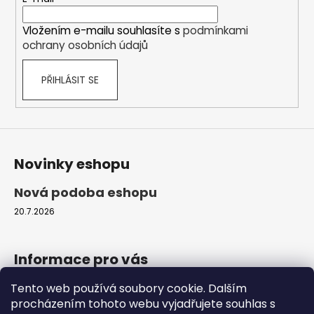
í
í
p
Vložením e-mailu souhlasíte s
podmínkami
r
ochrany osobních údajů
v
k
PŘIHLÁSIT SE
y
v
ý
p
i
s
Novinky eshopu
u
Nová podoba eshopu
20.7.2026
Informace pro vás
Tento web používá soubory cookie. Dalším
Obchodní podmínky
procházením tohoto webu vyjadřujete souhlas s
Podmínky ochrany osobních údajů