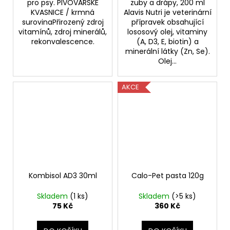
pro psy. PIVOVARSKÉ
zuby a drápy, 200 ml
KVASNICE / krmná
Alavis Nutri je veterinární
surovinaPřirozený zdroj
přípravek obsahující
vitamínů, zdroj minerálů,
lososový olej, vitaminy
rekonvalescence.
(A, D3, E, biotin) a
minerální látky (Zn, Se).
Olej...
AKCE
Kombisol AD3 30ml
Calo-Pet pasta 120g
Skladem
(1 ks)
Skladem
(>5 ks)
75 Kč
360 Kč