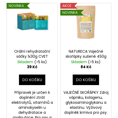
č
V
o
u
NOVINKA
AKCE
ý
d
j
NOVINKA
p
e
u
m
i
k
e
s
t
p
ů
r
PŠENICE
o
Orální rehydratační
NATURECA Vaječné
22
sáčky 1x30g CVET
skořápky sušené 450g
Kč
d
Skladem
(>5 ks)
Skladem
(>5 ks)
u
39 Kč
84 Kč
k
t
DO KOŠÍKU
DO KOŠÍKU
ů
Přípravek je určen k
VAJEČNÉ SKOŘÁPKY Zdroj
doplnění ztrát
vápniku, kolagenu,
elektrolytů, vitamínů a
glykosaminoglykanu a
aminokyselin u
elastinu. Výživový
dehydratace a
doplněk krmiva pro psy.
malnutrice. Pro psy a