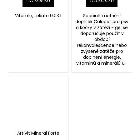
DO KOŠÍKU
DO KOŠÍKU
Vitamín, tekuté 0,03 l
Speciální nutriční
doplněk Calopet pro psy
a kočky v zátěži - gel se
doporučuje použít v
období
rekonvalescence nebo
zvýšené zátěže pro
doplnění energie,
vitamínů a minerálů u...
ArtiVit Mineral Forte