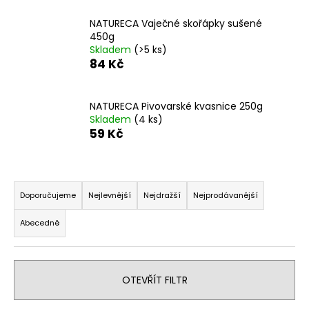
a
NATURECA Vaječné skořápky sušené
j
450g
í
Skladem
(>5 ks)
84 Kč
t
?
NATURECA Pivovarské kvasnice 250g
Skladem
(4 ks)
59 Kč
HLEDAT
Ř
a
Doporučujeme
Nejlevnější
Nejdražší
Nejprodávanější
z
D
Abecedně
e
o
n
p
o
í
r
OTEVŘÍT FILTR
p
u
r