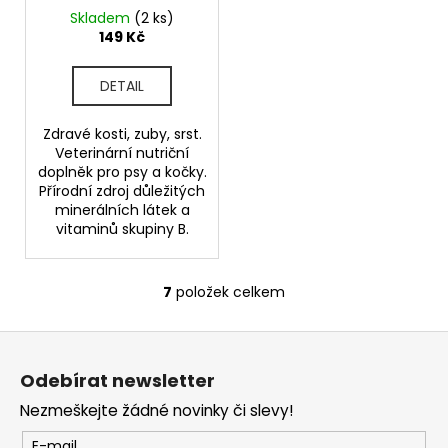
Skladem
(2 ks)
149 Kč
DETAIL
Zdravé kosti, zuby, srst.
Veterinární nutriční
doplněk pro psy a kočky.
Přírodní zdroj důležitých
minerálních látek a
vitaminů skupiny B.
7
položek celkem
O
v
Z
l
á
á
Odebírat newsletter
d
p
a
Nezmeškejte žádné novinky či slevy!
a
c
t
E-mail