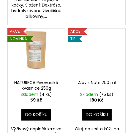
kočky. Složení: Dextróza,
hydrolyzované živočišné
bílkoviny,...
AKCE
AKCE
NOVINKA
TIP
NATURECA Pivovarské
Alavis Nutri 200 ml
kvasnice 250g
Skladem
(4 ks)
Skladem
(>5 ks)
59 Kč
190 Kč
DO KOŠÍKU
DO KOŠÍKU
Výživový doplněk krmiva
Olej, na srst a kůži, na