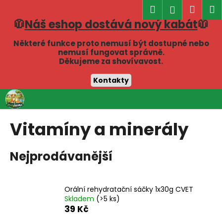
K
Hledat
Náku
M
Přihlášen
o
🧥
Náš eshop dostává nový kabát
🧥
Zpět
Zpět
košík
š
í
Některé funkce proto nemusí být dostupné nebo
C
nemusí fungovat správně.
k
Děkujeme za shovívavost.
o
p
Kontakty
o
Přejít
t
na
obsah
ř
Vitamíny a minerály
e
b
Nejprodávanější
u
j
e
Orální rehydratační sáčky 1x30g CVET
t
Skladem
(>5 ks)
e
39 Kč
n