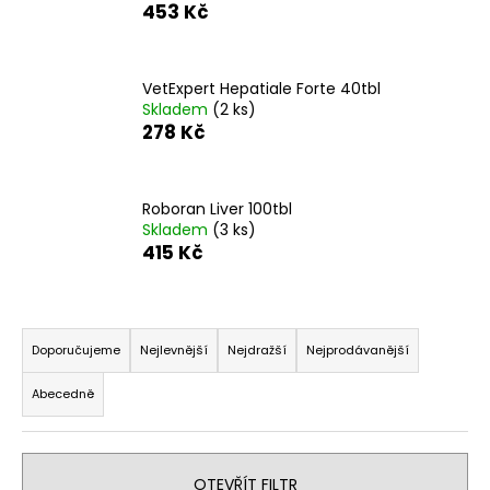
453 Kč
a
j
í
VetExpert Hepatiale Forte 40tbl
t
Skladem
(2 ks)
278 Kč
?
Roboran Liver 100tbl
Skladem
(3 ks)
415 Kč
HLEDAT
Ř
D
a
Doporučujeme
Nejlevnější
Nejdražší
Nejprodávanější
o
z
p
Abecedně
e
o
n
r
í
u
OTEVŘÍT FILTR