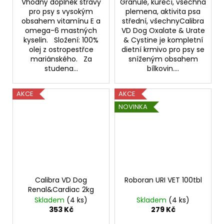
Vhodný doplněk stravy
Granule, kuřecí, všechna
pro psy s vysokým
plemena, aktivita psa
obsahem vitamínu E a
střední, všechnyCalibra
omega-6 mastných
VD Dog Oxalate & Urate
kyselin. Složení: 100%
& Cystine je kompletní
olej z ostropestřce
dietní krmivo pro psy se
mariánského. Za
sníženým obsahem
studena...
bílkovin....
AKCE
AKCE
NOVINKA
Calibra VD Dog
Roboran URI VET 100tbl
Renal&Cardiac 2kg
Skladem
(4 ks)
Skladem
(4 ks)
353 Kč
279 Kč