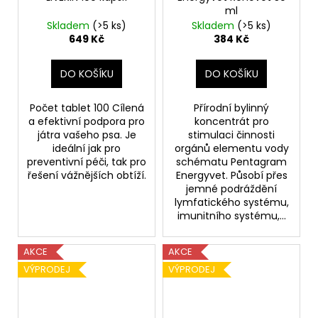
ml
Skladem
(>5 ks)
Skladem
(>5 ks)
649 Kč
384 Kč
DO KOŠÍKU
DO KOŠÍKU
Počet tablet 100 Cílená
Přírodní bylinný
a efektivní podpora pro
koncentrát pro
játra vašeho psa. Je
stimulaci činnosti
ideální jak pro
orgánů elementu vody
preventivní péči, tak pro
schématu Pentagram
řešení vážnějších obtíží.
Energyvet. Působí přes
jemné podráždění
lymfatického systému,
imunitního systému,...
AKCE
AKCE
VÝPRODEJ
VÝPRODEJ