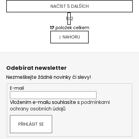
NAČÍST 5 DALŠÍCH
S
1
2
t
O
r
17
položek celkem
v
á
NAHORU
l
n
k
á
o
d
Z
v
a
á
á
c
Odebírat newsletter
n
p
í
í
Nezmeškejte žádné novinky či slevy!
p
a
r
t
E-mail
v
í
k
Vložením e-mailu souhlasíte s
podmínkami
y
ochrany osobních údajů
v
ý
PŘIHLÁSIT SE
p
i