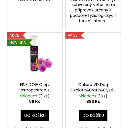
schválený veterinární
přípravek určený k
podpoře fyziologických
funkcí jater s...
AKCE
AKCE
NOVINKA
FINE DOG Olej z
Calibra VD Dog
ostropestřce s
Oxalate&Urate&Cystine
rozprašovačem 250ml
2kg
Skladem
(3 ks)
Skladem
(1 ks)
88 Kč
393 Kč
DO KOŠÍKU
DO KOŠÍKU