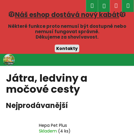
K
Hledat
Náku
M
Přihlášen
o
🧥
Náš eshop dostává nový kabát
🧥
Zpět
Zpět
košík
š
í
Některé funkce proto nemusí být dostupné nebo
C
nemusí fungovat správně.
k
Děkujeme za shovívavost.
o
p
Kontakty
o
Přejít
t
na
obsah
ř
Játra, ledviny a
e
močové cesty
b
u
j
Nejprodávanější
e
t
e
Hepa Pet Plus
Skladem
(4 ks)
n