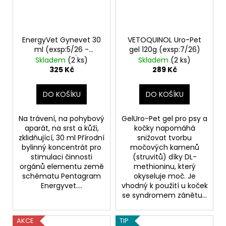
EnergyVet Gynevet 30
VETOQUINOL Uro-Pet
ml (exsp:5/26 -
gel 120g (exsp:7/26)
výprodej)
Skladem
(2 ks)
Skladem
(2 ks)
325 Kč
289 Kč
DO KOŠÍKU
DO KOŠÍKU
Na trávení, na pohybový
GelUro-Pet gel pro psy a
aparát, na srst a kůži,
kočky napomáhá
zklidňující, 30 ml Přírodní
snižovat tvorbu
bylinný koncentrát pro
močových kamenů
stimulaci činnosti
(struvitů) díky DL-
orgánů elementu země
methioninu, který
schématu Pentagram
okyseluje moč. Je
Energyvet....
vhodný k použití u koček
se syndromem zánětu...
AKCE
TIP