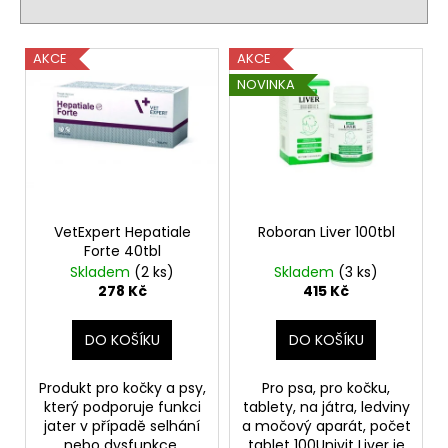
č
p
u
r
j
V
o
AKCE
AKCE
e
ý
d
NOVINKA
m
p
u
e
i
k
s
t
GLANDEX
p
ů
POWDER
r
580
o
Kč
VetExpert Hepatiale
Roboran Liver 100tbl
Forte 40tbl
d
Skladem
(2 ks)
Skladem
(3 ks)
u
278 Kč
415 Kč
k
t
DO KOŠÍKU
DO KOŠÍKU
ů
Produkt pro kočky a psy,
Pro psa, pro kočku,
který podporuje funkci
tablety, na játra, ledviny
jater v případě selhání
a močový aparát, počet
nebo dysfunkce.
tablet 100Univit Liver je