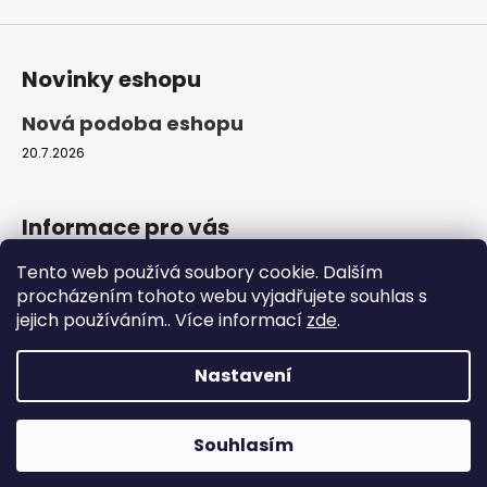
s
u
Novinky eshopu
Nová podoba eshopu
20.7.2026
Informace pro vás
Tento web používá soubory cookie. Dalším
Obchodní podmínky
procházením tohoto webu vyjadřujete souhlas s
Podmínky ochrany osobních údajů
jejich používáním.. Více informací
zde
.
Moje objednávka
Nastavení
Vytvořil Shoptet
Copyright 2026
ProfiZvířátka.cz
. Všechna práva
Souhlasím
vyhrazena.