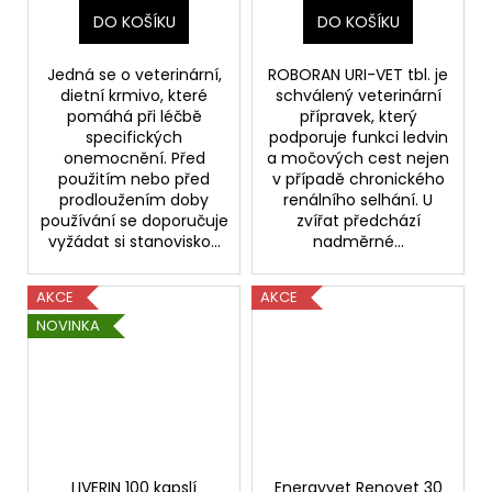
DO KOŠÍKU
DO KOŠÍKU
Jedná se o veterinární,
ROBORAN URI-VET tbl. je
dietní krmivo, které
schválený veterinární
pomáhá při léčbě
přípravek, který
specifických
podporuje funkci ledvin
onemocnění. Před
a močových cest nejen
použitím nebo před
v případě chronického
prodloužením doby
renálního selhání. U
používání se doporučuje
zvířat předchází
vyžádat si stanovisko...
nadměrné...
AKCE
AKCE
NOVINKA
LIVERIN 100 kapslí
Energyvet Renovet 30