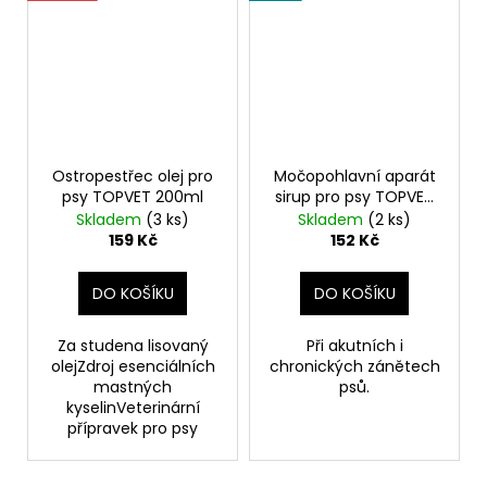
Ostropestřec olej pro
Močopohlavní aparát
psy TOPVET 200ml
sirup pro psy TOPVET
200ml
Skladem
(3 ks)
Skladem
(2 ks)
159 Kč
152 Kč
DO KOŠÍKU
DO KOŠÍKU
Za studena lisovaný
Při akutních i
olejZdroj esenciálních
chronických zánětech
mastných
psů.
kyselinVeterinární
přípravek pro psy