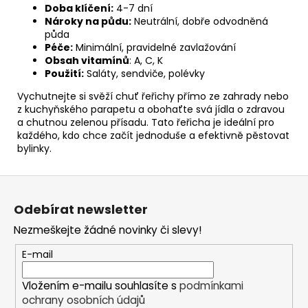
Doba klíčení:
4-7 dní
Nároky na půdu:
Neutrální, dobře odvodněná
půda
Péče:
Minimální, pravidelné zavlažování
Obsah vitamínů
: A, C, K
Použití:
Saláty, sendviče, polévky
Vychutnejte si svěží chuť řeřichy přímo ze zahrady nebo
z kuchyňského parapetu a obohaťte svá jídla o zdravou
a chutnou zelenou přísadu. Tato řeřicha je ideální pro
každého, kdo chce začít jednoduše a efektivně pěstovat
bylinky.
Z
á
Odebírat newsletter
p
Nezmeškejte žádné novinky či slevy!
a
t
E-mail
í
Vložením e-mailu souhlasíte s
podmínkami
ochrany osobních údajů