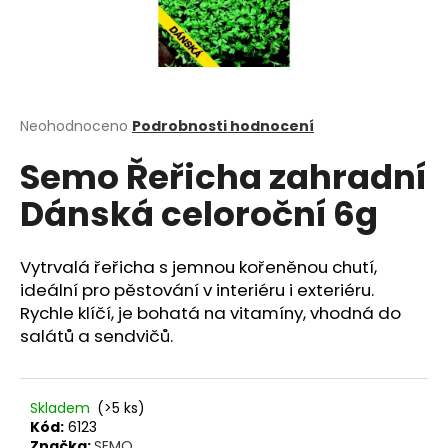
a
j
í
t
?
Průměrné
Neohodnoceno
Podrobnosti hodnocení
hodnocení
Semo Řeřicha zahradní
produktu
je
Dánská celoroční 6g
0,0
z
HLEDAT
5
hvězdiček.
Vytrvalá řeřicha s jemnou kořeněnou chutí,
ideální pro pěstování v interiéru i exteriéru.
Rychle klíčí, je bohatá na vitamíny, vhodná do
D
salátů a sendvičů.
o
p
o
r
Skladem
(>5 ks)
u
Kód:
6123
Značka:
SEMO