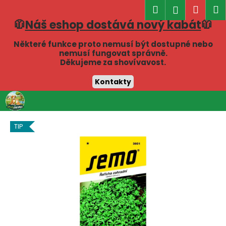
K
Hledat
Náku
M
Přihlášen
o
🧥
Náš eshop dostává nový kabát
🧥
Zpět
Zpět
košík
š
í
Některé funkce proto nemusí být dostupné nebo
C
nemusí fungovat správně.
k
Děkujeme za shovívavost.
o
p
Kontakty
o
Přejít
t
na
obsah
ř
TIP
e
b
u
j
e
t
e
n