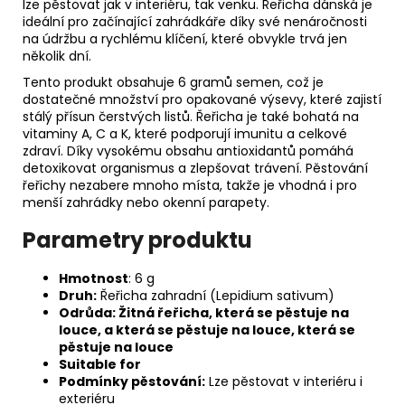
lze pěstovat jak v interiéru, tak venku. Řeřicha dánská je
ideální pro začínající zahrádkáře díky své nenáročnosti
na údržbu a rychlému klíčení, které obvykle trvá jen
několik dní.
Tento produkt obsahuje 6 gramů semen, což je
dostatečné množství pro opakované výsevy, které zajistí
stálý přísun čerstvých listů. Řeřicha je také bohatá na
vitaminy A, C a K, které podporují imunitu a celkové
zdraví. Díky vysokému obsahu antioxidantů pomáhá
detoxikovat organismus a zlepšovat trávení. Pěstování
řeřichy nezabere mnoho místa, takže je vhodná i pro
menší zahrádky nebo okenní parapety.
Parametry produktu
Hmotnost
: 6 g
Druh:
Řeřicha zahradní (Lepidium sativum)
Odrůda: Žitná řeřicha, která se pěstuje na
louce, a která se pěstuje na louce, která se
pěstuje na louce
Suitable for
Podmínky pěstování:
Lze pěstovat v interiéru i
exteriéru