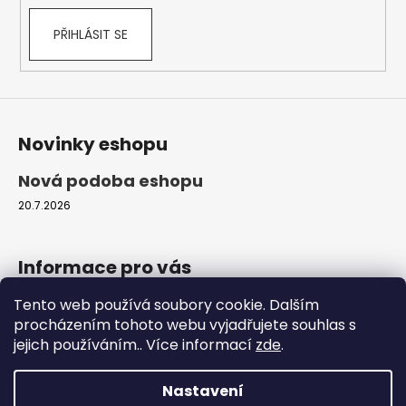
PŘIHLÁSIT SE
Novinky eshopu
Nová podoba eshopu
20.7.2026
Informace pro vás
Tento web používá soubory cookie. Dalším
Obchodní podmínky
procházením tohoto webu vyjadřujete souhlas s
Podmínky ochrany osobních údajů
jejich používáním.. Více informací
zde
.
Moje objednávka
Nastavení
Vytvořil Shoptet