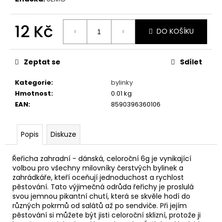
č
u
j
12 Kč
DO KOŠÍKU
e
m
Měrná
cena:
e
Zeptat se
Sdílet
Kategorie
:
bylinky
KONZERVA
LOUIE
Hmotnost
:
0.01 kg
JEHNĚČÍ
EAN
:
8590396360106
S
JABLKEM
400G
Popis
Diskuze
52
Kč
Řeřicha zahradní - dánská, celoroční 6g je vynikající
volbou pro všechny milovníky čerstvých bylinek a
zahrádkáře, kteří oceňují jednoduchost a rychlost
pěstování. Tato výjimečná odrůda řeřichy je proslulá
svou jemnou pikantní chutí, která se skvěle hodí do
různých pokrmů od salátů až po sendviče. Při jejím
pěstování si můžete být jisti celoroční sklizní, protože ji