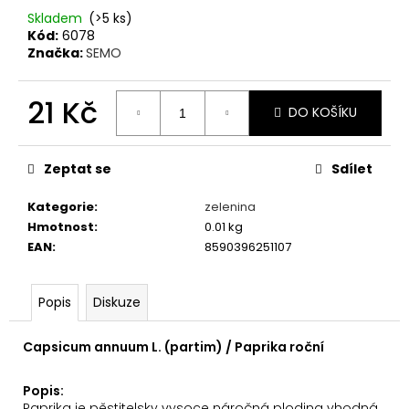
č
Skladem
(>5 ks)
u
Kód:
6078
j
Značka:
SEMO
e
m
e
21 Kč
DO KOŠÍKU
Měrná
cena:
KOČKOLIT
Zeptat se
Sdílet
MAGIC
PEARLS
OCEAN
Kategorie
:
zelenina
BREEZE
Hmotnost
:
0.01 kg
16L/6,3KG
EAN
:
8590396251107
339
Kč
Popis
Diskuze
Capsicum annuum L. (partim) / Paprika roční
Popis:
Paprika je pěstitelsky vysoce náročná plodina vhodná