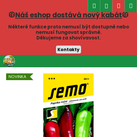
K
Hledat
Náku
M
Přihlášen
o
🧥
Náš eshop dostává nový kabát
🧥
Zpět
Zpět
košík
š
í
Některé funkce proto nemusí být dostupné nebo
C
nemusí fungovat správně.
k
Děkujeme za shovívavost.
o
p
Kontakty
o
Přejít
t
na
obsah
ř
NOVINKA
e
b
u
j
e
t
e
n