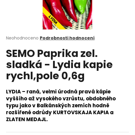
a
j
í
t
?
Průměrné
Neohodnoceno
Podrobnosti hodnocení
hodnocení
SEMO Paprika zel.
produktu
je
sladká - Lydia kapie
0,0
z
HLEDAT
rychl,pole 0,6g
5
hvězdiček.
LYDIA – raná, velmi úrodná pravá kápie
D
vyššího až vysokého vzrůstu, obdobného
o
typu jako v Balkánských zemích hodně
p
rozšířené odrůdy KURTOVSKAJA KAPIA a
o
ZLATEN MEDAJL.
r
u