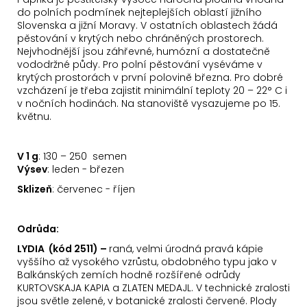
do polních podmínek nejteplejších oblastí jižního
Slovenska a jižní Moravy. V ostatních oblastech žádá
pěstování v krytých nebo chráněných prostorech.
Nejvhodnější jsou záhřevné, humózní a dostatečně
vododržné půdy. Pro polní pěstování vyséváme v
krytých prostorách v první polovině března. Pro dobré
vzcházení je třeba zajistit minimální teploty 20 – 22° C i
v nočních hodinách. Na stanoviště vysazujeme po 15.
květnu.
V 1 g
: 130 – 250 semen
Výsev
: leden - březen
Sklizeň
: červenec - říjen
Odrůda:
LYDIA (kód 2511) –
raná, velmi úrodná pravá kápie
vyššího až vysokého vzrůstu, obdobného typu jako v
Balkánských zemích hodně rozšířené odrůdy
KURTOVSKAJA KAPIA a ZLATEN MEDAJL. V technické zralosti
jsou světle zelené, v botanické zralosti červené. Plody