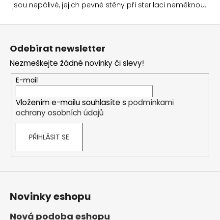
jsou nepálivé, jejich pevné stěny při sterilaci neměknou.
Z
á
Odebírat newsletter
p
Nezmeškejte žádné novinky či slevy!
a
t
E-mail
í
Vložením e-mailu souhlasíte s
podmínkami
ochrany osobních údajů
PŘIHLÁSIT SE
Novinky eshopu
Nová podoba eshopu