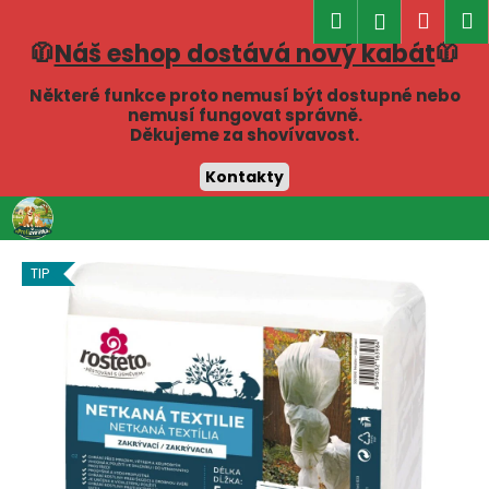
K
Hledat
Náku
M
Přihlášen
o
🧥
Náš eshop dostává nový kabát
🧥
Zpět
Zpět
košík
š
í
Některé funkce proto nemusí být dostupné nebo
C
nemusí fungovat správně.
k
Děkujeme za shovívavost.
o
p
Kontakty
o
Přejít
t
na
obsah
ř
TIP
e
b
u
j
e
t
e
n