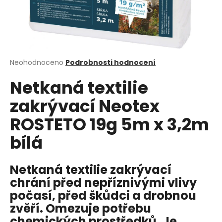
a
j
í
t
?
Průměrné
Neohodnoceno
Podrobnosti hodnocení
hodnocení
Netkaná textilie
produktu
je
zakrývací Neotex
0,0
z
HLEDAT
ROSTETO 19g 5m x 3,2m
5
hvězdiček.
bílá
D
Netkaná textilie zakrývací
o
p
chrání před nepříznivými vlivy
o
počasí, před škůdci a drobnou
r
zvěří. Omezuje potřebu
u
chemických prostředků. Je