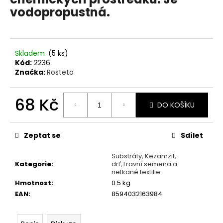
č
vodopropustná.
u
j
e
m
Skladem
(5 ks)
e
Kód:
2236
Značka:
Rosteto
PAŠTIKA
ANIMONDA
68 Kč
VOM
DO KOŠÍKU
FEINSTEIN
Měrná
ADULT
cena:
KRŮTA
A
Zeptat se
Sdílet
KRÁLÍK
100G
Substráty, Kezamzit,
Kategorie
:
drť,Travní semena a
24
netkané textilie
Kč
Hmotnost
:
0.5 kg
EAN
:
8594032163984