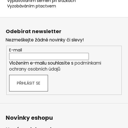
Vyplavováním semen při srážkách
Vyzobáváním ptactvem
Z
á
Odebírat newsletter
p
Nezmeškejte žádné novinky či slevy!
a
t
E-mail
í
Vložením e-mailu souhlasíte s
podmínkami
ochrany osobních údajů
PŘIHLÁSIT SE
Novinky eshopu