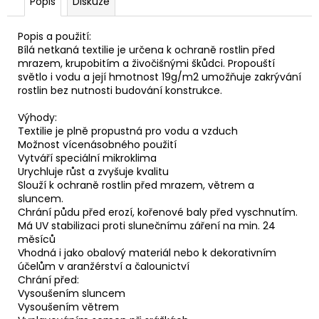
Popis
Diskuze
Popis a použití:
Bílá netkaná textilie je určena k ochraně rostlin před
mrazem, krupobitím a živočišnými škůdci. Propouští
světlo i vodu a její hmotnost 19g/m2 umožňuje zakrývání
rostlin bez nutnosti budování konstrukce.
Výhody:
Textilie je plně propustná pro vodu a vzduch
Možnost vícenásobného použití
Vytváří speciální mikroklima
Urychluje růst a zvyšuje kvalitu
Slouží k ochraně rostlin před mrazem, větrem a
sluncem.
Chrání půdu před erozí, kořenové baly před vyschnutím.
Má UV stabilizaci proti slunečnímu záření na min. 24
měsíců
Vhodná i jako obalový materiál nebo k dekorativním
účelům v aranžérství a čalounictví
Chrání před:
Vysoušením sluncem
Vysoušením větrem