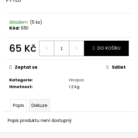
č
u
j
e
Skladem
(5 ks)
m
Kód:
5151
e
65 Kč
DO KOŠÍKU
ONTARIO
Měrná
CAT
cena:
ADULT
Zeptat se
Sdílet
KONZERVA
BEEF
WITH
Kategorie
:
Hnojiva
SALMON
Hmotnost
:
1.2 kg
AND
SPIRULINA
400
G
Popis
Diskuze
39
Kč
Popis produktu není dostupný
Z