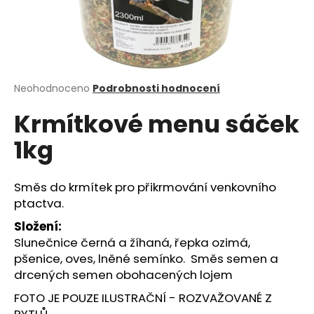
a
j
í
t
?
Průměrné
Neohodnoceno
Podrobnosti hodnocení
hodnocení
Krmítkové menu sáček
produktu
je
1kg
0,0
z
HLEDAT
5
hvězdiček.
Směs do krmítek pro přikrmování venkovního
ptactva.
D
Složení:
o
Slunečnice černá a žíhaná, řepka ozimá,
p
pšenice, oves, lněné semínko. Směs semen a
o
drcených semen obohacených lojem
r
FOTO JE POUZE ILUSTRAČNÍ - ROZVAŽOVANÉ Z
u
PYTLŮ