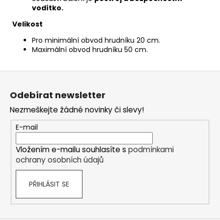
vodítko.
Velikost
Pro minimální obvod hrudníku 20 cm.
Maximální obvod hrudníku 50 cm.
Z
á
Odebírat newsletter
p
Nezmeškejte žádné novinky či slevy!
a
t
E-mail
í
Vložením e-mailu souhlasíte s
podmínkami
ochrany osobních údajů
PŘIHLÁSIT SE