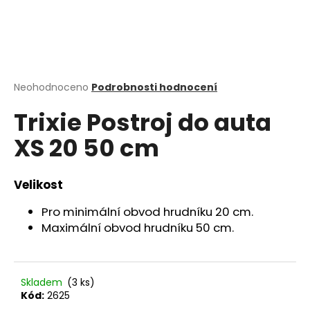
a
j
í
t
?
Průměrné
Neohodnoceno
Podrobnosti hodnocení
hodnocení
Trixie Postroj do auta
produktu
je
XS 20 50 cm
0,0
z
HLEDAT
5
hvězdiček.
Velikost
Pro minimální obvod hrudníku 20 cm.
D
Maximální obvod hrudníku 50 cm.
o
p
o
r
Skladem
(3 ks)
u
Kód:
2625