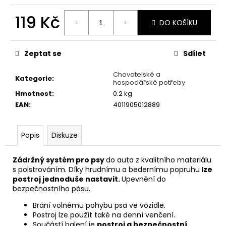
č
u
119 Kč
j
DO KOŠÍKU
e
Měrná
m
cena:
Zeptat se
Sdílet
e
Chovatelské a
Kategorie
:
hospodářské potřeby
KONZERVA
Hmotnost
:
0.2 kg
ONTARIO
ADULT
EAN
:
4011905012889
KUŘECÍ
PATE
S
Popis
Diskuze
PŘÍCHUTÍ
BORŮVEK
800G
Zádržný systém pro psy
do auta z kvalitního materiálu
60
s polstrováním. Díky hrudnímu a bedernímu popruhu
lze
Kč
postroj jednoduše nastavit.
Upevnění do
bezpečnostního pásu.
Brání volnému pohybu psa ve vozidle.
Postroj lze použít také na denní venčení.
Součástí balení je
postroj a bezpečnostní