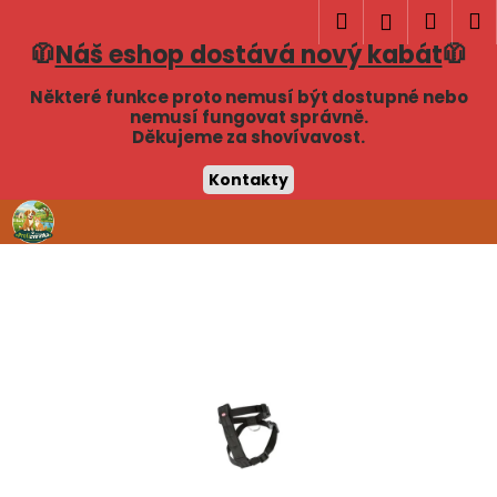
K
Hledat
Náku
M
Přihlášen
o
🧥
Náš eshop dostává nový kabát
🧥
Zpět
Zpět
košík
š
í
Některé funkce proto nemusí být dostupné nebo
C
nemusí fungovat správně.
k
Děkujeme za shovívavost.
o
p
Kontakty
o
Přejít
t
na
obsah
ř
e
b
u
j
e
t
e
n