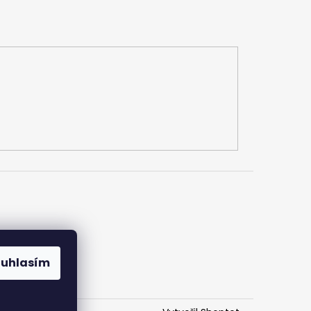
h údajů
ouhlasím