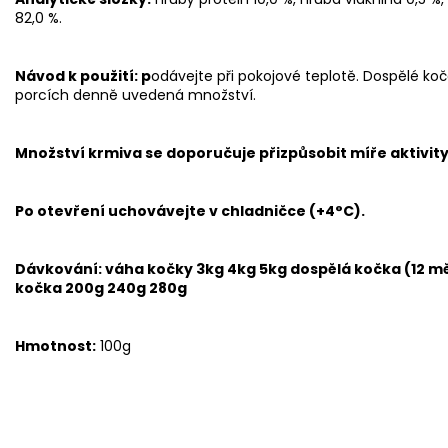
82,0 %.
Návod k použití: p
odávejte při pokojové teplotě. Dospělé koč
porcích denně uvedená množství.
Množství krmiva se doporučuje přizpůsobit míře aktivity
Po otevření uchovávejte v chladničce (+4°C).
Dávkování: váha kočky 3kg 4kg 5kg dospělá kočka (12 mě
kočka 200g 240g 280g
Hmotnost:
100g