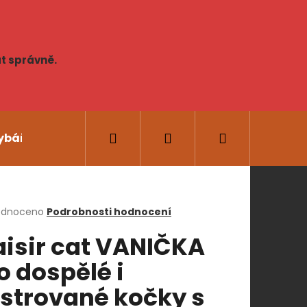
t správně.
Hledat
Přihlášení
Nákupní
ybářské potřeby
AKCE
Novinky
Lidská
košík
rné
odnoceno
Podrobnosti hodnocení
cení
aisir cat VANIČKA
ktu
o dospělé i
Následující
strované kočky s
ček.