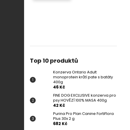
Top 10 produktů
Konzerva Ontario Adult
monoprotein krůtí pate s batáty
400g
46 Kč
FINE DOG EXCLUSIVE konzerva pro
psy HOVĚZÍ 100% MASA 400g
42 Kč
Purina Pro Plan Canine FortiFlora
Plus 30x 2 g
682 Kč