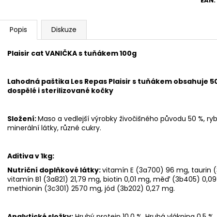
EAN
:
Popis
Diskuze
Plaisir cat VANIČKA s tuňákem 100g
Lahodná paštika Les Repas Plaisir s tuňákem obsahuje 5
dospělé i sterilizované kočky
Složení:
Maso a vedlejší výrobky živočišného původu 50 %, ryb
minerální látky, různé cukry.
Aditiva v 1kg:
Nutriční doplňkové látky:
vitamín E (3a700) 96 mg, taurin 
vitamín B1 (3a821) 21,79 mg, biotin 0,01 mg, měď (3b405) 0,09
methionin (3c301) 2570 mg, jód (3b202) 0,27 mg.
Analytické složky:
Hrubý protein 10,0 %, Hrubá vláknina 0,5 %,