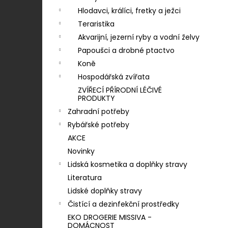
KONZERVA ONTARIO ADULT
n
MONOPROTEIN KRŮTÍ PATE S BATÁTY
Hlodavci, králíci, fretky a ježci
400G
í
Teraristika
46 Kč
p
Akvarijní, jezerní ryby a vodní želvy
a
Papoušci a drobné ptactvo
n
Koně
e
Hospodářská zvířata
l
ZVÍŘECÍ PŘÍRODNÍ LÉČIVÉ
PRODUKTY
Zahradní potřeby
Rybářské potřeby
AKCE
Novinky
Lidská kosmetika a doplňky stravy
Literatura
Lidské doplňky stravy
Čistící a dezinfekční prostředky
EKO DROGERIE MISSIVA -
DOMÁCNOST