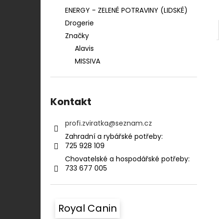
ENERGY - ZELENÉ POTRAVINY (LIDSKÉ)
Drogerie
Značky
Alavis
MISSIVA
Kontakt
profi.zviratka
@
seznam.cz
Zahradní a rybářské potřeby:⠀⠀⠀⠀⠀⠀⠀
725 928 109​​
Chovatelské a hospodářské potřeby:​​⠀
733 677 005
Royal Canin