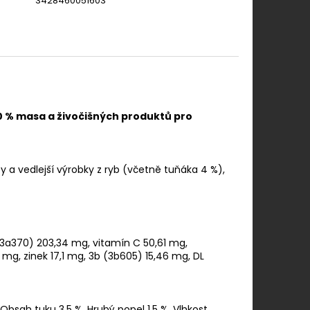
3428460051603
0 % masa a živočišných produktů pro
y a vedlejší výrobky z ryb (včetně tuňáka 4 %),
(3a370) 203,34 mg, vitamín C 50,61 mg,
 mg, zinek 17,1 mg, 3b (3b605) 15,46 mg, DL
 Obsah tuku 3,5 %, Hrubý popel 1,5 %, Vlhkost