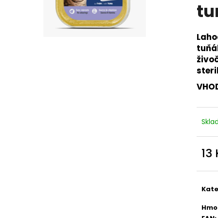
FINE DOG EXCLUSIVE KONZERVA PRO
PURINA PRO PLA
tu
PSY HOVĚZÍ 100% MASA 400G
PLUS 30X 2 G
42 Kč
682 Kč
Laho
tuňá
živo
ster
VHOD
Skl
13
Měr
cena
Kate
Hmo