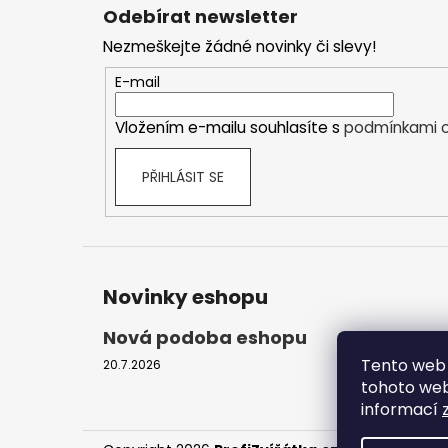
á
Odebírat newsletter
p
Nezmeškejte žádné novinky či slevy!
a
t
E-mail
í
Vložením e-mailu souhlasíte s
podmínkami o
PŘIHLÁSIT SE
Novinky eshopu
Nová podoba eshopu
Tento web 
20.7.2026
tohoto webu
informací