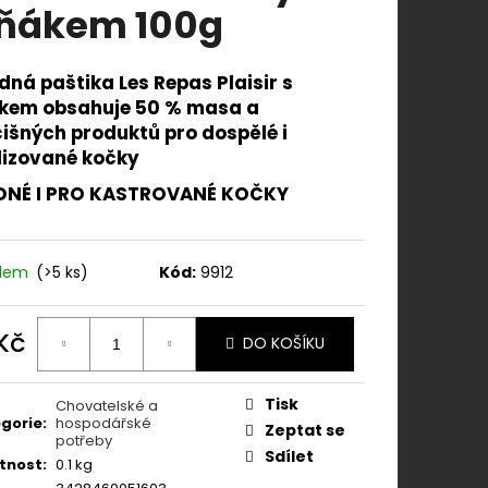
N CANINE FORTIFLORA
ňákem 100g
dná paštika Les Repas Plaisir s
kem obsahuje 50 % masa a
čišných produktů pro dospělé i
ilizované kočky
NÉ I PRO KASTROVANÉ KOČKY
adem
(>5 ks)
Kód:
9912
 Kč
DO KOŠÍKU
ná
:
Tisk
Chovatelské a
gorie
:
hospodářské
Zeptat se
potřeby
Sdílet
tnost
:
0.1 kg