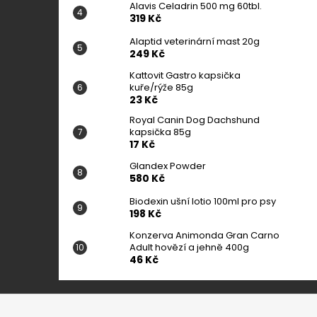
Alavis Celadrin 500 mg 60tbl.
319 Kč
Alaptid veterinární mast 20g
249 Kč
Kattovit Gastro kapsička
kuře/rýže 85g
23 Kč
Royal Canin Dog Dachshund
kapsička 85g
17 Kč
Glandex Powder
580 Kč
Biodexin ušní lotio 100ml pro psy
198 Kč
Konzerva Animonda Gran Carno
Adult hovězí a jehně 400g
46 Kč
Z