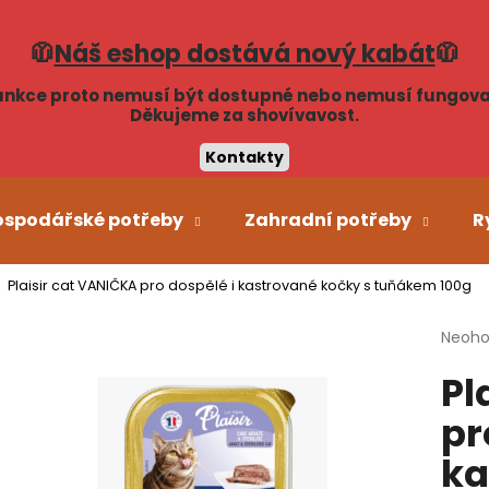
🧥
Náš eshop dostává nový kabát
🧥
unkce proto nemusí být dostupné nebo nemusí fungova
Co potřebujete najít?
Děkujeme za shovívavost.
Kontakty
HLEDAT
ospodářské potřeby
Zahradní potřeby
R
Plaisir cat VANIČKA pro dospělé i kastrované kočky s tuňákem 100g
Doporučujeme
Průmě
Neoh
hodno
Pl
produ
je
pr
0,0
z
ka
5
hvězdi