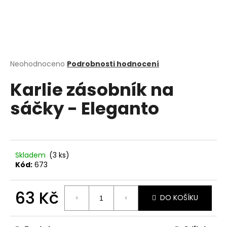
a
j
í
t
?
Průměrné
Neohodnoceno
Podrobnosti hodnocení
hodnocení
Karlie zásobník na
produktu
je
sáčky - Eleganto
0,0
z
HLEDAT
5
hvězdiček.
Skladem
(3 ks)
D
Kód:
673
o
p
63 Kč
o
DO KOŠÍKU
r
Měrná
u
cena: