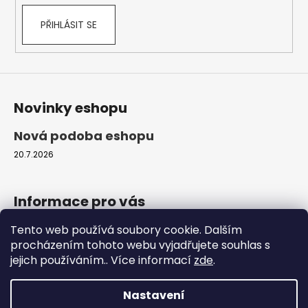
PŘIHLÁSIT SE
Novinky eshopu
Nová podoba eshopu
20.7.2026
Informace pro vás
Tento web používá soubory cookie. Dalším
Obchodní podmínky
procházením tohoto webu vyjadřujete souhlas s
Podmínky ochrany osobních údajů
jejich používáním.. Více informací
zde
.
Moje objednávka
Nastavení
Vytvořil Shoptet