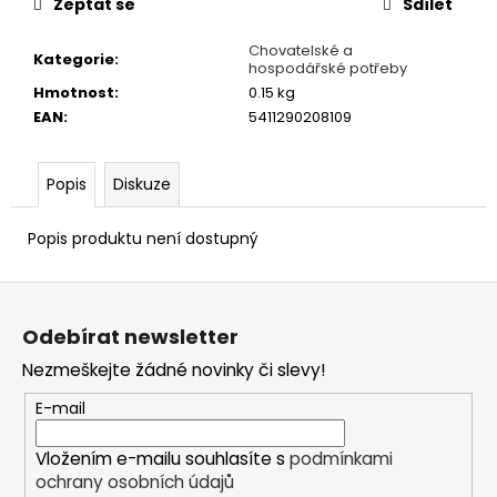
č
Zeptat se
Sdílet
u
j
Chovatelské a
Kategorie
:
hospodářské potřeby
e
Hmotnost
:
0.15 kg
m
EAN
:
5411290208109
e
Popis
Diskuze
ALAVIS
CALMING
PRO
Popis produktu není dostupný
PSY
A
KOČKY
Z
45G
á
233
Odebírat newsletter
p
Kč
Nezmeškejte žádné novinky či slevy!
a
t
E-mail
í
Vložením e-mailu souhlasíte s
podmínkami
ochrany osobních údajů