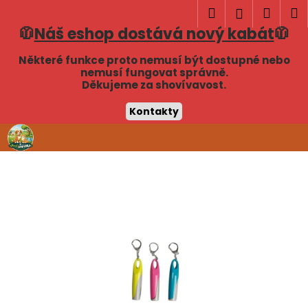
K
Hledat
Náku
M
Přihlášen
o
🧥
Náš eshop dostává nový kabát
🧥
Zpět
Zpět
košík
š
í
Některé funkce proto nemusí být dostupné nebo
C
nemusí fungovat správně.
k
Děkujeme za shovívavost.
o
p
Kontakty
o
Přejít
t
na
obsah
ř
e
b
u
j
e
t
e
n