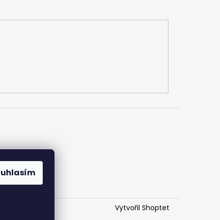
h údajů
ouhlasím
Vytvořil Shoptet