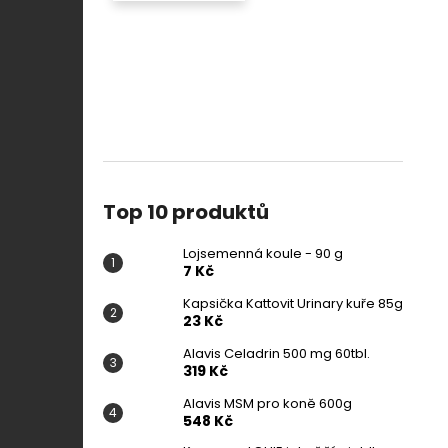
Top 10 produktů
Lojsemenná koule - 90 g
7 Kč
Kapsička Kattovit Urinary kuře 85g
23 Kč
Alavis Celadrin 500 mg 60tbl.
319 Kč
Alavis MSM pro koně 600g
548 Kč