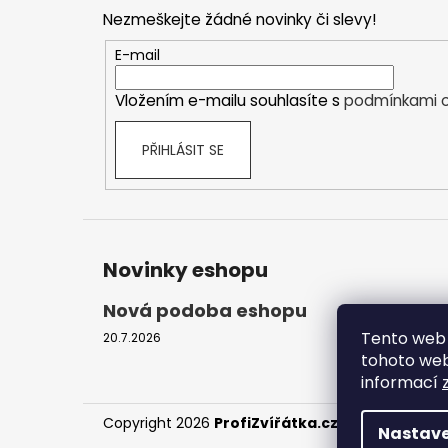
p
Nezmeškejte žádné novinky či slevy!
a
t
E-mail
í
Vložením e-mailu souhlasíte s
podmínkami o
PŘIHLÁSIT SE
Novinky eshopu
Nová podoba eshopu
Tento web 
20.7.2026
tohoto webu
informací
Copyright 2026
ProfiZvířátka.cz
. Všechna práv
Nastave