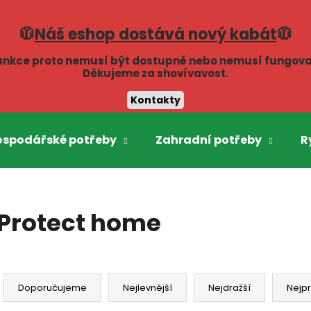
🧥
Náš eshop dostává nový kabát
🧥
unkce proto nemusí být dostupné nebo nemusí fungova
Co potřebujete najít?
Děkujeme za shovívavost.
Kontakty
HLEDAT
ospodářské potřeby
Zahradní potřeby
R
Doporučujeme
Protect home
Ř
a
Doporučujeme
Nejlevnější
Nejdražší
Nejp
z