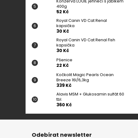
Konzerva LOUIE jehněčí s jablkem
400g
52 Kč
Royal Canin VD Cat Renal
kapsička
30 Kč
Royal Canin VD Cat Renal Fish
kapsička
30 Kč
Pšenice
22 Kč
Kočkolit Magic Pearls Ocean
Breeze 16l/6,3kg
339 Kč
Alavis MSM + Glukosamin sulfát 60
tbl.
360 Kč
Z
á
Odebírat newsletter