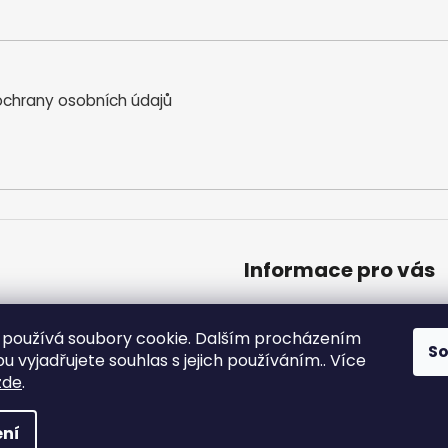
chrany osobních údajů
Informace pro vás
Obchodní podmínky
Podmínky ochrany osobníc
používá soubory cookie. Dalším procházením
S
Moje objednávka
 vyjadřujete souhlas s jejich používáním.. Více
zde
.
a vyhrazena.
ní