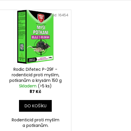
KAPSIČKA KATTOVIT URINARY KUŘE 85G
ALAVIS CELADRI
e
V
23 Kč
319 Kč
n
ý
Kód:
16454
í
p
p
i
r
s
o
p
d
r
u
o
k
d
Rodic Difetec P-29F -
t
rodenticid proti myším,
u
potkanům a krysám 150 g
ů
k
Skladem
(>5 ks)
t
87 Kč
ů
DO KOŠÍKU
Rodenticid proti myším
a potkanům.