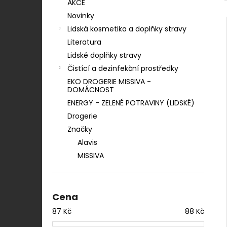
LOJSEMENNÁ KOULE - 90 G
AKCE
n
7 Kč
Novinky
í
Lidská kosmetika a doplňky stravy
p
Literatura
a
Lidské doplňky stravy
n
Čistící a dezinfekční prostředky
e
EKO DROGERIE MISSIVA -
l
DOMÁCNOST
ENERGY - ZELENÉ POTRAVINY (LIDSKÉ)
Drogerie
Značky
Alavis
MISSIVA
Cena
87
Kč
88
Kč