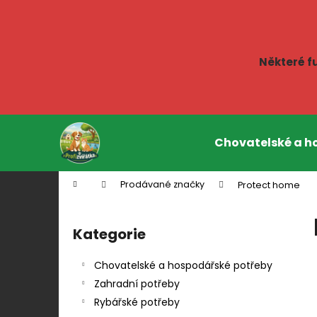
K
o
Zpět
Zpět
š
do
do
í
Některé f
k
obchodu
obchodu
Přejít
na
Chovatelské a h
obsah
Domů
Prodávané značky
Protect home
P
o
Kategorie
Přeskočit
s
kategorie
t
Chovatelské a hospodářské potřeby
r
Zahradní potřeby
a
Rybářské potřeby
n