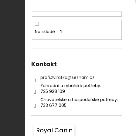
Na skladě
1
Kontakt
profi.zviratka
@
seznam.cz
Zahradní a rybářské potřeby:⠀⠀⠀⠀⠀⠀⠀
725 928 109​​
Chovatelské a hospodářské potřeby:​​⠀
733 677 005
Royal Canin