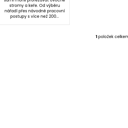
stromy a keře. Od výběru
nářadí přes návodné pracovní
postupy s více než 200...
1
položek celke
O
v
l
á
d
a
c
í
p
r
v
k
y
v
ý