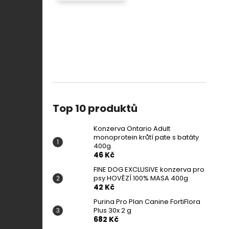
Top 10 produktů
Konzerva Ontario Adult
monoprotein krůtí pate s batáty
400g
46 Kč
FINE DOG EXCLUSIVE konzerva pro
psy HOVĚZÍ 100% MASA 400g
42 Kč
Purina Pro Plan Canine FortiFlora
Plus 30x 2 g
682 Kč