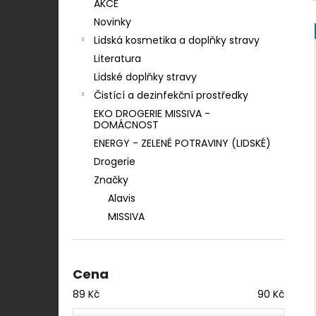
KONZERVA ONTARIO ADULT
AKCE
n
MONOPROTEIN KRŮTÍ PATE S BATÁTY
Novinky
400G
í
Lidská kosmetika a doplňky stravy
46 Kč
p
Literatura
a
Lidské doplňky stravy
n
Čistící a dezinfekční prostředky
e
EKO DROGERIE MISSIVA -
l
DOMÁCNOST
ENERGY - ZELENÉ POTRAVINY (LIDSKÉ)
Drogerie
Značky
Alavis
MISSIVA
Cena
89
Kč
90
Kč