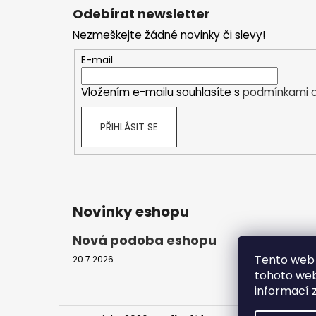
á
Odebírat newsletter
p
Nezmeškejte žádné novinky či slevy!
a
t
E-mail
í
Vložením e-mailu souhlasíte s
podmínkami o
PŘIHLÁSIT SE
Novinky eshopu
Nová podoba eshopu
Tento web 
20.7.2026
tohoto webu
informací