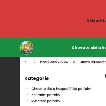
K
o
Zpět
Zpět
š
do
do
í
Některé f
k
obchodu
obchodu
Přejít
na
Chovatelské a h
obsah
Domů
Prodávané značky
Ottovo Nakladate
P
o
Kategorie
Přeskočit
s
kategorie
t
Chovatelské a hospodářské potřeby
r
Zahradní potřeby
a
Rybářské potřeby
n