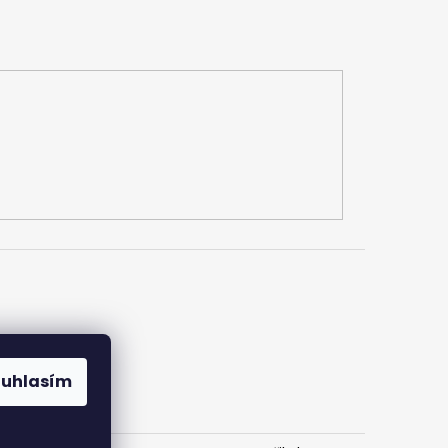
h údajů
ouhlasím