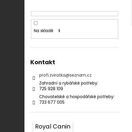
Na skladě
1
Kontakt
profi.zviratka
@
seznam.cz
Zahradní a rybářské potřeby:⠀⠀⠀⠀⠀⠀⠀
725 928 109​​
Chovatelské a hospodářské potřeby:​​⠀
733 677 005
Royal Canin