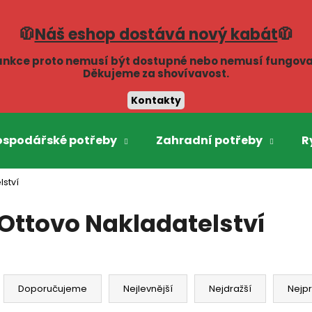
🧥
Náš eshop dostává nový kabát
🧥
unkce proto nemusí být dostupné nebo nemusí fungova
Co potřebujete najít?
Děkujeme za shovívavost.
Kontakty
HLEDAT
ospodářské potřeby
Zahradní potřeby
R
lství
Doporučujeme
Ottovo Nakladatelství
Ř
a
Doporučujeme
Nejlevnější
Nejdražší
Nejp
z