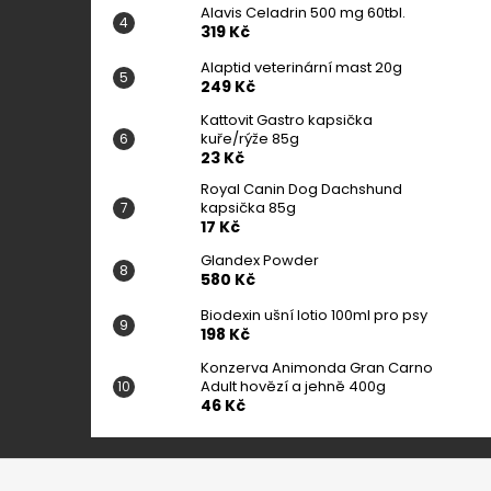
Alavis Celadrin 500 mg 60tbl.
319 Kč
Alaptid veterinární mast 20g
249 Kč
Kattovit Gastro kapsička
kuře/rýže 85g
23 Kč
Royal Canin Dog Dachshund
kapsička 85g
17 Kč
Glandex Powder
580 Kč
Biodexin ušní lotio 100ml pro psy
198 Kč
Konzerva Animonda Gran Carno
Adult hovězí a jehně 400g
46 Kč
Z