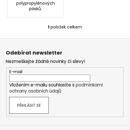
č
polypropylénových
u
pásků.
j
e
m
1
položek celkem
O
e
v
Z
l
á
á
KOČKOLIT
Odebírat newsletter
d
BRIT
p
FRESH
a
Nezmeškejte žádné novinky či slevy!
a
FOR
c
CATS
t
E-mail
í
EXCELLENT
í
ULTRA
p
BENTONITE
Vložením e-mailu souhlasíte s
podmínkami
r
5KG
ochrany osobních údajů
v
85
k
Kč
PŘIHLÁSIT SE
y
v
ý
p