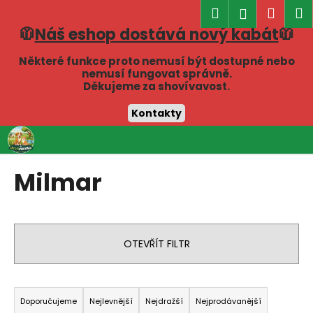
K
Hledat
Náku
M
Přihlášen
o
🧥
Náš eshop dostává nový kabát
🧥
Zpět
Zpět
košík
š
í
Některé funkce proto nemusí být dostupné nebo
C
nemusí fungovat správně.
k
Děkujeme za shovívavost.
o
p
Kontakty
o
Přejít
t
na
obsah
ř
Milmar
e
b
u
j
OTEVŘÍT FILTR
e
t
Ř
e
a
Doporučujeme
Nejlevnější
Nejdražší
Nejprodávanější
n