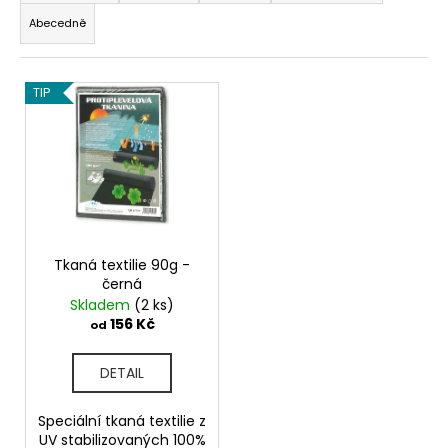
z
a
Abecedně
e
j
n
í
V
í
TIP
t
ý
p
?
p
r
i
o
s
d
p
u
HLEDAT
r
k
o
Tkaná textilie 90g -
t
černá
d
ů
Skladem
(2 ks)
D
u
156 Kč
od
o
k
p
t
DETAIL
o
ů
r
Speciální tkaná textilie z
u
UV stabilizovaných 100%