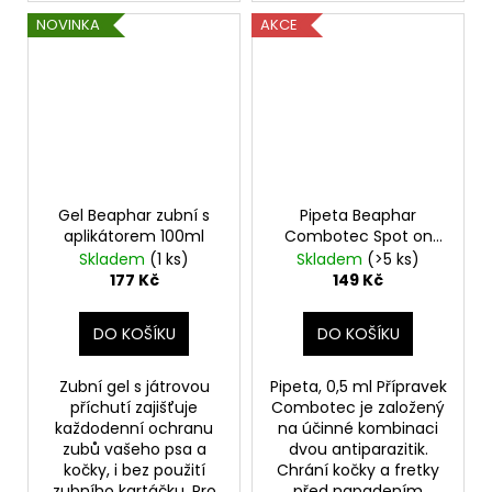
NOVINKA
AKCE
Gel Beaphar zubní s
Pipeta Beaphar
aplikátorem 100ml
Combotec Spot on
pro kočky a fretky !
Skladem
(1 ks)
Skladem
(>5 ks)
177 Kč
149 Kč
DO KOŠÍKU
DO KOŠÍKU
Zubní gel s játrovou
Pipeta, 0,5 ml Přípravek
příchutí zajišťuje
Combotec je založený
každodenní ochranu
na účinné kombinaci
zubů vašeho psa a
dvou antiparazitik.
kočky, i bez použití
Chrání kočky a fretky
zubního kartáčku. Pro
před napadením