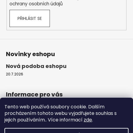
y
ochrany osobních údajů
v
ý
PŘIHLÁSIT SE
p
i
s
u
Novinky eshopu
Nová podoba eshopu
20.7.2026
Informace pro vás
Tento web používá soubory cookie. Dalším
Obchodní podmínky
procházením tohoto webu vyjadřujete souhlas s
Podmínky ochrany osobních údajů
jejich používáním.. Více informací
zde
.
Moje objednávka