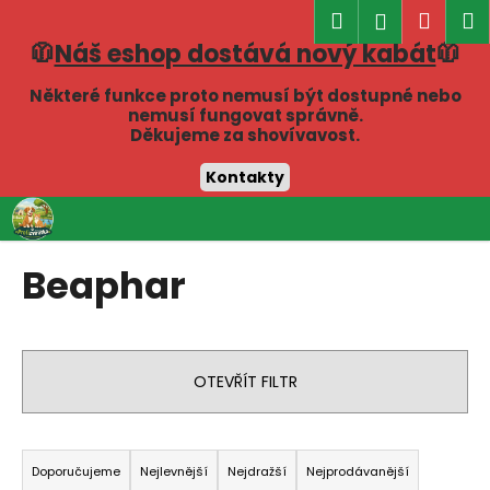
K
Hledat
Náku
M
Přihlášen
o
🧥
Náš eshop dostává nový kabát
🧥
Zpět
Zpět
košík
š
í
Některé funkce proto nemusí být dostupné nebo
C
nemusí fungovat správně.
k
Děkujeme za shovívavost.
o
p
Kontakty
o
Přejít
t
na
obsah
ř
Beaphar
e
b
u
j
OTEVŘÍT FILTR
e
t
Ř
e
a
Doporučujeme
Nejlevnější
Nejdražší
Nejprodávanější
n