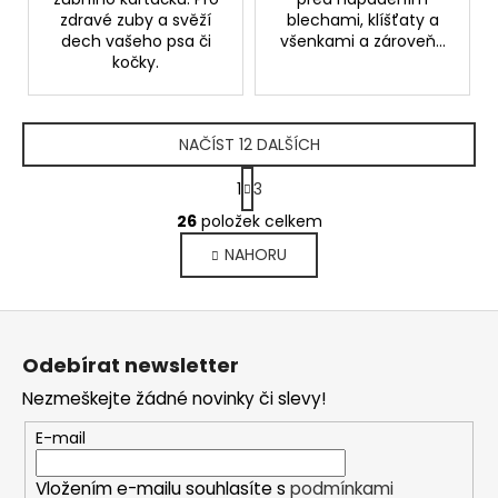
zdravé zuby a svěží
blechami, klíšťaty a
dech vašeho psa či
všenkami a zároveň...
kočky.
NAČÍST 12 DALŠÍCH
S
1
3
t
O
r
26
položek celkem
v
á
NAHORU
l
n
k
á
o
d
Z
v
a
á
á
c
Odebírat newsletter
n
p
í
í
Nezmeškejte žádné novinky či slevy!
p
a
r
t
E-mail
v
í
k
Vložením e-mailu souhlasíte s
podmínkami