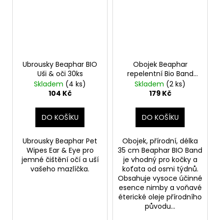
Ubrousky Beaphar BIO
Obojek Beaphar
Uši & oči 30ks
repelentní Bio Band
35cm
Skladem
(4 ks)
Skladem
(2 ks)
104 Kč
179 Kč
DO KOŠÍKU
DO KOŠÍKU
Ubrousky Beaphar Pet
Obojek, přírodní, délka
Wipes Ear & Eye pro
35 cm Beaphar BIO Band
jemné čištění očí a uší
je vhodný pro kočky a
vašeho mazlíčka.
koťata od osmi týdnů.
Obsahuje vysoce účinné
esence nimby a voňavé
éterické oleje přírodního
původu...