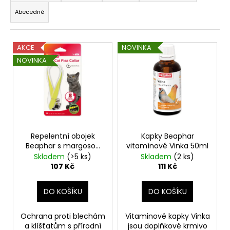
z
a
Abecedně
e
j
n
í
V
í
AKCE
NOVINKA
t
ý
p
NOVINKA
?
p
r
i
o
s
d
p
u
HLEDAT
r
k
o
Repelentní obojek
Kapky Beaphar
t
Beaphar s margosou
vitamínové Vinka 50ml
d
ů
pro kočky, reflexní
Skladem
(>5 ks)
Skladem
(2 ks)
D
u
107 Kč
111 Kč
o
k
p
t
DO KOŠÍKU
DO KOŠÍKU
o
ů
r
Ochrana proti blechám
Vitaminové kapky Vinka
u
a klíšťatům s přírodní
jsou doplňkové krmivo