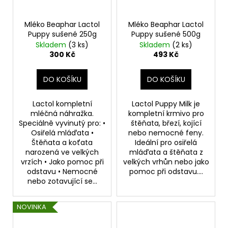
Mléko Beaphar Lactol
Mléko Beaphar Lactol
Puppy sušené 250g
Puppy sušené 500g
Skladem
(3 ks)
Skladem
(2 ks)
300 Kč
493 Kč
DO KOŠÍKU
DO KOŠÍKU
Lactol kompletní
Lactol Puppy Milk je
mléčná náhražka.
kompletní krmivo pro
Speciálně vyvinutý pro: •
štěňata, březí, kojící
Osiřelá mláďata •
nebo nemocné feny.
Štěňata a koťata
Ideální pro osiřelá
narozená ve velkých
mláďata a štěňata z
vrzích • Jako pomoc při
velkých vrhůn nebo jako
odstavu • Nemocné
pomoc při odstavu....
nebo zotavující se...
NOVINKA