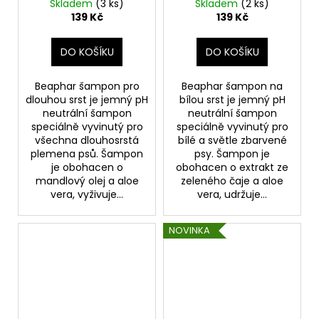
Skladem
(3 ks)
Skladem
(2 ks)
139 Kč
139 Kč
DO KOŠÍKU
DO KOŠÍKU
Beaphar šampon pro
Beaphar šampon na
dlouhou srst je jemný pH
bílou srst je jemný pH
neutrální šampon
neutrální šampon
speciálně vyvinutý pro
speciálně vyvinutý pro
všechna dlouhosrstá
bílé a světle zbarvené
plemena psů. Šampon
psy. Šampon je
je obohacen o
obohacen o extrakt ze
mandlový olej a aloe
zeleného čaje a aloe
vera, vyživuje...
vera, udržuje...
NOVINKA