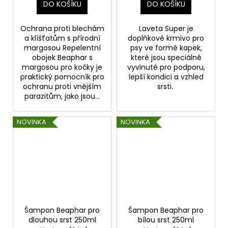
DO KOŠÍKU
DO KOŠÍKU
Ochrana proti blechám
Laveta Super je
a klíšťatům s přírodní
doplňkové krmivo pro
margosou Repelentní
psy ve formě kapek,
obojek Beaphar s
které jsou speciálně
margosou pro kočky je
vyvinuté pro podporu,
praktický pomocník pro
lepší kondici a vzhled
ochranu proti vnějším
srsti.
parazitům, jako jsou...
NOVINKA
NOVINKA
Šampon Beaphar pro
Šampon Beaphar pro
dlouhou srst 250ml
bílou srst 250ml