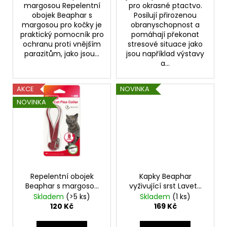
č
margosou Repelentní
pro okrasné ptactvo.
u
obojek Beaphar s
Posilují přirozenou
j
margosou pro kočky je
obranyschopnost a
e
praktický pomocník pro
pomáhají překonat
ochranu proti vnějším
stresové situace jako
m
parazitům, jako jsou...
jsou například výstavy
e
a...
KAPSIČKA
AKCE
NOVINKA
KATTOVIT
NOVINKA
URINARY
KUŘE
85G
23
Kč
Repelentní obojek
Kapky Beaphar
Beaphar s margosou
vyživující srst Laveta
pro kočky, semišový
Super 50ml
Skladem
(>5 ks)
Skladem
(1 ks)
mix barev
120 Kč
169 Kč