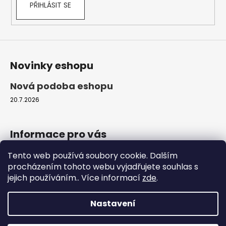
PŘIHLÁSIT SE
y
v
ý
p
i
s
Novinky eshopu
u
Nová podoba eshopu
20.7.2026
Informace pro vás
Tento web používá soubory cookie. Dalším
Obchodní podmínky
procházením tohoto webu vyjadřujete souhlas s
Podmínky ochrany osobních údajů
jejich používáním.. Více informací
zde
.
Moje objednávka
Nastavení
Vytvořil Shoptet