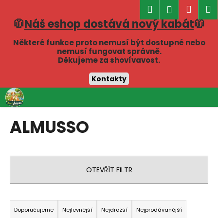
K
Hledat
Náku
M
Přihlášen
o
🧥
Náš eshop dostává nový kabát
🧥
Zpět
Zpět
košík
š
í
Některé funkce proto nemusí být dostupné nebo
C
nemusí fungovat správně.
k
Děkujeme za shovívavost.
o
p
Kontakty
o
Přejít
t
na
obsah
ř
ALMUSSO
e
b
u
j
OTEVŘÍT FILTR
e
t
Ř
e
a
Doporučujeme
Nejlevnější
Nejdražší
Nejprodávanější
n