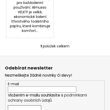
č
pro každodenní
u
používání. Almusso
j
VELKÝ! je velké,
e
ekonomické balení
třívrstvého toaletního
m
papíru, které kombinuje
e
komfort...
ONTARIO
CAT
1
položek celkem
O
ADULT
v
KONZERVA
Z
l
BEEF
WITH
á
á
SALMON
Odebírat newsletter
d
p
AND
a
Nezmeškejte žádné novinky či slevy!
SPIRULINA
a
400
c
t
G
E-mail
í
í
39
p
Kč
Vložením e-mailu souhlasíte s
podmínkami
r
ochrany osobních údajů
v
k