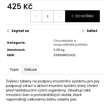
č
425 Kč
u
j
Měrná
e
DO KOŠÍKU
cena:
m
e
Zeptat se
Sdílet
FINE
Chovatelské a
Kategorie
:
hospodářské potřeby
CAT
EXCLUSIVE
Hmotnost
:
0.25 kg
PLNĚNÉ
EAN
:
031658802432
POLŠTÁŘKY
PRO
KOČKY
HOVĚZÍ
Popis
Diskuze
60G
22
Žvýkací tablety na podporu imunitního systému pro psy
Kč
podporují zdraví a aktivní imunitní systém, který chrání
před nežádoucími cizími organismy. Obsahují také
množství živin a protizánětlivých složek, které
napomáhají celkovému blahu vašeho psa.