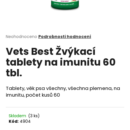
a
j
í
t
?
Průměrné
Neohodnoceno
Podrobnosti hodnocení
hodnocení
Vets Best Žvýkací
produktu
je
tablety na imunitu 60
0,0
z
HLEDAT
tbl.
5
hvězdiček.
Tablety, věk psa všechny, všechna plemena, na
D
imunitu, počet kusů 60
o
p
o
Skladem
(3 ks)
r
Kód:
4904
u