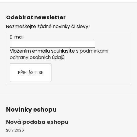
Z
á
Odebírat newsletter
p
Nezmeškejte žádné novinky či slevy!
a
t
E-mail
í
Vložením e-mailu souhlasíte s
podmínkami
ochrany osobních údajů
PŘIHLÁSIT SE
Novinky eshopu
Nová podoba eshopu
20.7.2026