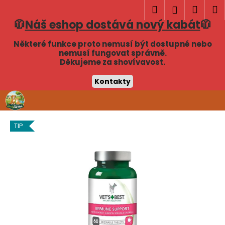
K
Hledat
Náku
M
Přihlášen
o
🧥
Náš eshop dostává nový kabát
🧥
Zpět
Zpět
košík
š
í
Některé funkce proto nemusí být dostupné nebo
C
nemusí fungovat správně.
k
Děkujeme za shovívavost.
o
p
Kontakty
o
Přejít
t
na
obsah
ř
TIP
e
b
u
j
e
t
e
n