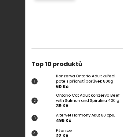
Top 10 produktů
Konzerva Ontario Adult kuřecí
pate s příchutí borůvek 800g
60 Kč
Ontario Cat Adult konzerva Beef
with Salmon and Spirulina 400 g
39 Kč
Altervet Harmony Akut 60 cps.
495 Kč
Pšenice
22 Kč