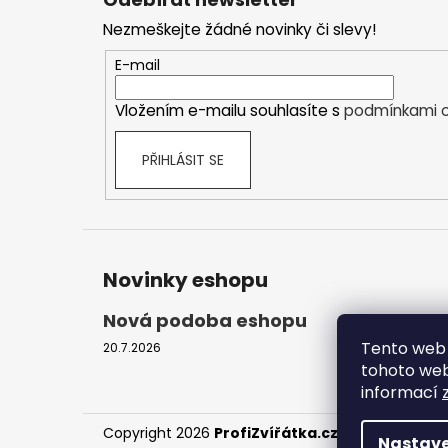
p
Nezmeškejte žádné novinky či slevy!
a
t
E-mail
í
Vložením e-mailu souhlasíte s
podmínkami o
PŘIHLÁSIT SE
Novinky eshopu
Nová podoba eshopu
Tento web 
20.7.2026
tohoto webu
informací
Copyright 2026
ProfiZvířátka.cz
. Všechna práv
Nastave