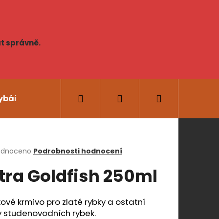
t správně.
Hledat
Přihlášení
Nákupní
ybářské potřeby
AKCE
Novinky
Lidská
košík
rné
odnoceno
Podrobnosti hodnocení
cení
tra Goldfish 250ml
ktu
Následující
ové krmivo pro zlaté rybky a ostatní
y studenovodních rybek.
ček.