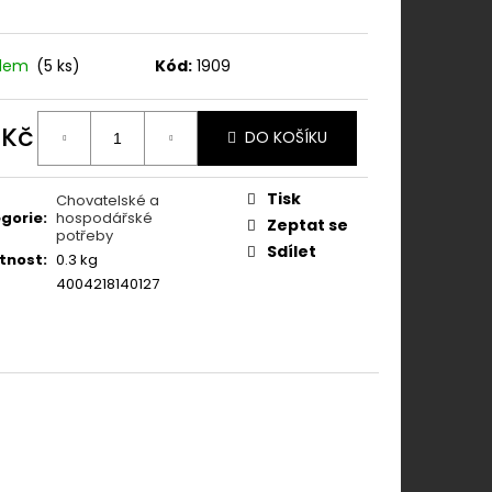
ONY AKUT 60 CPS.
adem
(5 ks)
Kód:
1909
 Kč
DO KOŠÍKU
ná
:
Tisk
Chovatelské a
gorie
:
hospodářské
Zeptat se
potřeby
Sdílet
tnost
:
0.3 kg
4004218140127