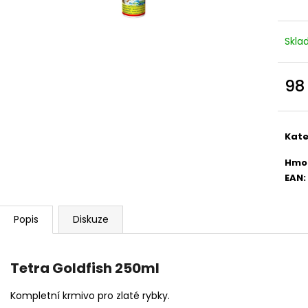
ONTARIO CAT ADULT KONZERVA BEEF
ALTERVET HARM
WITH SALMON AND SPIRULINA 400 G
495 Kč
39 Kč
Skl
98
Měr
cena
Kate
Hmo
EAN
:
Popis
Diskuze
Tetra Goldfish 250ml
Kompletní krmivo pro zlaté rybky.