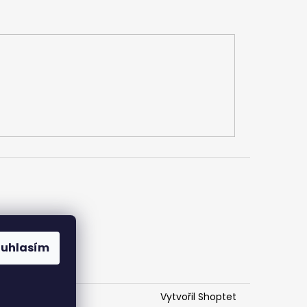
h údajů
ouhlasím
Vytvořil Shoptet