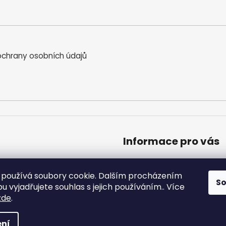
chrany osobních údajů
Informace pro vás
Obchodní podmínky
Podmínky ochrany osobníc
používá soubory cookie. Dalším procházením
S
Moje objednávka
 vyjadřujete souhlas s jejich používáním.. Více
zde
.
a vyhrazena.
ní