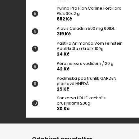
Purina Pro Plan Canine FortiFlora
Plus 30x 2 g
682 Kč
Alavis Celadrin 500 mg 60tbl.
319 Kč
Paštika Animonda Vom Feinstein
Adult krůta a králík 100g
24 Kč
Péro nerez s vodičem / 20 g
42 Kč
Podmiska pod truhlík GARDEN
plastová HNĚDÁ
25 Kč
Konzerva LOUIE kachní s
brusinkami 200g
30 Kč
Z
á
Odebírat newsletter