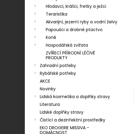
KONZERVA ONTARIO ADULT KUŘECÍ
n
PATE S PŘÍCHUTÍ BORŮVEK 800G
Hlodavci, králíci, fretky a ježci
í
Teraristika
60 Kč
p
Akvarijní, jezerní ryby a vodní želvy
a
Papoušci a drobné ptactvo
n
Koně
e
Hospodářská zvířata
l
ZVÍŘECÍ PŘÍRODNÍ LÉČIVÉ
PRODUKTY
Zahradní potřeby
Rybářské potřeby
AKCE
Novinky
Lidská kosmetika a doplňky stravy
Literatura
Lidské doplňky stravy
Čistící a dezinfekční prostředky
EKO DROGERIE MISSIVA -
DOMÁCNOST