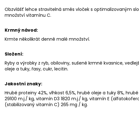
Obzvlášť lehce stravitelná směs vloček s optimalizovaným s
množství vitamínu C.
Krmný návod:
Krmte několikrát denně malé množství.
Složení:
Ryby a výrobky z ryb, obiloviny, sušené krmné kvasnice, vedlej
oleje a tuky, řasy, cukr, lecitin.
Jakostní znaky:
Hrubé proteiny 42%, vlhkost 6,5%, hrubé oleje a tuky 8%, hrubé
29100 m.j./ kg, vitamín D3 1820 m.j./ kg, vitamín E (alfatokofe
(stabilizovaný vitamín C) 265 mg / kg.