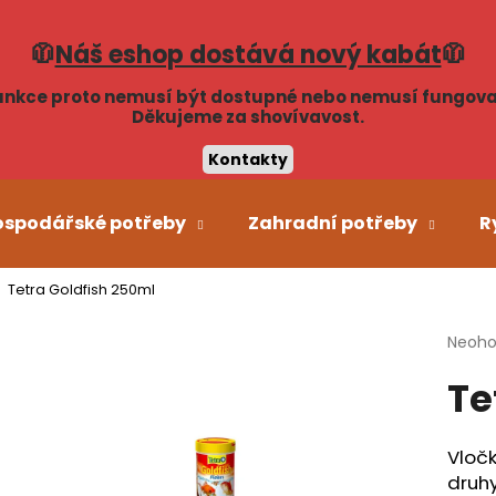
🧥
Náš eshop dostává nový kabát
🧥
unkce proto nemusí být dostupné nebo nemusí fungova
Co potřebujete najít?
Děkujeme za shovívavost.
Kontakty
HLEDAT
ospodářské potřeby
Zahradní potřeby
R
Tetra Goldfish 250ml
Doporučujeme
Průmě
Neoh
hodno
Te
produ
je
0,0
z
Vločk
5
druh
hvězdi