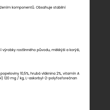
ložením komponentů. Obsahuje stabilní
ší výrobky rostlinného původu, měkkýši a korýši,
 popeloviny 10,5%, hrubá vláknina 2%, vitamín A
rol) 120 mg / kg, L-askorbyl-2-polyfosforečnan