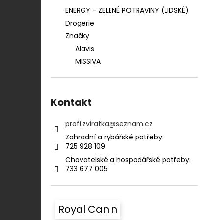
ENERGY - ZELENÉ POTRAVINY (LIDSKÉ)
Drogerie
Značky
Alavis
MISSIVA
Kontakt
profi.zviratka
@
seznam.cz
Zahradní a rybářské potřeby:⠀⠀⠀⠀⠀⠀⠀
725 928 109​​
Chovatelské a hospodářské potřeby:​​⠀
733 677 005
Royal Canin