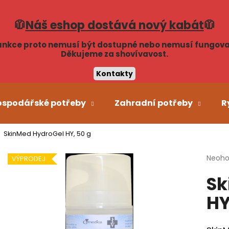
🧥
Náš eshop dostává nový kabát
🧥
unkce proto nemusí být dostupné nebo nemusí fungova
Co potřebujete najít?
Děkujeme za shovívavost.
Kontakty
HLEDAT
ospodářské potřeby
Zahradní potřeby
R
SkinMed HydroGel HY, 50 g
Doporučujeme
Průmě
Neoh
VÝPRODEJ
hodno
Sk
produ
je
HY
0,0
z
5
hvězdi