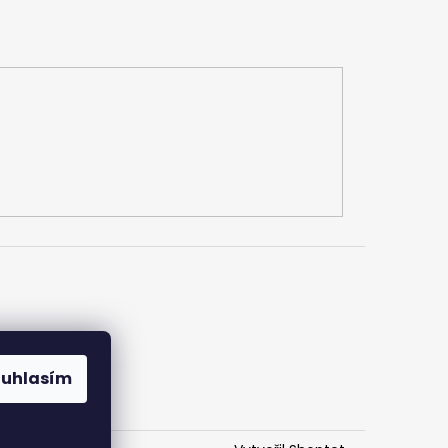
h údajů
ouhlasím