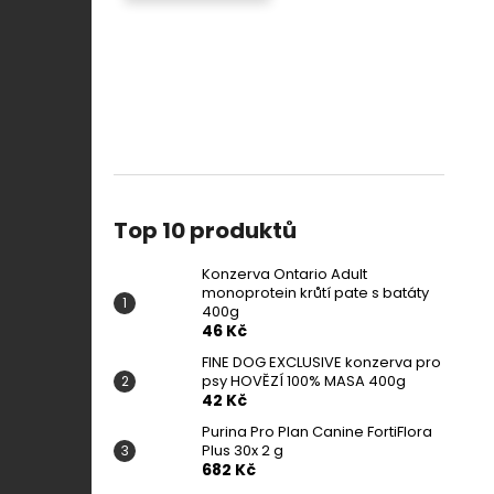
Top 10 produktů
Konzerva Ontario Adult
monoprotein krůtí pate s batáty
400g
46 Kč
FINE DOG EXCLUSIVE konzerva pro
psy HOVĚZÍ 100% MASA 400g
42 Kč
Purina Pro Plan Canine FortiFlora
Plus 30x 2 g
682 Kč