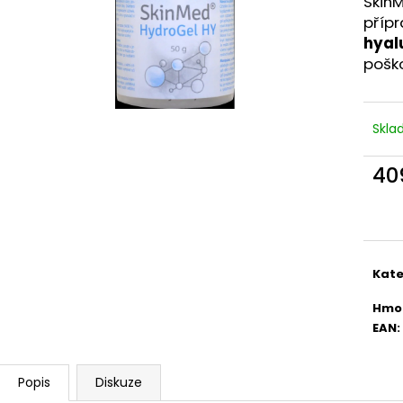
SkinM
FINE DOG EXCLUSIVE KONZERVA PRO
PURINA PRO PLA
PSY HOVĚZÍ 100% MASA 400G
PLUS 30X 2 G
příp
hyal
42 Kč
682 Kč
poško
Skl
40
Měr
cena
Kate
Hmo
EAN
:
Popis
Diskuze