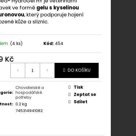
ed® HydroGel HY je veterinární
N CANINE FORTIFLORA
ravek ve formě
gelu s kyselinou
uronovou
, který podporuje hojení
zené kůže a sliznic.
adem
(4 ks)
Kód:
454
9 Kč
ná
DO KOŠÍKU
:
Tisk
Chovatelské a
gorie
:
hospodářské
Zeptat se
potřeby
Sdílet
tnost
:
0.2 kg
745314941082