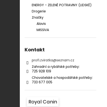
ENERGY - ZELENÉ POTRAVINY (LIDSKÉ)
Drogerie
Značky
Alavis
MISSIVA
Kontakt
profi.zviratka
@
seznam.cz
Zahradní a rybářské potřeby:⠀⠀⠀⠀⠀⠀⠀
725 928 109​​
Chovatelské a hospodářské potřeby:​​⠀
733 677 005
Royal Canin