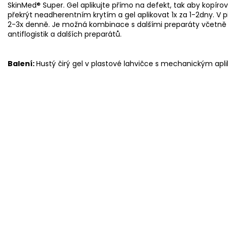
SkinMed® Super. Gel aplikujte přímo na defekt, tak aby kopírov
překrýt neadherentním krytím a gel aplikovat 1x za 1-2dny. V 
2-3x denně. Je možná kombinace s dalšími preparáty včetně in
antiflogistik a dalších preparátů.
Balení:
Hustý čirý gel v plastové lahvičce s mechanickým apl