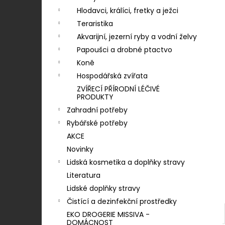
KONZERVA ONTARIO ADULT
n
MONOPROTEIN KRŮTÍ PATE S BATÁTY
Hlodavci, králíci, fretky a ježci
400G
í
Teraristika
46 Kč
p
Akvarijní, jezerní ryby a vodní želvy
a
Papoušci a drobné ptactvo
n
Koně
e
Hospodářská zvířata
l
ZVÍŘECÍ PŘÍRODNÍ LÉČIVÉ
PRODUKTY
Zahradní potřeby
Rybářské potřeby
AKCE
Novinky
Lidská kosmetika a doplňky stravy
Literatura
Lidské doplňky stravy
Čistící a dezinfekční prostředky
EKO DROGERIE MISSIVA -
DOMÁCNOST