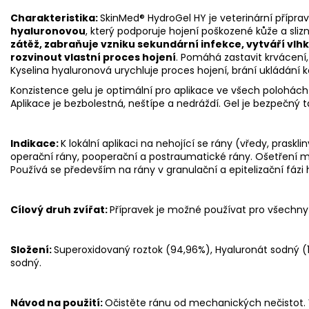
Charakteristika:
SkinMed® HydroGel HY je veterinární přípra
hyaluronovou
, který podporuje hojení poškozené kůže a slizn
zátěž, zabraňuje vzniku sekundární infekce, vytváří v
rozvinout vlastní proces hojení
. Pomáhá zastavit krvácení, 
Kyselina hyaluronová urychluje proces hojení, brání ukládání 
Konzistence gelu je optimální pro aplikace ve všech polohách 
Aplikace je bezbolestná, neštípe a nedráždí. Gel je bezpečný tak
Indikace:
K lokální aplikaci na nehojící se rány (vředy, prasklin
operační rány, pooperační a postraumatické rány. Ošetření má
Používá se především na rány v granulační a epitelizační fázi 
Cílový druh zvířat:
Přípravek je možné používat pro všechny c
Složení:
Superoxidovaný roztok (94,96%), Hyaluronát sodný (1
sodný.
Návod na použití:
Očistěte ránu od mechanických nečistot