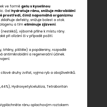
vek ve formě
gelu s kyselinou
ic. Gel
hydratuje ránu, snižuje mikrobiální
lhké prostředí, čímž napomáhá organizmu
zklidňuje defekty, snižuje bolest a otok.
kolagenu a tím
eliminuje zjizvení
.
(nestéká), výborně přilne k místu rány.
é při olízání či v případě požití.
y, trhliny, píštěle) a popáleniny, rozpadlé
 antimikrobiální a regenerační účinek.
hojení.
ílové druhy zvířat, vyjma ryb a obojživelníků.
,44%), Hydroxyetylcelulóza, Tetraboritan
. Vypláchněte ránu oplachovým roztokem