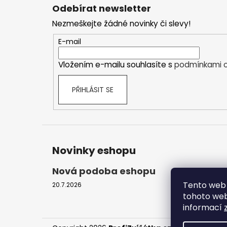
á
Odebírat newsletter
p
Nezmeškejte žádné novinky či slevy!
a
t
E-mail
í
Vložením e-mailu souhlasíte s
podmínkami o
PŘIHLÁSIT SE
Novinky eshopu
Nová podoba eshopu
Tento web 
20.7.2026
tohoto webu
informací