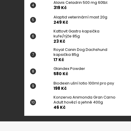
Alavis Celadrin 500 mg 60tbl.
319 Kč
Alaptid veterinární mast 20g
249 Kč
Kattovit Gastro kapsička
kuře/rýže 85g
23 Kč
Royal Canin Dog Dachshund
kapsička 85g
17 Kč
Glandex Powder
580 Kč
Biodexin ušní lotio 100ml pro psy
198 Kč
Konzerva Animonda Gran Carno
Adult hovězí a jehně 400g
46 Kč
Z