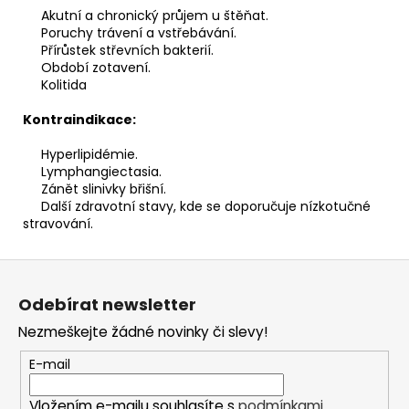
Akutní a chronický průjem u štěňat.
Poruchy trávení a vstřebávání.
Přírůstek střevních bakterií.
Období zotavení.
Kolitida
Kontraindikace:
Hyperlipidémie.
Lymphangiectasia.
Zánět slinivky břišní.
Další zdravotní stavy, kde se doporučuje nízkotučné
stravování.
Z
á
Odebírat newsletter
p
Nezmeškejte žádné novinky či slevy!
a
t
E-mail
í
Vložením e-mailu souhlasíte s
podmínkami