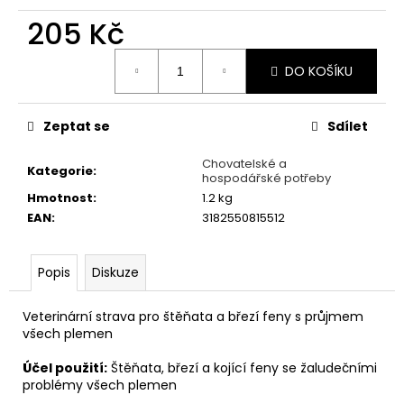
č
u
205 Kč
j
Měrná
e
DO KOŠÍKU
cena:
m
e
Zeptat se
Sdílet
LOJSEMENNÁ
Chovatelské a
KOULE
Kategorie
:
hospodářské potřeby
-
Hmotnost
:
1.2 kg
90
G
EAN
:
3182550815512
7
Kč
Popis
Diskuze
Veterinární strava pro štěňata a březí feny s průjmem
všech plemen
Účel použití:
Štěňata, březí a kojící feny se žaludečními
problémy všech plemen