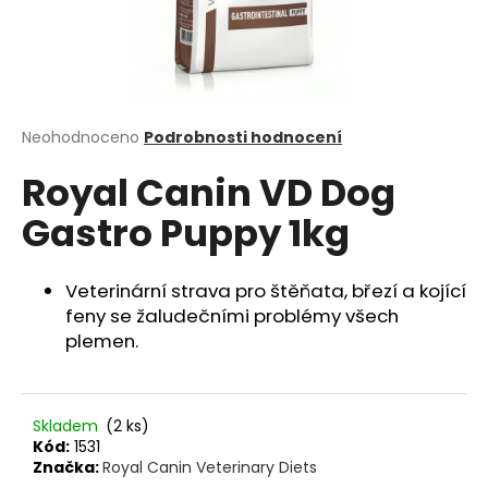
a
j
í
t
?
Průměrné
Neohodnoceno
Podrobnosti hodnocení
hodnocení
Royal Canin VD Dog
produktu
je
Gastro Puppy 1kg
0,0
z
HLEDAT
5
hvězdiček.
Veterinární strava pro štěňata, březí a kojící
feny se žaludečními problémy všech
plemen.
D
o
p
o
Skladem
(2 ks)
r
Kód:
1531
u
Značka:
Royal Canin Veterinary Diets