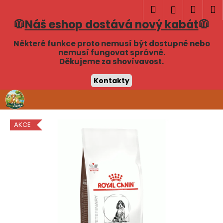
K
Hledat
Náku
M
Přihlášen
o
🧥
Náš eshop dostává nový kabát
🧥
Zpět
Zpět
košík
š
í
Některé funkce proto nemusí být dostupné nebo
C
nemusí fungovat správně.
k
Děkujeme za shovívavost.
o
p
Kontakty
o
Přejít
t
na
obsah
ř
AKCE
e
b
u
j
e
t
e
n