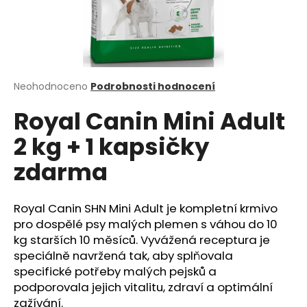
a
j
í
t
?
Průměrné
Neohodnoceno
Podrobnosti hodnocení
hodnocení
Royal Canin Mini Adult
produktu
je
2 kg + 1 kapsičky
0,0
z
HLEDAT
zdarma
5
hvězdiček.
Royal Canin SHN Mini Adult je kompletní krmivo
D
pro dospělé psy malých plemen s váhou do 10
o
kg starších 10 měsíců. Vyvážená receptura je
p
speciálně navržená tak, aby splňovala
o
specifické potřeby malých pejsků a
r
podporovala jejich vitalitu, zdraví a optimální
u
zažívání.