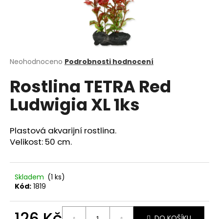
a
j
í
t
?
Průměrné
Neohodnoceno
Podrobnosti hodnocení
hodnocení
Rostlina TETRA Red
produktu
je
Ludwigia XL 1ks
0,0
z
HLEDAT
5
hvězdiček.
Plastová akvarijní rostlina.
Velikost: 50 cm.
D
o
p
Skladem
(1 ks)
Kód:
1819
o
r
u
126 Kč
DO KOŠÍKU