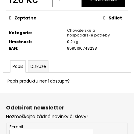
č
u
Měrná
cena:
j
Zeptat se
Sdílet
e
m
Chovatelské a
e
Kategorie
:
hospodářské potřeby
Hmotnost
:
0.2 kg
EAN
:
8595166748238
ALAVIS
CELADRIN
500
MG
Popis
Diskuze
60TBL.
319
Popis produktu není dostupný
Kč
Z
á
Odebírat newsletter
p
Nezmeškejte žádné novinky či slevy!
a
t
E-mail