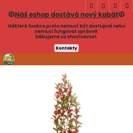
K
Hledat
Náku
M
Přihlášen
o
🧥
Náš eshop dostává nový kabát
🧥
Zpět
Zpět
košík
š
í
Některé funkce proto nemusí být dostupné nebo
C
nemusí fungovat správně.
k
Děkujeme za shovívavost.
o
p
Kontakty
o
Přejít
t
na
obsah
ř
e
b
u
j
e
t
e
n