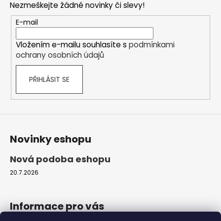
Nezmeškejte žádné novinky či slevy!
a
t
E-mail
í
Vložením e-mailu souhlasíte s
podmínkami
ochrany osobních údajů
PŘIHLÁSIT SE
Novinky eshopu
Nová podoba eshopu
20.7.2026
Informace pro vás