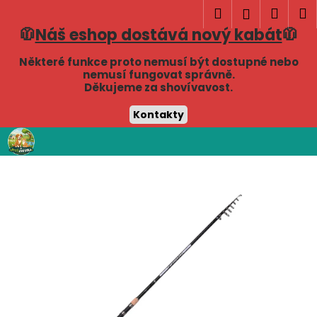
K
Hledat
Náku
M
Přihlášen
o
🧥
Náš eshop dostává nový kabát
🧥
Zpět
Zpět
košík
š
í
Některé funkce proto nemusí být dostupné nebo
C
nemusí fungovat správně.
k
Děkujeme za shovívavost.
o
p
Kontakty
o
Přejít
t
na
obsah
ř
e
b
u
j
e
t
e
n