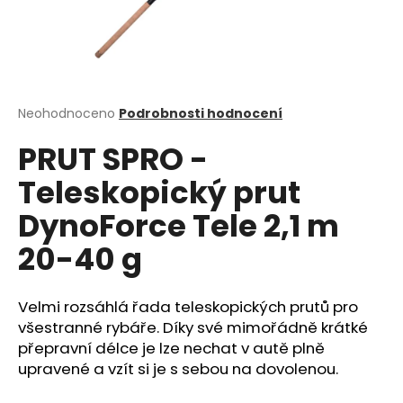
a
j
í
t
?
Průměrné
Neohodnoceno
Podrobnosti hodnocení
hodnocení
PRUT SPRO -
produktu
je
Teleskopický prut
0,0
z
HLEDAT
DynoForce Tele 2,1 m
5
hvězdiček.
20-40 g
D
o
Velmi rozsáhlá řada teleskopických prutů pro
p
všestranné rybáře. Díky své mimořádně krátké
o
přepravní délce je lze nechat v autě plně
r
upravené a vzít si je s sebou na dovolenou.
u