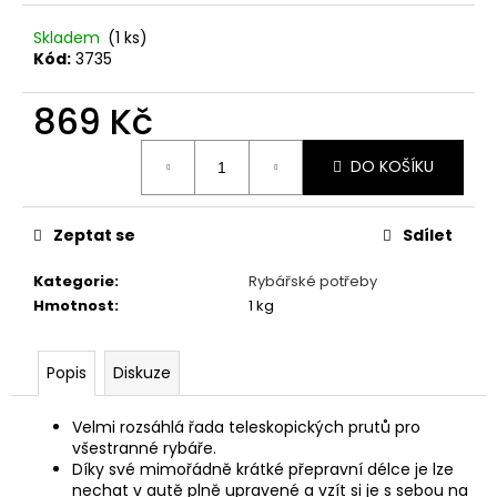
č
u
Skladem
(1 ks)
j
Kód:
3735
e
m
869 Kč
e
Měrná
DO KOŠÍKU
cena:
ONTARIO
CAT
ADULT
Zeptat se
Sdílet
KONZERVA
BEEF
Kategorie
:
Rybářské potřeby
WITH
SALMON
Hmotnost
:
1 kg
AND
SPIRULINA
400
Popis
Diskuze
G
39
Kč
Velmi rozsáhlá řada teleskopických prutů pro
všestranné rybáře.
Díky své mimořádně krátké přepravní délce je lze
nechat v autě plně upravené a vzít si je s sebou na