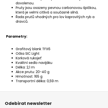
dovolenou.
Pruty jsou osazeny pevnou carbonovou špičkou,
která je velmi citlivá a současně silná.
Řada prutů vhodných pro lov kaprovitých ryb a
dravců.
Parametry:
Grafitový blank TFX6
Očka SIC Light
Korková rukojeť
Kvalitní sedlo navijáku
Délka: 2,1 m
Akce prutu: 20-40 g
Hmotnost: 165 g
Transportní délka: 0,59 m
Z
á
Odebírat newsletter
p