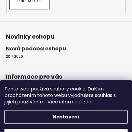
PŘIHLÁSIT SE
Novinky eshopu
Nová podoba eshopu
20.7.2026
Informace pro vás
Tento web používá soubory cookie. Dalším
Obchodní podmínky
procházením tohoto webu vyjadřujete souhlas s
Podmínky ochrany osobních údajů
jejich používáním.. Více informací
zde
.
Moje objednávka
Nastavení
Vytvořil Shoptet
Copyright 2026
ProfiZvířátka.cz
. Všechna práva