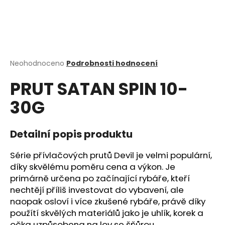
a
j
í
t
?
Průměrné
Neohodnoceno
Podrobnosti hodnocení
hodnocení
PRUT SATAN SPIN 10-
produktu
je
30G
0,0
z
HLEDAT
5
hvězdiček.
Detailní popis produktu
Série přívlačových prutů Devil je velmi populární,
D
díky skvělému poměru cena a výkon. Je
o
primárně určena po začínající rybáře, kteří
p
nechtějí příliš investovat do vybavení, ale
o
naopak osloví i více zkušené rybáře, právě díky
r
použítí skvělých materiálů jako je uhlík, korek a
u
očka uzpůsobena na lov se šňůrou.