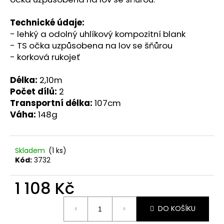
č
u
Technické údaje:
j
e
- lehký a odolný uhlíkový kompozitní blank
m
- TS očka uzpůsobena na lov se šňůrou
e
- korková rukojeť
Délka:
2,10m
KONZERVA
Počet dílů:
2
ONTARIO
Transportní délka:
107cm
ADULT
MONOPROTEIN
Váha:
148g
KRŮTÍ
PATE
S
BATÁTY
Skladem
(1 ks)
400G
Kód:
3732
46
Kč
1 108 Kč
Měrná
DO KOŠÍKU
cena: