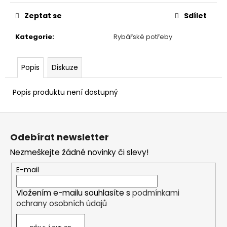
Zeptat se
Sdílet
Kategorie
:
Rybářské potřeby
Popis
Diskuze
Popis produktu není dostupný
Z
á
Odebírat newsletter
p
Nezmeškejte žádné novinky či slevy!
a
t
E-mail
í
Vložením e-mailu souhlasíte s
podmínkami
ochrany osobních údajů