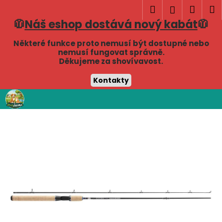
K
Hledat
Náku
M
Přihlášen
o
🧥
Náš eshop dostává nový kabát
🧥
Zpět
Zpět
košík
š
í
Některé funkce proto nemusí být dostupné nebo
C
nemusí fungovat správně.
k
Děkujeme za shovívavost.
o
p
Kontakty
o
Přejít
t
na
obsah
ř
e
b
u
j
e
t
e
n