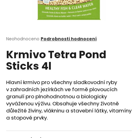
a
j
í
t
?
Průměrné
Neohodnoceno
Podrobnosti hodnocení
hodnocení
Krmivo Tetra Pond
produktu
je
Sticks 4l
0,0
z
HLEDAT
5
hvězdiček.
Hlavní krmivo pro všechny sladkovodní ryby
v zahradních jezírkách ve formě plovoucích
granulí pro plnohodnotnou a biologicky
D
vyváženou výživu. Obsahuje všechny životně
o
důležité živiny, vlákninu a stavební látky, vitamíny
p
a stopové prvky.
o
r
u