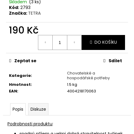
č
Skladem
(3 ks)
u
Kód:
2793
j
Značka:
TETRA
e
m
190 Kč
e
Měrná
DO KOŠÍKU
cena:
PŠENICE
22
Zeptat se
Sdílet
Kč
Chovatelské a
Kategorie
:
hospodářské potřeby
Hmotnost
:
1.5 kg
EAN
:
4004218170063
Popis
Diskuze
Podrobnosti produktu
:
snadný příjem a velmi dobrá stravitelnost tyčinek