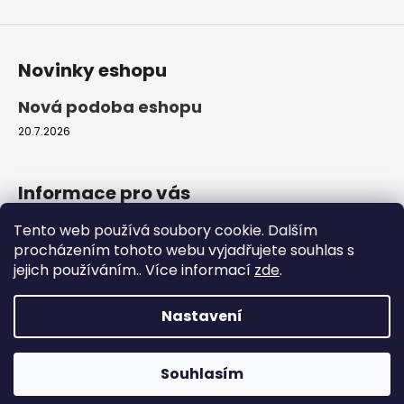
Novinky eshopu
Nová podoba eshopu
20.7.2026
Informace pro vás
Tento web používá soubory cookie. Dalším
Obchodní podmínky
procházením tohoto webu vyjadřujete souhlas s
Podmínky ochrany osobních údajů
jejich používáním.. Více informací
zde
.
Moje objednávka
Nastavení
Vytvořil Shoptet
Copyright 2026
ProfiZvířátka.cz
. Všechna práva
Souhlasím
vyhrazena.