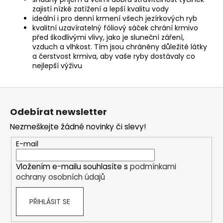
zajistí nízké zatížení a lepší kvalitu vody
ideální i pro denní krmení všech jezírkových ryb
kvalitní uzavíratelný fóliový sáček chrání krmivo
před škodlivými vlivy, jako je sluneční záření,
vzduch a vlhkost. Tím jsou chráněny důležité látky
a čerstvost krmiva, aby vaše ryby dostávaly co
nejlepší výživu
Z
á
Odebírat newsletter
p
Nezmeškejte žádné novinky či slevy!
a
t
E-mail
í
Vložením e-mailu souhlasíte s
podmínkami
ochrany osobních údajů
PŘIHLÁSIT SE