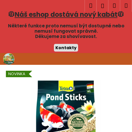
K
Hledat
Náku
M
Přihlášen
o
🧥
Náš eshop dostává nový kabát
🧥
Zpět
Zpět
košík
š
í
Některé funkce proto nemusí být dostupné nebo
C
nemusí fungovat správně.
k
Děkujeme za shovívavost.
o
p
Kontakty
o
Přejít
t
na
obsah
ř
NOVINKA
e
b
u
j
e
t
e
n