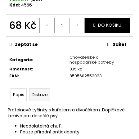
č
Kód:
4556
u
j
e
68 Kč
DO KOŠÍKU
m
Měrná
e
cena:
Zeptat se
Sdílet
KATTOVIT
Chovatelské a
GASTRO
Kategorie
:
hospodářské potřeby
KAPSIČKA
KUŘE/RÝŽE
Hmotnost
:
0.15 kg
85G
EAN
:
8595602552023
23
Kč
Popis
Diskuze
Proteinové tyčinky s kuřetem a divočákem. Doplňkové
krmivo pro dospělé psy.
Neodolatelná chuť.
Pouze přírodní antioxidanty.