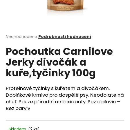
a
j
í
t
?
Průměrné
Neohodnoceno
Podrobnosti hodnocení
hodnocení
Pochoutka Carnilove
produktu
je
Jerky divočák a
0,0
z
HLEDAT
kuře,tyčinky 100g
5
hvězdiček.
Proteinové tyčinky s kuřetem a divočákem.
D
Doplňkové krmivo pro dospělé psy. Neodolatelná
o
chuť. Pouze přírodní antioxidanty. Bez obilovin –
p
Bez barviv
o
r
u
Skladem
(2 ks)