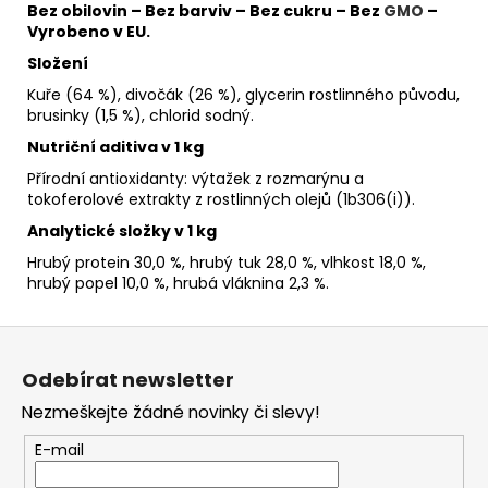
Bez obilovin – Bez barviv – Bez cukru – Bez
GMO
–
Vyrobeno v EU.
Složení
Kuře (64 %), divočák (26 %), glycerin rostlinného původu,
brusinky (1,5 %), chlorid sodný.
Nutriční aditiva v 1 kg
Přírodní antioxidanty: výtažek z rozmarýnu a
tokoferolové extrakty z rostlinných olejů (1b306(i)).
Analytické složky v 1 kg
Hrubý protein 30,0 %, hrubý tuk 28,0 %, vlhkost 18,0 %,
hrubý popel 10,0 %, hrubá vláknina 2,3 %.
Z
á
Odebírat newsletter
p
Nezmeškejte žádné novinky či slevy!
a
t
E-mail
í