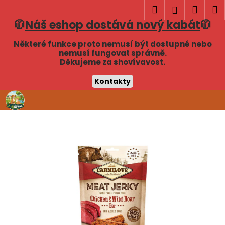
K
Hledat
Náku
M
Přihlášen
o
🧥
Náš eshop dostává nový kabát
🧥
Zpět
Zpět
košík
š
í
Některé funkce proto nemusí být dostupné nebo
C
nemusí fungovat správně.
k
Děkujeme za shovívavost.
o
p
Kontakty
o
Přejít
t
na
obsah
ř
e
b
u
j
e
t
e
n