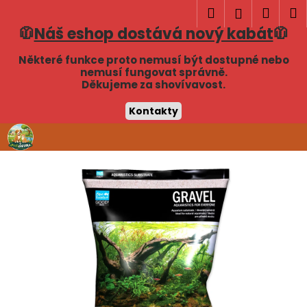
K
Hledat
Náku
M
Přihlášen
o
🧥
Náš eshop dostává nový kabát
🧥
Zpět
Zpět
košík
š
í
Některé funkce proto nemusí být dostupné nebo
C
nemusí fungovat správně.
k
Děkujeme za shovívavost.
o
p
Kontakty
o
Přejít
t
na
obsah
ř
e
b
u
j
e
t
e
n