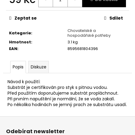
č
u
Měrná
cena:
j
Zeptat se
Sdílet
e
m
Chovatelské a
e
Kategorie
:
hospodářské potřeby
Hmotnost
:
3.1 kg
EAN
:
8595681804396
PŠENIČNÝ
ŠROT
11
Popis
Diskuze
Kč
Návod k použití:
Substrát je certifikován pro styk s pitnou vodou.
Před použitím doporučujeme substrát propláchnout.
Při prvním napuštění je normální, že se voda zakalí.
Po několika hodinách se jemný prach ze substrátu usadí.
Z
á
Odebírat newsletter