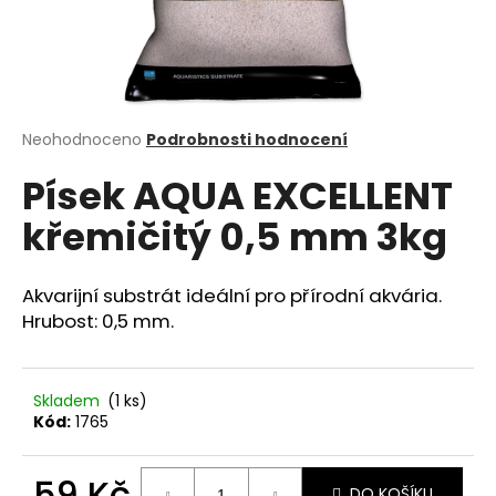
a
j
í
t
?
Průměrné
Neohodnoceno
Podrobnosti hodnocení
hodnocení
Písek AQUA EXCELLENT
produktu
je
křemičitý 0,5 mm 3kg
0,0
z
HLEDAT
5
hvězdiček.
Akvarijní substrát ideální pro přírodní akvária.
Hrubost: 0,5 mm.
D
o
p
Skladem
(1 ks)
Kód:
1765
o
r
u
59 Kč
DO KOŠÍKU