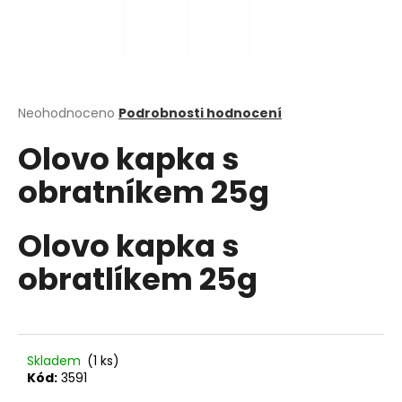
a
j
í
t
?
Průměrné
Neohodnoceno
Podrobnosti hodnocení
hodnocení
Olovo kapka s
produktu
je
obratníkem 25g
0,0
z
HLEDAT
5
hvězdiček.
Olovo kapka s
obratlíkem 25g
D
o
p
o
Skladem
(1 ks)
r
Kód:
3591
u