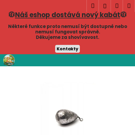
K
Hledat
Náku
M
Přihlášen
o
🧥
Náš eshop dostává nový kabát
🧥
Zpět
Zpět
košík
š
í
Některé funkce proto nemusí být dostupné nebo
C
nemusí fungovat správně.
k
Děkujeme za shovívavost.
o
p
Kontakty
o
Přejít
t
na
obsah
ř
e
b
u
j
e
t
e
n