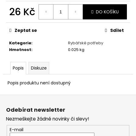
č
u
26 Kč
DO KOŠÍKU
j
Měrná
e
cena:
m
Zeptat se
Sdílet
e
Kategorie
:
Rybářské potřeby
Hmotnost
:
0.025 kg
KRMNÉ
PELETY
1KG
Popis
Diskuze
40
Kč
Popis produktu není dostupný
Z
á
Odebírat newsletter
p
Nezmeškejte žádné novinky či slevy!
a
t
E-mail