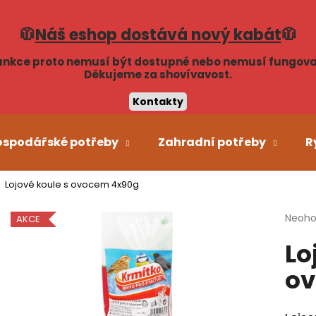
🧥
Náš eshop dostává nový kabát
🧥
unkce proto nemusí být dostupné nebo nemusí fungova
Co potřebujete najít?
Děkujeme za shovívavost.
Kontakty
HLEDAT
ospodářské potřeby
Zahradní potřeby
R
Lojové koule s ovocem 4x90g
Doporučujeme
Průmě
Neoh
AKCE
hodno
Lo
produ
je
ov
0,0
z
5
hvězdi