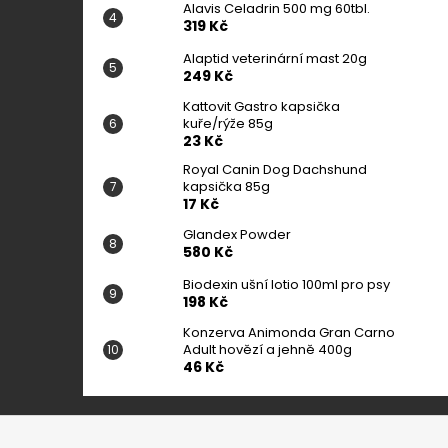
Alavis Celadrin 500 mg 60tbl.
319 Kč
Alaptid veterinární mast 20g
249 Kč
Kattovit Gastro kapsička
kuře/rýže 85g
23 Kč
Royal Canin Dog Dachshund
kapsička 85g
17 Kč
Glandex Powder
580 Kč
Biodexin ušní lotio 100ml pro psy
198 Kč
Konzerva Animonda Gran Carno
Adult hovězí a jehně 400g
46 Kč
Z