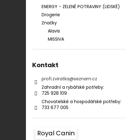
ENERGY - ZELENÉ POTRAVINY (LIDSKÉ)
Drogerie
Značky
Alavis
MISSIVA
Kontakt
profi.zviratka
@
seznam.cz
Zahradní a rybářské potřeby:⠀⠀⠀⠀⠀⠀⠀
725 928 109​​
Chovatelské a hospodářské potřeby:​​⠀
733 677 005
Royal Canin