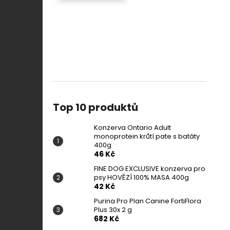
Top 10 produktů
Konzerva Ontario Adult
monoprotein krůtí pate s batáty
400g
46 Kč
FINE DOG EXCLUSIVE konzerva pro
psy HOVĚZÍ 100% MASA 400g
42 Kč
Purina Pro Plan Canine FortiFlora
Plus 30x 2 g
682 Kč