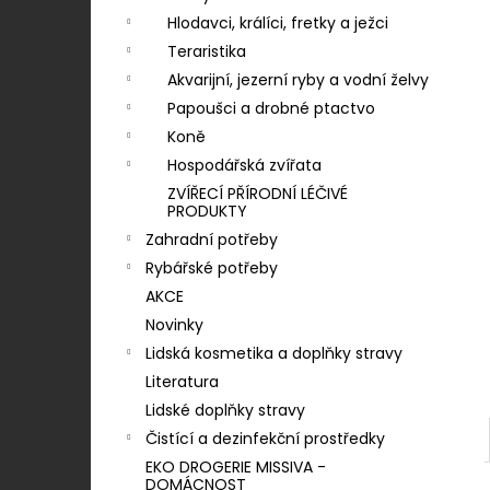
KONZERVA ONTARIO ADULT
n
MONOPROTEIN KRŮTÍ PATE S BATÁTY
Hlodavci, králíci, fretky a ježci
400G
í
Teraristika
46 Kč
p
Akvarijní, jezerní ryby a vodní želvy
a
Papoušci a drobné ptactvo
n
Koně
e
Hospodářská zvířata
l
ZVÍŘECÍ PŘÍRODNÍ LÉČIVÉ
PRODUKTY
Zahradní potřeby
Rybářské potřeby
AKCE
Novinky
Lidská kosmetika a doplňky stravy
Literatura
Lidské doplňky stravy
Čistící a dezinfekční prostředky
EKO DROGERIE MISSIVA -
DOMÁCNOST