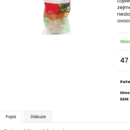
Lojs
FINE DOG EXCLUSIVE KONZERVA PRO
PURINA PRO PLA
PSY HOVĚZÍ 100% MASA 400G
PLUS 30X 2 G
zejm
nedos
42 Kč
682 Kč
ovoce
Skl
47
Měr
cena
Kate
Hmo
EAN
:
Popis
Diskuze