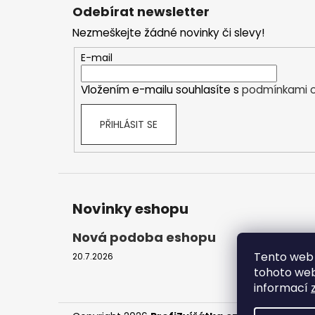
á
Odebírat newsletter
p
Nezmeškejte žádné novinky či slevy!
a
t
E-mail
í
Vložením e-mailu souhlasíte s
podmínkami o
PŘIHLÁSIT SE
Novinky eshopu
Nová podoba eshopu
Tento web 
20.7.2026
tohoto webu
informací