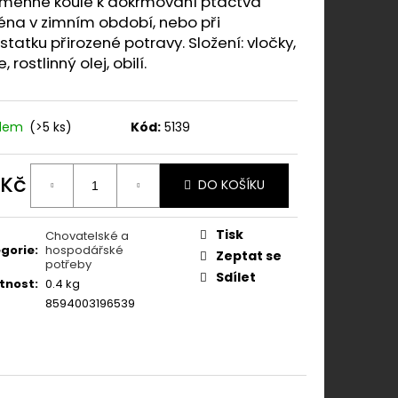
emenné koule k dokrmování ptactva
N CANINE FORTIFLORA
éna v zimním období, nebo při
tatku přirozené potravy. Složení: vločky,
, rostlinný olej, obilí.
adem
(>5 ks)
Kód:
5139
 Kč
DO KOŠÍKU
ná
:
Tisk
Chovatelské a
gorie
:
hospodářské
Zeptat se
potřeby
Sdílet
tnost
:
0.4 kg
8594003196539