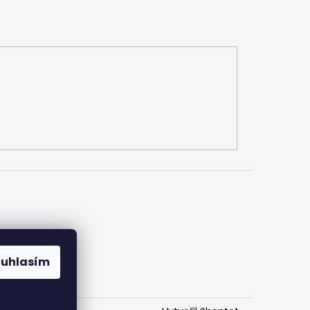
h údajů
ouhlasím