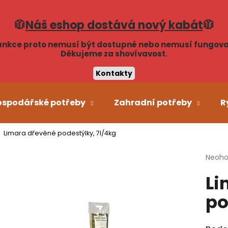
🧥
Náš eshop dostává nový kabát
🧥
unkce proto nemusí být dostupné nebo nemusí fungova
Co potřebujete najít?
Děkujeme za shovívavost.
Kontakty
HLEDAT
ospodářské potřeby
Zahradní potřeby
R
Limara dřevěné podestýlky, 7l/4kg
Doporučujeme
Průmě
Neoh
hodno
Li
produ
je
po
0,0
z
5
hvězdi