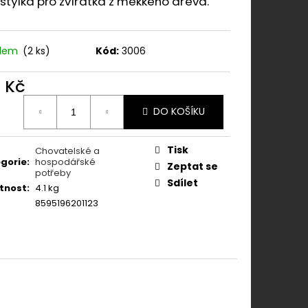
týlka pro zvířátka z měkkého dřeva.
N 500 MG 60TBL.
adem
(2 ks)
Kód:
3006
7 Kč
ná
DO KOŠÍKU
:
Tisk
Chovatelské a
gorie
:
hospodářské
Zeptat se
potřeby
Sdílet
tnost
:
4.1 kg
8595196201123