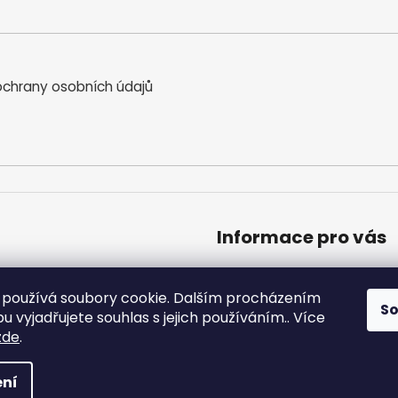
chrany osobních údajů
Informace pro vás
Obchodní podmínky
Podmínky ochrany osobníc
používá soubory cookie. Dalším procházením
S
Moje objednávka
 vyjadřujete souhlas s jejich používáním.. Více
zde
.
a vyhrazena.
ní