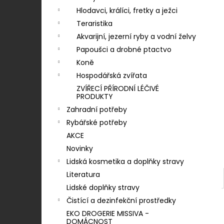
LOJSEMENNÁ KOULE - 90 G
n
Hlodavci, králíci, fretky a ježci
7 Kč
í
Teraristika
p
Akvarijní, jezerní ryby a vodní želvy
a
Papoušci a drobné ptactvo
n
Koně
e
Hospodářská zvířata
l
ZVÍŘECÍ PŘÍRODNÍ LÉČIVÉ
PRODUKTY
Zahradní potřeby
Rybářské potřeby
AKCE
Novinky
Lidská kosmetika a doplňky stravy
Literatura
Lidské doplňky stravy
Čistící a dezinfekční prostředky
EKO DROGERIE MISSIVA -
DOMÁCNOST