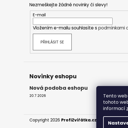
p
Nezmeškejte žádné novinky či slevy!
a
t
E-mail
í
Vložením e-mailu souhlasíte s
podmínkami o
PŘIHLÁSIT SE
Novinky eshopu
Nová podoba eshopu
Tento web 
20.7.2026
tohoto webu
informací
Copyright 2026
ProfiZvířátka.cz
. Všechna práv
Nastave