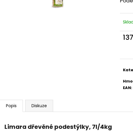
Podes
KAPSIČKA KATTOVIT URINARY KUŘE 85G
ALAVIS CELADRI
23 Kč
319 Kč
Skl
13
Měr
cena
Kate
Hmo
EAN
:
Popis
Diskuze
Limara dřevěné podestýlky, 7l/4kg