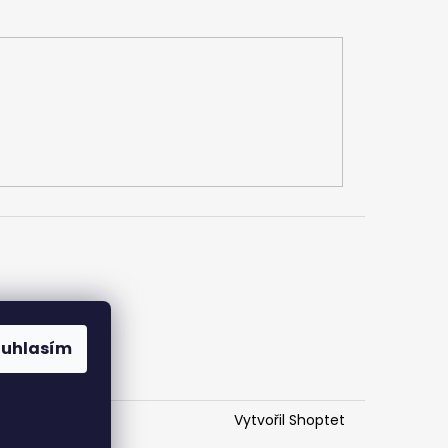
h údajů
ouhlasím
Vytvořil Shoptet