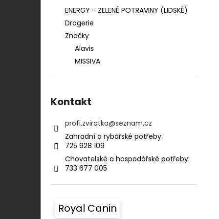
ENERGY - ZELENÉ POTRAVINY (LIDSKÉ)
Drogerie
Značky
Alavis
MISSIVA
Kontakt
profi.zviratka
@
seznam.cz
Zahradní a rybářské potřeby:⠀⠀⠀⠀⠀⠀⠀
725 928 109​​
Chovatelské a hospodářské potřeby:​​⠀
733 677 005
Royal Canin