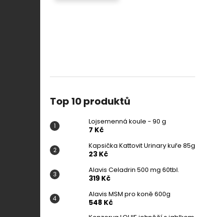
Top 10 produktů
Lojsemenná koule - 90 g
7 Kč
Kapsička Kattovit Urinary kuře 85g
23 Kč
Alavis Celadrin 500 mg 60tbl.
319 Kč
Alavis MSM pro koně 600g
548 Kč