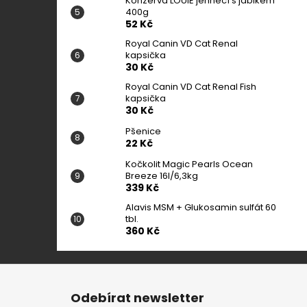
Konzerva LOUIE jehněčí s jablkem
400g
52 Kč
Royal Canin VD Cat Renal
kapsička
30 Kč
Royal Canin VD Cat Renal Fish
kapsička
30 Kč
Pšenice
22 Kč
Kočkolit Magic Pearls Ocean
Breeze 16l/6,3kg
339 Kč
Alavis MSM + Glukosamin sulfát 60
tbl.
360 Kč
Z
á
Odebírat newsletter