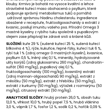
klouby. Krmivo je bohaté na vysoce kvalitní a lehce
stravitelné kuřecí maso obohacená o psyllium, které
podporuje správný metabolismus tuků a pomáhá
udržovat správnou hladinu cholesterolu. Ingredience
obsažené v receptuře, fruktooligosacharidy a extrakt z
kvasnic, posilují imunitu vašeho psa. Přírodní Omega 3
mastné kyseliny z rybího tuku společně s pupalkovým
olejem zase přispívají ke zdravé srsti a krásné kůži.
SLOŽENÍ:
kuře 29 % (sušené kuřecí 25 %, sušená kuřecí
bílkovina 4 %), rýže, kukuřice, řepné řízky, kuřecí tuk 6 %,
rybí tuk 1 % (zdroj omega-3 mastných kyselin), kvasnice,
psyllium 0,5 %, lněný olej 0,1 %, minerály, hydrolyzované
ulity korýšů (zdroj glukosaminu 260 mg/kg), chondroitin-
sulfát (160 mg/kg), pupalkový olej 0,1 %,
fruktooligosacharidy (100 mg/kg), kvasničný extrakt
(zdroj mannan-oligosacharidů 90 mg/kg), extrakt z
měsíčku (50 mg/kg), extrakt z hřebíčku (50 mg/kg),
extrakt z kurkumy (50 mg/kg), výtažek z rozmarýnu (50
mg/kg), citrusový extrakt (50 mg/kg).
ANALYTICKÉ SLOŽKY:
hrubý protein 26,0 %, obsah tuku
12,0 %, vlhkost 10,0 %, hrubý popel 7,5 %, hrubá vláknina
3,0 %, vápník 1,7 %, fosfor 1,2 %, sodík 0,2 %, hořčík 0,09 %.