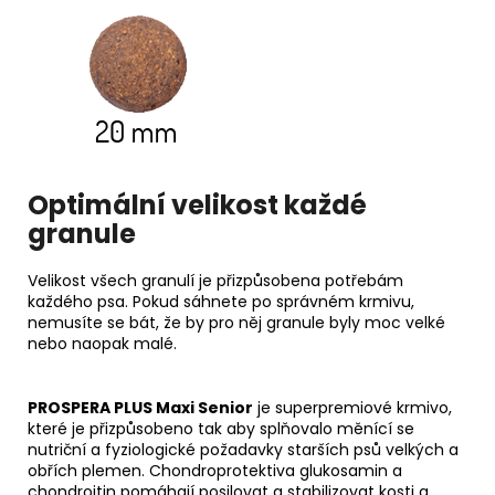
Optimální velikost každé
granule
Velikost všech granulí je přizpůsobena potřebám
každého psa. Pokud sáhnete po správném krmivu,
nemusíte se bát, že by pro něj granule byly moc velké
nebo naopak malé.
PROSPERA PLUS Maxi Senior
je superpremiové krmivo,
které je přizpůsobeno tak aby splňovalo měnící se
nutriční a fyziologické požadavky starších psů velkých a
obřích plemen. Chondroprotektiva glukosamin a
chondroitin pomáhají posilovat a stabilizovat kosti a