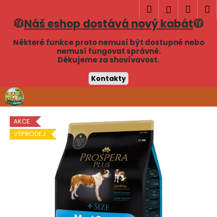
K
Hledat
Náku
M
Přihlášen
o
🧥
Náš eshop dostává nový kabát
🧥
Zpět
Zpět
košík
š
í
Některé funkce proto nemusí být dostupné nebo
C
nemusí fungovat správně.
k
Děkujeme za shovívavost.
o
p
Kontakty
o
Přejít
t
na
obsah
ř
AKCE
e
VÝPRODEJ
b
u
j
e
t
e
n