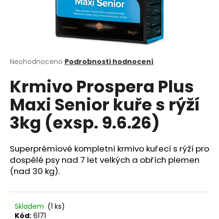
a
j
í
t
?
Průměrné
Neohodnoceno
Podrobnosti hodnocení
hodnocení
Krmivo Prospera Plus
produktu
je
Maxi Senior kuře s rýží
0,0
z
HLEDAT
3kg (exsp. 9.6.26)
5
hvězdiček.
Superprémiové kompletní krmivo kuřecí s rýží pro
D
dospělé psy nad 7 let velkých a obřích plemen
o
(nad 30 kg).
p
o
r
Skladem
(1 ks)
u
Kód:
6171