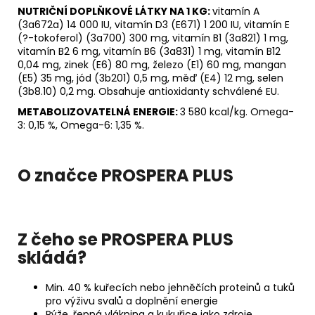
NUTRIČNÍ DOPLŇKOVÉ LÁTKY NA 1 KG:
vitamín A
(3a672a) 14 000 IU, vitamín D3 (E671) 1 200 IU, vitamín E
(?-tokoferol) (3a700) 300 mg, vitamín B1 (3a821) 1 mg,
vitamín B2 6 mg, vitamín B6 (3a831) 1 mg, vitamín B12
0,04 mg, zinek (E6) 80 mg, železo (E1) 60 mg, mangan
(E5) 35 mg, jód (3b201) 0,5 mg, měď (E4) 12 mg, selen
(3b8.10) 0,2 mg. Obsahuje antioxidanty schválené EU.
METABOLIZOVATELNÁ ENERGIE:
3 580 kcal/kg. Omega-
3: 0,15 %, Omega-6: 1,35 %.
O značce PROSPERA PLUS
Z čeho se PROSPERA PLUS
skládá?
Min. 40 % kuřecích nebo jehněčích proteinů a tuků
pro výživu svalů a doplnění energie
Rýže, řepná vláknina a kukuřice jako zdroje