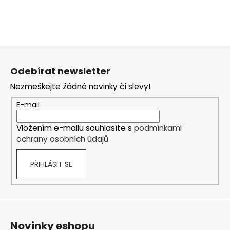
Z
á
Odebírat newsletter
p
Nezmeškejte žádné novinky či slevy!
a
t
E-mail
í
Vložením e-mailu souhlasíte s
podmínkami
ochrany osobních údajů
PŘIHLÁSIT SE
Novinky eshopu