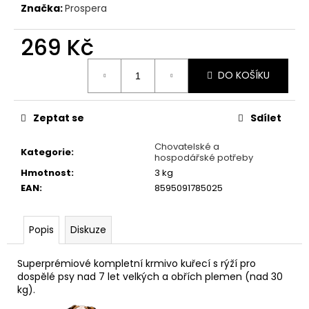
č
Značka:
Prospera
u
j
269 Kč
e
m
Měrná
DO KOŠÍKU
e
cena:
PROSPERA
Zeptat se
Sdílet
PLUS
STERILIZED
Chovatelské a
Kategorie
:
7+
hospodářské potřeby
CHICKEN
Hmotnost
:
3 kg
WEIGHT
BALANCE
EAN
:
8595091785025
7KG
+
BAREL
Popis
Diskuze
ZDARMA
644
Superprémiové kompletní krmivo kuřecí s rýží pro
Kč
dospělé psy nad 7 let velkých a obřích plemen (nad 30
kg).